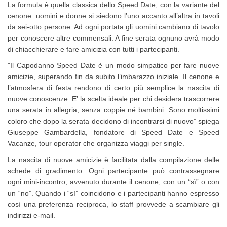
La formula è quella classica dello Speed Date, con la variante del
cenone: uomini e donne si siedono l’uno accanto all’altra in tavoli
da sei-otto persone. Ad ogni portata gli uomini cambiano di tavolo
per conoscere altre commensali. A fine serata ognuno avrà modo
di chiacchierare e fare amicizia con tutti i partecipanti.
"Il Capodanno Speed Date è un modo simpatico per fare nuove
amicizie, superando fin da subito l’imbarazzo iniziale. Il cenone e
l’atmosfera di festa rendono di certo più semplice la nascita di
nuove conoscenze. E’ la scelta ideale per chi desidera trascorrere
una serata in allegria, senza coppie né bambini. Sono moltissimi
coloro che dopo la serata decidono di incontrarsi di nuovo” spiega
Giuseppe Gambardella, fondatore di Speed Date e Speed
Vacanze, tour operator che organizza viaggi per single.
La nascita di nuove amicizie è facilitata dalla compilazione delle
schede di gradimento. Ogni partecipante può contrassegnare
ogni mini-incontro, avvenuto durante il cenone, con un “sì” o con
un “no”. Quando i “sì” coincidono e i partecipanti hanno espresso
così una preferenza reciproca, lo staff provvede a scambiare gli
indirizzi e-mail.