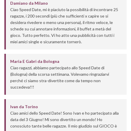
Damiano
da
Milano
Ciao Speed Date, mi è piaciuto la possibilità di incontrare 25
ragazze, i 200 secondi (più che sufficienti x capire se si
desidera rivedere o meno una persona), il ritmo veloce, le
schede su cui annotare informazioni, il buffet a metà del
gioco. Tutto perfetto. Vi ho atto una pubblicità con tutti i
miei amici single e sicuramente tornerò.
Maria E Gabri
da
Bologna
Ciao ragazzi, abbiamo partecipato allo Speed Date di
(Bologna) della scorsa settimana. Volevamo ringraziarvi
perché ci siamo stra-divertite come da tempo non
succedeva!!!
Ivan
da
Torino
Ciao amici dello Speed Date! Sono Ivan e ho partecipato alla
data del 3 Giugno! Mi sono divertito un mondo! Ho
conosciuto tante belle ragazze. Il mio giudizio sul GIOCO è