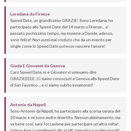
Loredana
da
Firenze
Speed Date, un grandissimo GRAZIE! Sono Loredana, ho
partecipato allo Speed Date del 14 marzo a Firenze… e'
passato pochissimo tempo, ma insieme a Davide, adesso,
sono felice! Non avrei mai creduto che da un evento per
single come lo Speed Date potesse nascere l’amore!
Giada E Giovanni
da
Genova
Caro Speed Date, io e Giovanni vi volevamo dire
GRAZIEEEEE. Ci siamo conosciuti a Genova allo Speed Date
di San Faustino… e ci siamo subito innamorati!
Antonio
da
Napoli
Sono Antonio da Napoli, ho partecipato alla scorsa serata del
20 marzo e mi sono molto divertito. Nessun abbinamento, ma
va bene cosi', sara' l’occasione per partecipare un’altra volta!
Volevo fare i complimenti allo staff: simpatici e professionali!