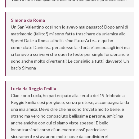
Simona
da
Roma
Un San Valentino così non lo avevo mai passato! Dopo anni di
matrimonio (fallito!) mi sono fatta trascinare da un’amica allo
Speed Date a Roma, al bellissimo FuturArte… e qui ho
conosciuto Daniele… per adesso la storia e' ancora agli inizi ma
ci tenevo a scrivervi che queste feste per single funzionano e
sono anche molto divertenti! Le consiglio a tutti, davvero! Un
bacio Simona
Lucia
da
Reggio Emilia
Ciao sono Lucia, ho partecipato alla serata del 19 febbraio a
Reggio Emilia così per gioco, senza pretese, accompagnata da
una mia amica. Devo dire che mi sono trovata molto bene, e
strano ma vero ho conosciuto bellissime persone, amici ma
anche amiche con cui ci siamo viste spesso! È bello
incontrarsi nel corso di un evento cosi' particolare,
sicuramente si avranno molte cose da condividere!