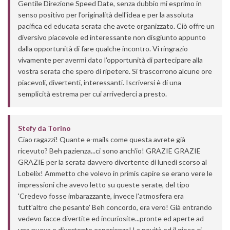
Gentile Direzione Speed Date, senza dubbio mi esprimo in
senso positivo per l'originalità dell'idea e per la assoluta
pacifica ed educata serata che avete organizzato. Ciò offre un
diversivo piacevole ed interessante non disgiunto appunto
dalla opportunità di fare qualche incontro. Vi ringrazio
vivamente per avermi dato l'opportunità di partecipare alla
vostra serata che spero di ripetere. Si trascorrono alcune ore
piacevoli, divertenti, interessanti. Iscriversi è di una
semplicità estrema per cui arrivederci a presto.
Stefy
da
Torino
Ciao ragazzi! Quante e-mails come questa avrete già
ricevuto? Beh pazienza...ci sono anch'io! GRAZIE GRAZIE
GRAZIE per la serata davvero divertente di lunedì scorso al
Lobelix! Ammetto che volevo in primis capire se erano vere le
impressioni che avevo letto su queste serate, del tipo
'Credevo fosse imbarazzante, invece l'atmosfera era
tutt'altro che pesante' Beh concordo, era vero! Già entrando
vedevo facce divertite ed incuriosite...pronte ed aperte ad
una nuova e divertente esperienza! La novità ed il gioco ci