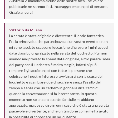
Australia vi mandiamo alcune delle nostre foto... se volete
pubblicarle ne saremo lieti. Incoraggeremo un po' di persone.
Grazie ancora!
Vittorio
da
Milano
La serata è stata originale e divertente, il locale fantastico.
Era la prima volta che partecipavo ad un vostro evento e non
mi sono lasciato scappare l'occasione di provare il mini speed
date classico organizzato nella serata del lucchetto. Pur non
avendo mai provato lo speed date originale, a mio parere l'idea
del party con il lucchetto è molto meglio, infatti si può
rompere il ghiaccio un po' con tutte le persone che
colpiscono il nostro interesse, avvicinarsi con la scusa del
lucchetto e scambiare due chiacchiere senza l'assillo del
tempo e senza che un cerbero in gonnella dica 'cambio'
quando la conversazione si fa interessante. In questo
momento non so ancora quante fanciulle mi abbiano
apprezzato, ma posso dire in ogni caso che è stata una serata
piacevole e divertente, anche un timidone come me ha avuto
la possibilità di conoscere un po' di gente.