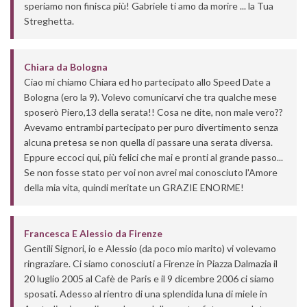
speriamo non finisca più! Gabriele ti amo da morire ... la Tua
Streghetta.
Chiara
da
Bologna
Ciao mi chiamo Chiara ed ho partecipato allo Speed Date a
Bologna (ero la 9). Volevo comunicarvi che tra qualche mese
sposerò Piero,13 della serata!! Cosa ne dite, non male vero??
Avevamo entrambi partecipato per puro divertimento senza
alcuna pretesa se non quella di passare una serata diversa.
Eppure eccoci qui, più felici che mai e pronti al grande passo...
Se non fosse stato per voi non avrei mai conosciuto l'Amore
della mia vita, quindi meritate un GRAZIE ENORME!
Francesca E Alessio
da
Firenze
Gentili Signori, io e Alessio (da poco mio marito) vi volevamo
ringraziare. Ci siamo conosciuti a Firenze in Piazza Dalmazia il
20 luglio 2005 al Cafè de Paris e il 9 dicembre 2006 ci siamo
sposati. Adesso al rientro di una splendida luna di miele in