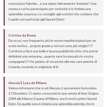
conosciuto Fabrizio... e ora siamo felicemente 'insieme'! Una
serata a cui ho partecipato per curiosità si è rivelata una
splendida sorpresa. Lo consiglio agli scettici che credono che
Cupido non partecipi agli Speed Date!
Cristina
da
Roma
Da un po' non frequento più le vostre manifestazioni per un
ovvio motivo... proprio grazie a voi non sono più single!!!!!
Continuo a farvi una bella e buona pubblicità visto che potrei
definirmi una veterana....quante sere ho passato in vostra
compagnia!!!! Ho parlato di voi anche alle mie care amiche di
Catania, essendo io originaria di là
Alessia E Luca
da
Milano
Volevo informarvi che io ed Alessia ci sposeremo il prossimo
17 Dicembre. Ci siamo conosciuti in una serata di fine Giugno
2004 alla Maison Espana di Milano, era il nostro primo Speed
Date. Da quella sera è iniziata una splendida amicizia che in