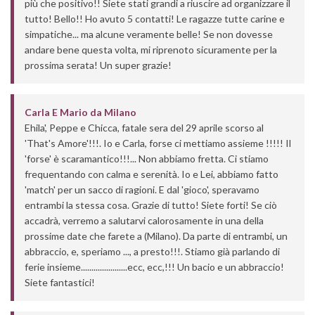
più che positivo!! Siete stati grandi a riuscire ad organizzare il
tutto! Bello!! Ho avuto 5 contatti! Le ragazze tutte carine e
simpatiche... ma alcune veramente belle! Se non dovesse
andare bene questa volta, mi riprenoto sicuramente per la
prossima serata! Un super grazie!
Carla E Mario
da
Milano
Ehila', Peppe e Chicca, fatale sera del 29 aprile scorso al
'That's Amore'!!!. Io e Carla, forse ci mettiamo assieme !!!!! Il
'forse' è scaramantico!!!... Non abbiamo fretta. Ci stiamo
frequentando con calma e serenità. Io e Lei, abbiamo fatto
'match' per un sacco di ragioni. E dal 'gioco', speravamo
entrambi la stessa cosa. Grazie di tutto! Siete forti! Se ciò
accadrà, verremo a salutarvi calorosamente in una della
prossime date che farete a (Milano). Da parte di entrambi, un
abbraccio, e, speriamo ..., a presto!!!. Stiamo già parlando di
ferie insieme......................ecc, ecc,!!! Un bacio e un abbraccio!
Siete fantastici!