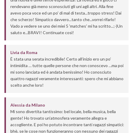
rendevano già meno sconosciuti gli uni agli altri. Alla fine
avevo poca voce ed un po' di mal di testa...troppo stress! Dai
che scherzo! Simpatico davvero...tanto che...vorrei rifarlo!
Vado a vedere se uno dei miei 5 'matches' mi ha scritto...;-)Un
saluto e...BRAVI! Continuate così!
Livia
da
Roma
È stata una serata incredibile! Certo all’inizio ero un po’
intimidita … tutte quelle persone che non conoscevo …ma poi
mi sono lanciata ed è andata benissimo! Ho conosciuto
quattro ragazzi veramente interessanti: spero che mi abbiano
scelto anche loro!
Alessia
da
Milano
Mi sono divertita tantissimo: bel locale, bella musica, bella
gente! Ho trovato un’atmosfera veramente allegra e
accogliente. E poi ho potuto incontrare tanti ragazzi simpatici:
bhè, se le cose non funzioneranno con nessuno dei ragazzi