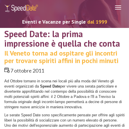
Navig
Eventi e Vacanze per Single
dal 1999
Speed Date: la prima
impressione è quella che conta
Il Veneto torna ad ospitare gli incontri
per trovare spiriti affini in pochi minuti
7 ottobre 2011
Ad Ottobre tornano in scena nei locali più alla moda del Veneto gli
eventi organizzati da
Speed Date
per vivere una serata particolare e
divertente approfittando nel contempo della possibilità di conoscere
molti potenziali spiriti affini: il 2 Ottobre a Padova e l'8 a Treviso la
formula originale degli incontri-lampo permetterà a decine di persone di
stringere nuove amicizie in maniera innovativa.
Le serate Speed Date sono specificamente pensate per offrire agli spiriti
liberi la possibilità di socializzare con un numero elevato di persone.
Uno dei motivi dell'esponenziale aumento di partecipazione agli eventi di