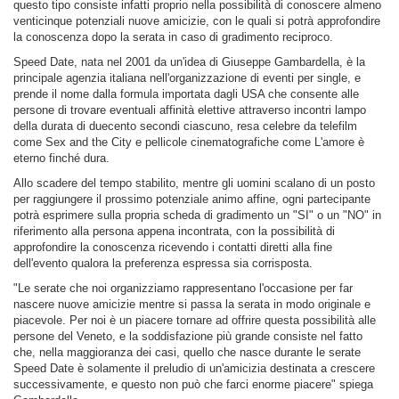
questo tipo consiste infatti proprio nella possibilità di conoscere almeno
venticinque potenziali nuove amicizie, con le quali si potrà approfondire
la conoscenza dopo la serata in caso di gradimento reciproco.
Speed Date, nata nel 2001 da un'idea di Giuseppe Gambardella, è la
principale agenzia italiana nell'organizzazione di eventi per single, e
prende il nome dalla formula importata dagli USA che consente alle
persone di trovare eventuali affinità elettive attraverso incontri lampo
della durata di duecento secondi ciascuno, resa celebre da telefilm
come Sex and the City e pellicole cinematografiche come L'amore è
eterno finché dura.
Allo scadere del tempo stabilito, mentre gli uomini scalano di un posto
per raggiungere il prossimo potenziale animo affine, ogni partecipante
potrà esprimere sulla propria scheda di gradimento un "SI" o un "NO" in
riferimento alla persona appena incontrata, con la possibilità di
approfondire la conoscenza ricevendo i contatti diretti alla fine
dell'evento qualora la preferenza espressa sia corrisposta.
"Le serate che noi organizziamo rappresentano l'occasione per far
nascere nuove amicizie mentre si passa la serata in modo originale e
piacevole. Per noi è un piacere tornare ad offrire questa possibilità alle
persone del Veneto, e la soddisfazione più grande consiste nel fatto
che, nella maggioranza dei casi, quello che nasce durante le serate
Speed Date è solamente il preludio di un'amicizia destinata a crescere
successivamente, e questo non può che farci enorme piacere" spiega