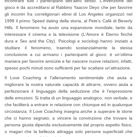
incontrare tutti i partecipanti dell’altro sesso. L'invenzione del
gioco è da accreditarsi al Rabbino Yaacov Deyo che per favorire
gli incontri fra correligionari ebrei di Los Angeles organizzò nel
1998 il primo Speed dating della storia, al Pete's Café di Beverly
Hills. Il fenomeno ha avuto una espansione mondiale, tanto da
interessare il cinema e la televisione (L'Amore è Eterno finché
dura e Sex and the City). Psicologi e sociologi hanno iniziato a
studiare il fenomeno, traendo sostanzialmente la stessa
conclusione a cui arrivano i partecipanti al gioco: è un’ottima
maniera per favorire amicizie e far nascere nuove relazioni, infatti,
spesso pochi minuti sono sufficienti per far scattare un’attrazione.
Il Love Coaching è l'allenamento sentimentale che aiuta a
migliorare la nostra naturale capacità di attrarre, ovvero aiuta a
perfezionare il linguaggio della seduzione che è l'espressione
delle emozioni. Si tratta di un linguaggio analogico, non verbale, e
che faciliterà a entrare in relazione con chiunque ed in qualunque
circostanza. Il Love Coaching insegna anche a superare le storie
che ci hanno segnato, a vincere la convinzione che trovare la
persona giusta dipenda esclusivamente dal proprio aspetto fisico,
o magari che la bellezza attragga solo persone superficiali che