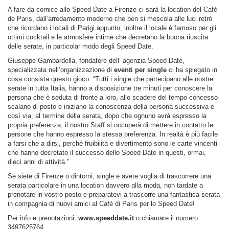
A fare da cornice allo Speed Date a Firenze ci sarà la location del Café
de Paris, dall’arredamento moderno che ben si mescola alle luci retrò
che ricordano i locali di Parigi appunto, inoltre il locale è famoso per gli
ottimi cocktail e le atmosfere intime che decretano la buona riuscita
delle serate, in particolar modo degli Speed Date.
Giuseppe Gambardella, fondatore dell’ agenzia Speed Date,
specializzata nell’organizzazione di
eventi per single
ci ha spiegato in
cosa consista questo gioco: “Tutti i single che partecipano alle nostre
serate in tutta Italia, hanno a disposizione tre minuti per conoscere la
persona che è seduta di fronte a loro, allo scadere del tempo concesso
scalano di posto e iniziano la conoscenza della persona successiva e
così via; al termine della serata, dopo che ognuno avrà espresso la
propria preferenza, il nostro Staff si occuperà di mettere in contatto le
persone che hanno espresso la stessa preferenza. In realtà è più facile
a farsi che a dirsi, perché fruibilità e divertimento sono le carte vincenti
che hanno decretato il successo dello Speed Date in questi, ormai,
dieci anni di attività.”
Se siete di Firenze o dintorni, single e avete voglia di trascorrere una
serata particolare in una location davvero alla moda, non tardate a
prenotare in vostro posto e preparatevi a trascorre una fantastica serata
in compagnia di nuovi amici al Café di Paris per lo Speed Date!
Per info e prenotazioni:
www.speeddate.it
o chiamare il numero
3497625764.