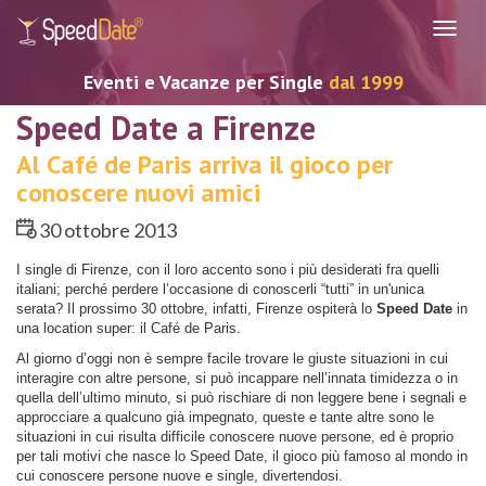
Navig
Eventi e Vacanze per Single
dal 1999
Speed Date a Firenze
Al Café de Paris arriva il gioco per
conoscere nuovi amici
30 ottobre 2013
I single di Firenze, con il loro accento sono i più desiderati fra quelli
italiani; perché perdere l’occasione di conoscerli “tutti” in un'unica
serata? Il prossimo 30 ottobre, infatti, Firenze ospiterà lo
Speed Date
in
una location super: il Café de Paris.
Al giorno d’oggi non è sempre facile trovare le giuste situazioni in cui
interagire con altre persone, si può incappare nell’innata timidezza o in
quella dell’ultimo minuto, si può rischiare di non leggere bene i segnali e
approcciare a qualcuno già impegnato, queste e tante altre sono le
situazioni in cui risulta difficile conoscere nuove persone, ed è proprio
per tali motivi che nasce lo Speed Date, il gioco più famoso al mondo in
cui conoscere persone nuove e single, divertendosi.