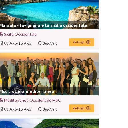
Marsala - favignana e la sicilia occidentale
Sicilia Occidentale
dettagli
08 Ago
/
15 Ago
8gg/7nt
Msc crociera mediterranea
Mediterraneo Occidentale MSC
dettagli
08 Ago
/
15 Ago
8gg/7nt