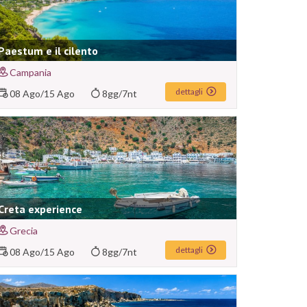
Paestum e il cilento
Campania
dettagli
08 Ago
/
15 Ago
8gg/7nt
Creta experience
Grecia
dettagli
08 Ago
/
15 Ago
8gg/7nt