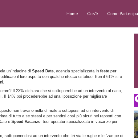
Home
Cos'è
Come Partecipa
ivela un’indagine di
Speed Date
, agenzia specializzata in
feste per
odificare il loro aspetto con qualche ritocco estetico. Ben il 61% si è
ni.
iorare? Il 23% dichiara che si sottoporrebbe ad un intervento al naso,
ali. Il 14% poi procederebbe ad una liposuzione per migliorare
r questo non trovano nulla di male a sottoporsi ad un intervento di
rima di tutto a se stessi e per sentirsi così più sicuri nei rapporti con
 Date e
Speed Vacanze
, tour operator specializzato in vacanze per
po, sottoponendosi ad un intervento che tiri via le rughe e le “zampe di