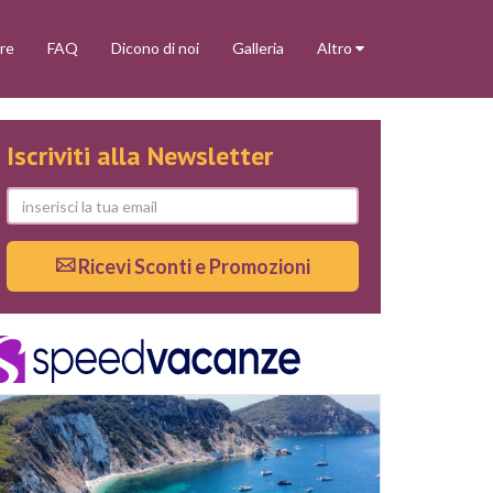
re
FAQ
Dicono di noi
Galleria
Altro
Iscriviti alla Newsletter
Ricevi Sconti e Promozioni