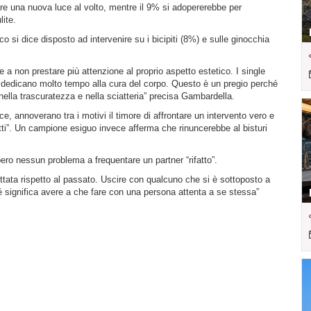
dare una nuova luce al volto, mentre il 9% si adopererebbe per
lite.
co si dice disposto ad intervenire su i bicipiti (8%) e sulle ginocchia
 a non prestare più attenzione al proprio aspetto estetico. I single
e, dedicano molto tempo alla cura del corpo. Questo è un pregio perché
nella trascuratezza e nella sciatteria” precisa Gambardella.
ce, annoverano tra i motivi il timore di affrontare un intervento vero e
ti”. Un campione esiguo invece afferma che rinuncerebbe al bisturi
bero nessun problema a frequentare un partner “rifatto”.
ttata rispetto al passato. Uscire con qualcuno che si è sottoposto a
é significa avere a che fare con una persona attenta a se stessa”