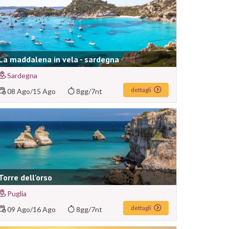
La maddalena in vela - sardegna
Sardegna
dettagli
08 Ago
/
15 Ago
8gg/7nt
Torre dell'orso
Puglia
dettagli
09 Ago
/
16 Ago
8gg/7nt