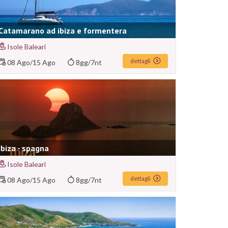
Catamarano ad ibiza e formentera
Isole Baleari
dettagli
08 Ago
/
15 Ago
8gg/7nt
Ibiza - spagna
Isole Baleari
dettagli
08 Ago
/
15 Ago
8gg/7nt