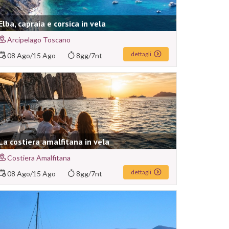
Elba, capraia e corsica in vela
Arcipelago Toscano
dettagli
08 Ago
/
15 Ago
8gg/7nt
La costiera amalfitana in vela
Costiera Amalfitana
dettagli
08 Ago
/
15 Ago
8gg/7nt