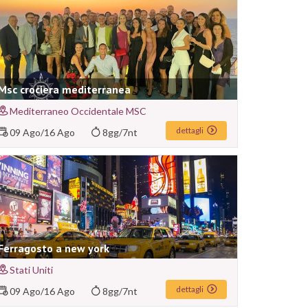
Msc crociera mediterranea
Mediterraneo Occidentale MSC
dettagli
09 Ago
/
16 Ago
8gg/7nt
Ferragosto a new york
Stati Uniti
dettagli
09 Ago
/
16 Ago
8gg/7nt