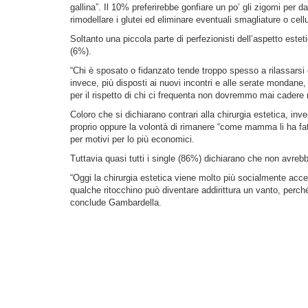
gallina”. Il 10% preferirebbe gonfiare un po’ gli zigomi per 
rimodellare i glutei ed eliminare eventuali smagliature o cellu
Soltanto una piccola parte di perfezionisti dell’aspetto esteti
(6%).
“Chi è sposato o fidanzato tende troppo spesso a rilassarsi e
invece, più disposti ai nuovi incontri e alle serate mondan
per il rispetto di chi ci frequenta non dovremmo mai cadere 
Coloro che si dichiarano contrari alla chirurgia estetica, inve
proprio oppure la volontà di rimanere “come mamma li ha fat
per motivi per lo più economici.
Tuttavia quasi tutti i single (86%) dichiarano che non avreb
“Oggi la chirurgia estetica viene molto più socialmente acce
qualche ritocchino può diventare addirittura un vanto, perch
conclude Gambardella.