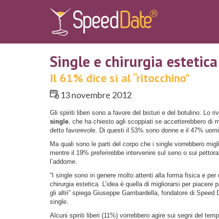
Single e chirurgia estetica
Il 61% dice sì al “ritocchino”
13 novembre 2012
Gli spiriti liberi sono a favore del bisturi e del botulino. Lo r
single
, che ha chiesto agli scoppiati se accetterebbero di m
detto favorevole. Di questi il 53% sono donne e il 47% uomi
Ma quali sono le parti del corpo che i single vorrebbero migl
mentre il 19% preferirebbe intervenire sul seno o sui pettor
l’addome.
“I single sono in genere molto attenti alla forma fisica e pe
chirurgia estetica. L’idea è quella di migliorarsi per piacere p
gli altri” spiega Giuseppe Gambardella, fondatore di Speed
single.
Alcuni spiriti liberi (11%) vorrebbero agire sui segni del tem