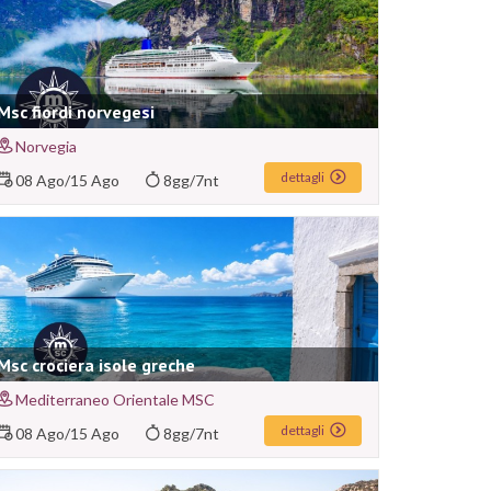
Msc fiordi norvegesi
Norvegia
dettagli
08 Ago
/
15 Ago
8gg/7nt
Msc crociera isole greche
Mediterraneo Orientale MSC
dettagli
08 Ago
/
15 Ago
8gg/7nt