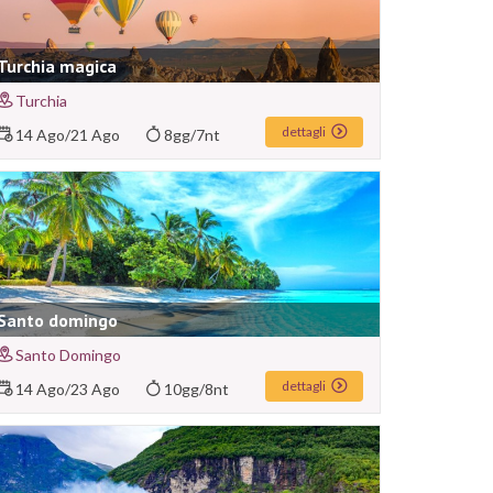
Turchia magica
Turchia
dettagli
14 Ago
/
21 Ago
8gg/7nt
Santo domingo
Santo Domingo
dettagli
14 Ago
/
23 Ago
10gg/8nt