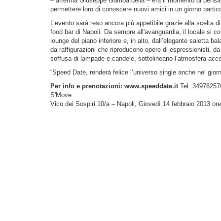
– afferma Giuseppe Gambardella – era il momento di pensare
permettere loro di conoscere nuovi amici in un giorno partico
L’evento sarà reso ancora più appetibile grazie alla scelta di
food bar di Napoli. Da sempre all'avanguardia, il locale si con
lounge del piano inferiore e, in alto, dall’elegante saletta ba
da raffigurazioni che riproducono opere di espressionisti, da
soffusa di lampade e candele, sottolineano l’atmosfera acco
“Speed Date, renderà felice l’universo single anche nel gio
Per info e prenotazioni:
www.speeddate.it
Tel: 34976257
S'Move
Vico dei Sospiri 10/a – Napoli, Giovedì 14 febbraio 2013 or