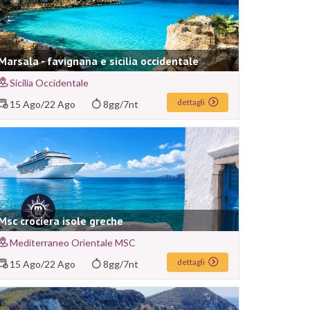
Marsala - favignana e sicilia occidentale
Sicilia Occidentale
dettagli
15 Ago
/
22 Ago
8gg/7nt
Msc crociera isole greche
Mediterraneo Orientale MSC
dettagli
15 Ago
/
22 Ago
8gg/7nt