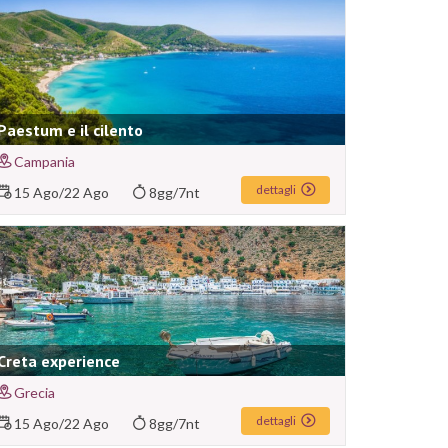
Paestum e il cilento
Campania
dettagli
15 Ago
/
22 Ago
8gg/7nt
Creta experience
Grecia
dettagli
15 Ago
/
22 Ago
8gg/7nt