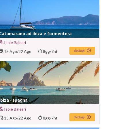
Catamarano ad ibiza e formentera
Isole Baleari
dettagli
15 Ago
/
22 Ago
8gg/7nt
Ibiza - spagna
Isole Baleari
dettagli
15 Ago
/
22 Ago
8gg/7nt