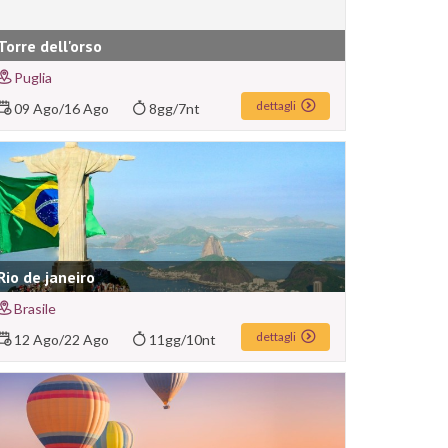
Torre dell'orso
Puglia
dettagli
09 Ago
/
16 Ago
8gg/7nt
Rio de janeiro
Brasile
dettagli
12 Ago
/
22 Ago
11gg/10nt