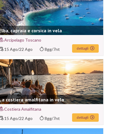
Elba, capraia e corsica in vela
Arcipelago Toscano
dettagli
15 Ago
/
22 Ago
8gg/7nt
La costiera amalfitana in vela
Costiera Amalfitana
dettagli
15 Ago
/
22 Ago
8gg/7nt