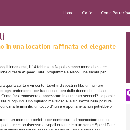
Home
Cos'è
Come Partecipa
li
no in una location raffinata ed elegante
 degli innamorati, il 14 febbraio a Napoli avranno modo di essere
ione di feste e
Speed Date
, programma a Napoli una serata per
 quella solita e vincente: tavolini disposti in fila, un numero
 per ogni pretendente per farsi conoscere dalle donne che sfilano
tro. Come farsi conoscere e apprezzare in duecento secondi? Le parole
 faire di ognuno. Uno sguardo malizioso e la sicurezza nella postura
 curiosità femminile; un tocco d’ironia e spontaneità non potrebbero
orrenti: un momento perfetto per cominciare ad approcciare con le
Dopo il successo riscosso a Napoli durante le altre serate Speed Date