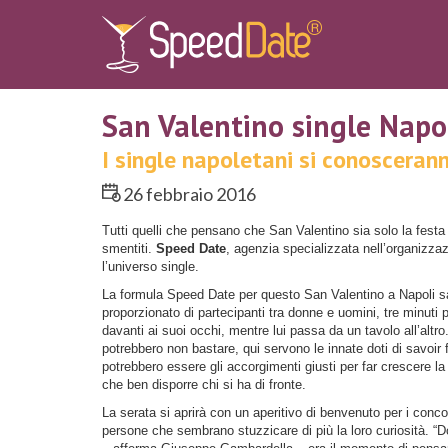
San Valentino single Napo
I single napoletani si conosceran
26 febbraio 2016
Tutti quelli che pensano che San Valentino sia solo la festa
smentiti.
Speed Date
, agenzia specializzata nell’organizzaz
l’universo single.
La formula Speed Date per questo San Valentino a Napoli sarà
proporzionato di partecipanti tra donne e uomini, tre minuti
davanti ai suoi occhi, mentre lui passa da un tavolo all’al
potrebbero non bastare, qui servono le innate doti di savoir
potrebbero essere gli accorgimenti giusti per far crescere la
che ben disporre chi si ha di fronte.
La serata si aprirà con un aperitivo di benvenuto per i conc
persone che sembrano stuzzicare di più la loro curiosità. “