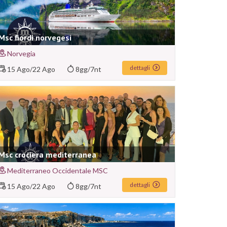
Msc fiordi norvegesi
Norvegia
dettagli
15 Ago
/
22 Ago
8gg/7nt
Msc crociera mediterranea
Mediterraneo Occidentale MSC
dettagli
15 Ago
/
22 Ago
8gg/7nt