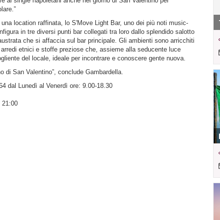
 ai single napoletani anche nel giorno di San Valentino per
lare.”
 una location raffinata, lo S'Move Light Bar, uno dei più noti music-
figura in tre diversi punti bar collegati tra loro dallo splendido salotto
laustrata che si affaccia sul bar principale. Gli ambienti sono arricchiti
 arredi etnici e stoffe preziose che, assieme alla seducente luce
gliente del locale, ideale per incontrare e conoscere gente nuova.
rno di San Valentino”, conclude Gambardella.
64 dal Lunedì al Venerdì ore: 9.00-18.30
e 21:00