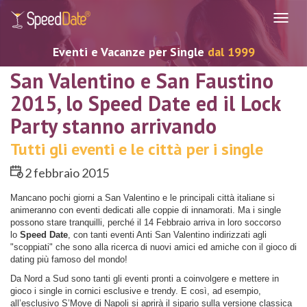
Navig
Eventi e Vacanze per Single
dal 1999
San Valentino e San Faustino
2015, lo Speed Date ed il Lock
Party stanno arrivando
Tutti gli eventi e le città per i single
2 febbraio 2015
Mancano pochi giorni a San Valentino e le principali città italiane si
animeranno con eventi dedicati alle coppie di innamorati. Ma i single
possono stare tranquilli, perché il 14 Febbraio arriva in loro soccorso
lo
Speed Date
, con tanti eventi Anti San Valentino indirizzati agli
"scoppiati" che sono alla ricerca di nuovi amici ed amiche con il gioco di
dating più famoso del mondo!
Da Nord a Sud sono tanti gli eventi pronti a coinvolgere e mettere in
gioco i single in cornici esclusive e trendy. E così, ad esempio,
all’esclusivo S’Move di Napoli si aprirà il sipario sulla versione classica