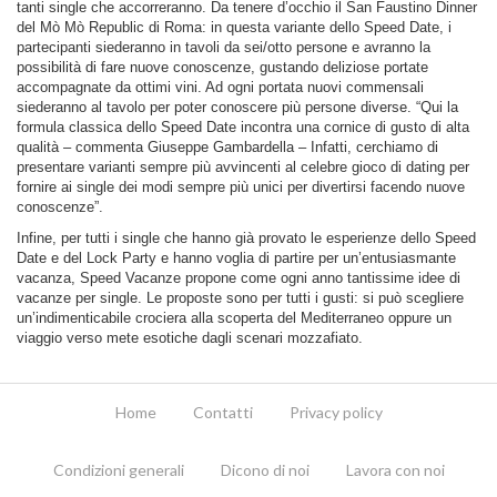
tanti single che accorreranno. Da tenere d’occhio il San Faustino Dinner
del Mò Mò Republic di Roma: in questa variante dello Speed Date, i
partecipanti siederanno in tavoli da sei/otto persone e avranno la
possibilità di fare nuove conoscenze, gustando deliziose portate
accompagnate da ottimi vini. Ad ogni portata nuovi commensali
siederanno al tavolo per poter conoscere più persone diverse. “Qui la
formula classica dello Speed Date incontra una cornice di gusto di alta
qualità – commenta Giuseppe Gambardella – Infatti, cerchiamo di
presentare varianti sempre più avvincenti al celebre gioco di dating per
fornire ai single dei modi sempre più unici per divertirsi facendo nuove
conoscenze”.
Infine, per tutti i single che hanno già provato le esperienze dello Speed
Date e del Lock Party e hanno voglia di partire per un’entusiasmante
vacanza, Speed Vacanze propone come ogni anno tantissime idee di
vacanze per single. Le proposte sono per tutti i gusti: si può scegliere
un’indimenticabile crociera alla scoperta del Mediterraneo oppure un
viaggio verso mete esotiche dagli scenari mozzafiato.
Home
Contatti
Privacy policy
Condizioni generali
Dicono di noi
Lavora con noi