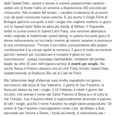
dello Speed Date: uomini e donne in numero proporzionato saranno
seduti uno di fronte l’altra ed avranno a disposizione 200 secondi per
conoscersi. Allo scadere del tempo, i cavalieri scaleranno di un posto,
così da poter conoscere nuove amiche. E poi anche il Single Point di
Bologna aprirà le sue porte a tutti i single che vogliono mettersi in gioco
con lo Speed Date! Nella location più trendy di Milano, il Toqueville,
andrà in scena invece lo Speed Lock Party, una versione alternativa
molto originale al tradizionale speed dating: in questo frizzante gioco le
donne indosseranno un lucchetto mentre gli uomini saranno in possesso
di una combinazione. “Trovare il lucchetto corrispondente alla propria
combinazione è la via per aprire la serratura, il gioco è molto avvincente
perché i pretesti per socializzare e rompere il ghiaccio non
mancheranno”, spiega Giuseppe Gambardella, fondatore del portale
leader da oltre 10 anni nell’organizzazione di
eventi per single
. Ma
anche Roma e Firenze daranno vita al Lock Party firmato Speed Date,
rispettivamente al Radisson Blu ed al Café de Paris.
Ma l’attenzione degli sfidanzati sarà rivolta soprattutto sul giorno
successivo alla festa di San Valentino, il giorno di San Faustino, la
festa più attesa da tutti i single: il 15 Febbraio è infatti il giorno del
riscatto, che prende il nome dal Santo Patrono di Brescia e di tutta la
Val Trompia. San Faustino infatti è tradizionalmente diventato il patrono
di tutti i single, poiché il nome Faustino ha origini latine propiziatorie. Gli
eventi di San Faustino coinvolgeranno molte città: da Milano a Bari,
passando per Verona e Roma, i locali più trendy si animeranno per i