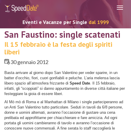
Navig
Eventi e Vacanze per Single
dal 1999
San Faustino: single scatenati
Il 15 febbraio è la festa degli spiriti
liberi
30 gennaio 2012
Basta arrivare al giorno dopo San Valentino per veder sparire, in un
batter d’occhio, fiori, cuori gonfiabili e peluche. L’aria melensa lascia
libero spazio all’atmosfera frizzante di
Speed Date
. Il 15 febbraio,
infatti, gli “scoppiati” si danno appuntamento in diverse città italiane per
festeggiare la gioia di essere liberi.
Al Mò mò di Roma e al Manhattan di Milano i single parteciperanno ad
un Anti San Valentino tutto particolare. Seduti in tavoli da 6/8 persone,
donne e uomini alternati, avranno l’occasione di gustare una cena
prelibata ed approfittarne per chiacchierare e fare amicizia. Ad ogni
portata gli uomini cambieranno di tavolo e avranno l’occasione di
conoscere nuove commensali. A fine serata lo staff raccoglierà le