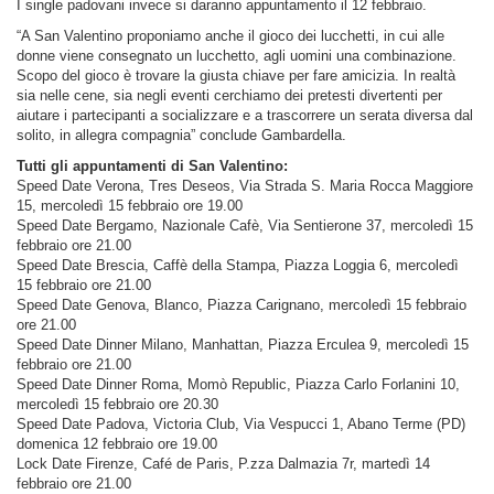
I single padovani invece si daranno appuntamento il 12 febbraio.
“A San Valentino proponiamo anche il gioco dei lucchetti, in cui alle
donne viene consegnato un lucchetto, agli uomini una combinazione.
Scopo del gioco è trovare la giusta chiave per fare amicizia. In realtà
sia nelle cene, sia negli eventi cerchiamo dei pretesti divertenti per
aiutare i partecipanti a socializzare e a trascorrere un serata diversa dal
solito, in allegra compagnia” conclude Gambardella.
Tutti gli appuntamenti di San Valentino:
Speed Date Verona, Tres Deseos, Via Strada S. Maria Rocca Maggiore
15, mercoledì 15 febbraio ore 19.00
Speed Date Bergamo, Nazionale Cafè, Via Sentierone 37, mercoledì 15
febbraio ore 21.00
Speed Date Brescia, Caffè della Stampa, Piazza Loggia 6, mercoledì
15 febbraio ore 21.00
Speed Date Genova, Blanco, Piazza Carignano, mercoledì 15 febbraio
ore 21.00
Speed Date Dinner Milano, Manhattan, Piazza Erculea 9, mercoledì 15
febbraio ore 21.00
Speed Date Dinner Roma, Momò Republic, Piazza Carlo Forlanini 10,
mercoledì 15 febbraio ore 20.30
Speed Date Padova, Victoria Club, Via Vespucci 1, Abano Terme (PD)
domenica 12 febbraio ore 19.00
Lock Date Firenze, Café de Paris, P.zza Dalmazia 7r, martedì 14
febbraio ore 21.00