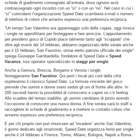
schede di gradimento consegnate all’entrata, dove ognuno avrà
contrassegnato ogni incontro con un “sì” o con un “no”. Nel caso in cui i
“sì” coincidano l’organizzazione Speed Date scambierà e-mail o numero
di telefono di coloro che avranno espresso una preferenza reciproca.
“Un tempo San Valentino era appannaggio solo delle coppie, oggi invece
i single ne approfittano per festeggiare e fare amicizie. L’appuntamento
per prendersi gioco di Cupido piace talmente tanto agli “scoppiati” che
oltre agli eventi del 14 febbraio, abbiamo organizzato delle serate anche
per il 15 febbraio, San Faustino, ormai eletto patrono ufficiale dei single”
spiega Giuseppe Gambardella, fondatore di Speed Date e
Speed
Vacanze
, tour operator specializzato in
viaggi per single
.
Anche a Genova, Brescia, Bergamo e Verona i single
festeggeranno
San Faustino
. Qui però i locali più cool della città
ospiteranno il classico Speed Date. La formula vincente del gioco
prevede che uomini e donne siano seduti gli uni di fronte alle altre. In
200 secondi hanno la possibilità di conoscersi e capire se c’è feeling.
Allo scadere del tempo stabilito, gli uomini cambiano di posto avendo
l’occasione di conoscere una nuova donna. A fine serata sarà lo staff a
raccogliere le schede di gradimento e a mettere in contatto coloro che
avranno espresso una preferenza reciproca.
E per chi proprio non può rinunciare ad “invadere” anche San Valentino,
il giorno dedicato agli innamorati, Speed Date organizza feste per single
anche il 14 febbraio a Firenze, Torino, Milano, Bologna, Napoli a Roma.