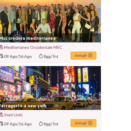
Msc crociera mediterranea
Mediterraneo Occidentale MSC
dettagli
09 Ago
/
16 Ago
8gg/7nt
Ferragosto a new york
Stati Uniti
dettagli
09 Ago
/
16 Ago
8gg/7nt