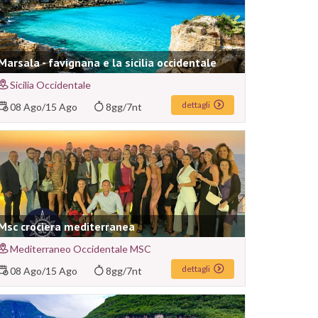
Marsala - favignana e la sicilia occidentale
Sicilia Occidentale
dettagli
08 Ago
/
15 Ago
8gg/7nt
Msc crociera mediterranea
Mediterraneo Occidentale MSC
dettagli
08 Ago
/
15 Ago
8gg/7nt