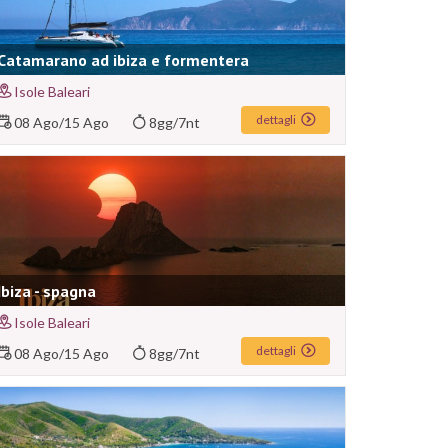
Catamarano ad ibiza e formentera
Isole Baleari
dettagli
08 Ago
/
15 Ago
8gg/7nt
Ibiza - spagna
Isole Baleari
dettagli
08 Ago
/
15 Ago
8gg/7nt