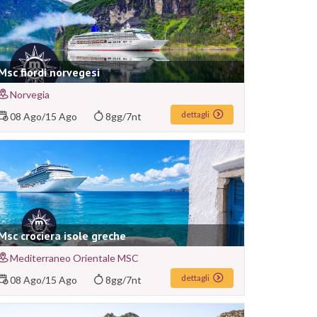
Msc fiordi norvegesi
Norvegia
dettagli
08 Ago
/
15 Ago
8gg/7nt
Msc crociera isole greche
Mediterraneo Orientale MSC
dettagli
08 Ago
/
15 Ago
8gg/7nt