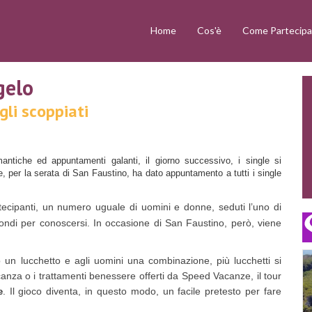
Home
Cos'è
Come Partecipa
gelo
gli scoppiati
mantiche ed appuntamenti galanti, il giorno successivo, i single si
 per la serata di San Faustino, ha dato appuntamento a tutti i single
artecipanti, un numero uguale di uomini e donne, seduti l’uno di
condi per conoscersi. In occasione di San Faustino, però, viene
un lucchetto e agli uomini una combinazione, più lucchetti si
canza o i trattamenti benessere offerti da Speed Vacanze, il tour
. Il gioco diventa, in questo modo, un facile pretesto per fare
e