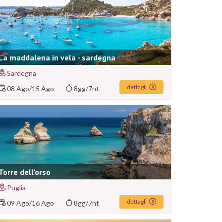
La maddalena in vela - sardegna
Sardegna
dettagli
08 Ago
/
15 Ago
8gg/7nt
Torre dell'orso
Puglia
dettagli
09 Ago
/
16 Ago
8gg/7nt