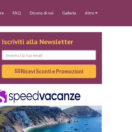
re
FAQ
Dicono di noi
Galleria
Altro
Iscriviti alla Newsletter
Ricevi Sconti e Promozioni