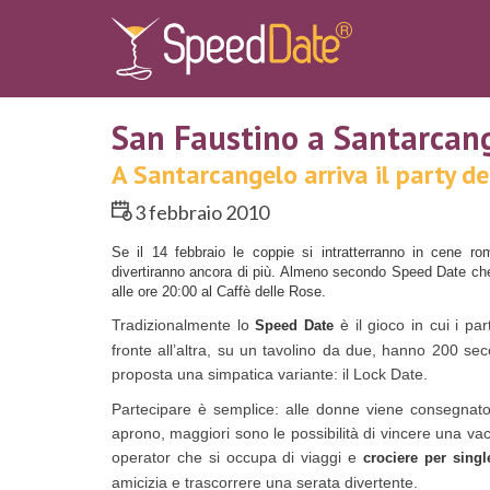
San Faustino a Santarcan
A Santarcangelo arriva il party de
3 febbraio 2010
Se il 14 febbraio le coppie si intratterranno in cene ro
divertiranno ancora di più. Almeno secondo Speed Date che,
alle ore 20:00 al Caffè delle Rose.
Tradizionalmente lo
è il gioco in cui i p
Speed Date
fronte all’altra, su un tavolino da due, hanno 200 se
proposta una simpatica variante: il Lock Date.
Partecipare è semplice: alle donne viene consegnato 
aprono, maggiori sono le possibilità di vincere una va
operator che si occupa di viaggi e
crociere per singl
amicizia e trascorrere una serata divertente.