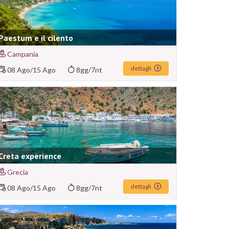
Paestum e il cilento
Campania
dettagli
08 Ago
/
15 Ago
8gg/7nt
Creta experience
Grecia
dettagli
08 Ago
/
15 Ago
8gg/7nt