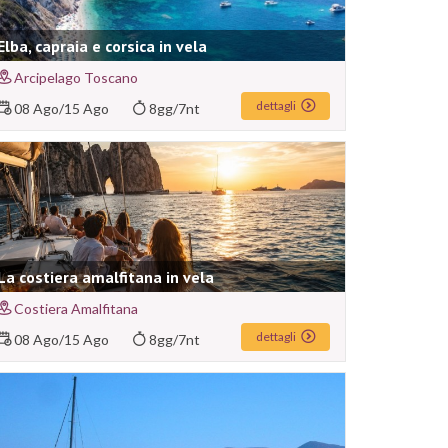
Elba, capraia e corsica in vela
Arcipelago Toscano
dettagli
08 Ago
/
15 Ago
8gg/7nt
La costiera amalfitana in vela
Costiera Amalfitana
dettagli
08 Ago
/
15 Ago
8gg/7nt