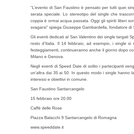
“L’evento di San Faustino è pensato per tutti quei s
serata speciale. Lo stereotipo del single che trascor
coppia è ormai acqua passata. Oggi gli spiriti liberi so
svagarsi” spiega Giuseppe Gambardella, fondatore di
Gli eventi dedicati al San Valentino dei single targati
resto d’Italia. Il 14 febbraio, ad esempio, i single 
festeggiamenti, continueranno anche il giorno dopo co
Milano e Genova.
Negli eventi di Speed Date di solito i partecipanti ven
un’altra dai 35 ai 50. In questo modo i single hanno l
interessi e obiettivi in comune.
San Faustino Santarcangelo
15 febbraio ore 20.00
Caffè delle Rose
Piazza Balacchi 9 Santarcangelo di Romagna
www.speeddate.it