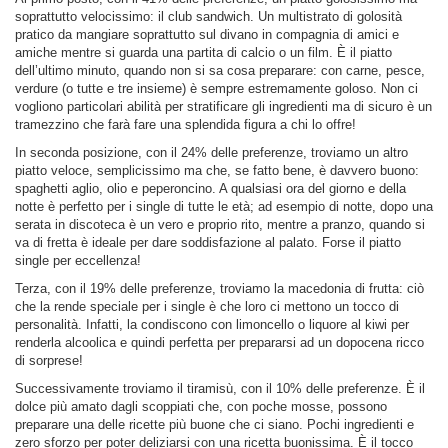
soprattutto velocissimo: il club sandwich. Un multistrato di golosità
pratico da mangiare soprattutto sul divano in compagnia di amici e
amiche mentre si guarda una partita di calcio o un film. È il piatto
dell’ultimo minuto, quando non si sa cosa preparare: con carne, pesce,
verdure (o tutte e tre insieme) è sempre estremamente goloso. Non ci
vogliono particolari abilità per stratificare gli ingredienti ma di sicuro è un
tramezzino che farà fare una splendida figura a chi lo offre!
In seconda posizione, con il 24% delle preferenze, troviamo un altro
piatto veloce, semplicissimo ma che, se fatto bene, è davvero buono:
spaghetti aglio, olio e peperoncino. A qualsiasi ora del giorno e della
notte è perfetto per i single di tutte le età; ad esempio di notte, dopo una
serata in discoteca è un vero e proprio rito, mentre a pranzo, quando si
va di fretta è ideale per dare soddisfazione al palato. Forse il piatto
single per eccellenza!
Terza, con il 19% delle preferenze, troviamo la macedonia di frutta: ciò
che la rende speciale per i single è che loro ci mettono un tocco di
personalità. Infatti, la condiscono con limoncello o liquore al kiwi per
renderla alcoolica e quindi perfetta per prepararsi ad un dopocena ricco
di sorprese!
Successivamente troviamo il tiramisù, con il 10% delle preferenze. È il
dolce più amato dagli scoppiati che, con poche mosse, possono
preparare una delle ricette più buone che ci siano. Pochi ingredienti e
zero sforzo per poter deliziarsi con una ricetta buonissima. È il tocco