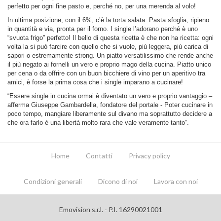
perfetto per ogni fine pasto e, perché no, per una merenda al volo!
In ultima posizione, con il 6%, c’è la torta salata. Pasta sfoglia, ripieno
in quantità e via, pronta per il forno. I single l’adorano perché è uno
“svuota frigo” perfetto! Il bello di questa ricetta è che non ha ricetta: ogni
volta la si può farcire con quello che si vuole, più leggera, più carica di
sapori o estremamente strong. Un piatto versatilissimo che rende anche
il più negato ai fornelli un vero e proprio mago della cucina. Piatto unico
per cena o da offrire con un buon bicchiere di vino per un aperitivo tra
amici, è forse la prima cosa che i single imparano a cucinare!
“Essere single in cucina ormai è diventato un vero e proprio vantaggio –
afferma Giuseppe Gambardella, fondatore del portale - Poter cucinare in
poco tempo, mangiare liberamente sul divano ma soprattutto decidere a
che ora farlo è una libertà molto rara che vale veramente tanto”.
Home
Contatti
Privacy policy
Condizioni generali
Dicono di noi
Lavora con noi
Emovision s.r.l. - P.I. 16290021001