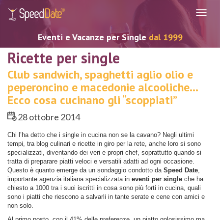
Navig
Eventi e Vacanze per Single
dal 1999
Ricette per single
Club sandwich, spaghetti aglio olio e
peperoncino e macedonie alcooliche…
Ecco cosa cucinano gli “scoppiati”
28 ottobre 2014
Chi l’ha detto che i single in cucina non se la cavano? Negli ultimi
tempi, tra blog culinari e ricette in giro per la rete, anche loro si sono
specializzati, diventando dei veri e propri chef, soprattutto quando si
tratta di preparare piatti veloci e versatili adatti ad ogni occasione.
Questo è quanto emerge da un sondaggio condotto da
Speed Date
,
importante agenzia italiana specializzata in
eventi per single
che ha
chiesto a 1000 tra i suoi iscritti in cosa sono più forti in cucina, quali
sono i piatti che riescono a salvarli in tante serate e cene con amici e
non solo.
Al primo posto, con il 41% delle preferenze, un piatto golosissimo ma