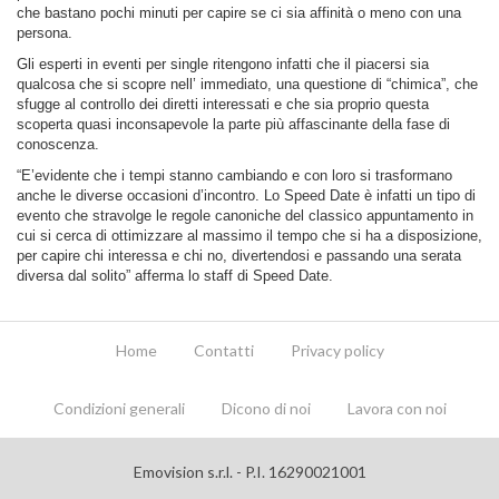
che bastano pochi minuti per capire se ci sia affinità o meno con una
persona.
Gli esperti in eventi per single ritengono infatti che il piacersi sia
qualcosa che si scopre nell’ immediato, una questione di “chimica”, che
sfugge al controllo dei diretti interessati e che sia proprio questa
scoperta quasi inconsapevole la parte più affascinante della fase di
conoscenza.
“E’evidente che i tempi stanno cambiando e con loro si trasformano
anche le diverse occasioni d’incontro. Lo Speed Date è infatti un tipo di
evento che stravolge le regole canoniche del classico appuntamento in
cui si cerca di ottimizzare al massimo il tempo che si ha a disposizione,
per capire chi interessa e chi no, divertendosi e passando una serata
diversa dal solito” afferma lo staff di Speed Date.
Home
Contatti
Privacy policy
Condizioni generali
Dicono di noi
Lavora con noi
Emovision s.r.l. - P.I. 16290021001