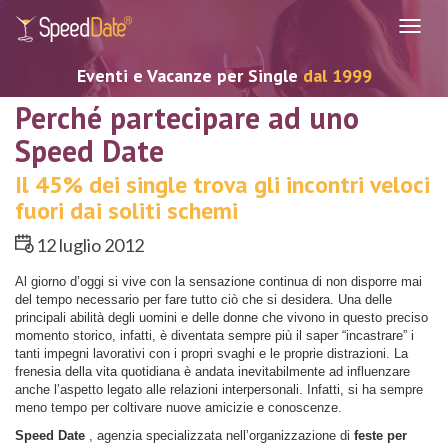
Navig
Eventi e Vacanze per Single
dal 1999
Perché partecipare ad uno
Speed Date
Il 45% dei single trova gli incontri veloci
fuori dai soliti schemi
12 luglio 2012
Al giorno d’oggi si vive con la sensazione continua di non disporre mai
del tempo necessario per fare tutto ciò che si desidera. Una delle
principali abilità degli uomini e delle donne che vivono in questo preciso
momento storico, infatti, è diventata sempre più il saper “incastrare” i
tanti impegni lavorativi con i propri svaghi e le proprie distrazioni. La
frenesia della vita quotidiana è andata inevitabilmente ad influenzare
anche l’aspetto legato alle relazioni interpersonali. Infatti, si ha sempre
meno tempo per coltivare nuove amicizie e conoscenze.
Speed Date
, agenzia specializzata nell’organizzazione di
feste per