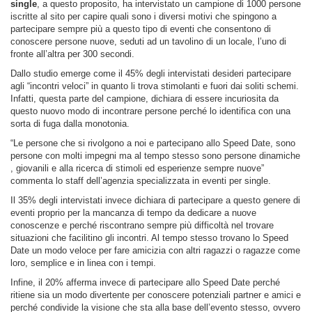
single
, a questo proposito, ha intervistato un campione di 1000 persone
iscritte al sito per capire quali sono i diversi motivi che spingono a
partecipare sempre più a questo tipo di eventi che consentono di
conoscere persone nuove, seduti ad un tavolino di un locale, l’uno di
fronte all’altra per 300 secondi.
Dallo studio emerge come il 45% degli intervistati desideri partecipare
agli “incontri veloci” in quanto li trova stimolanti e fuori dai soliti schemi.
Infatti, questa parte del campione, dichiara di essere incuriosita da
questo nuovo modo di incontrare persone perché lo identifica con una
sorta di fuga dalla monotonia.
“Le persone che si rivolgono a noi e partecipano allo Speed Date, sono
persone con molti impegni ma al tempo stesso sono persone dinamiche
, giovanili e alla ricerca di stimoli ed esperienze sempre nuove”
commenta lo staff dell’agenzia specializzata in eventi per single.
Il 35% degli intervistati invece dichiara di partecipare a questo genere di
eventi proprio per la mancanza di tempo da dedicare a nuove
conoscenze e perché riscontrano sempre più difficoltà nel trovare
situazioni che facilitino gli incontri. Al tempo stesso trovano lo Speed
Date un modo veloce per fare amicizia con altri ragazzi o ragazze come
loro, semplice e in linea con i tempi.
Infine, il 20% afferma invece di partecipare allo Speed Date perché
ritiene sia un modo divertente per conoscere potenziali partner e amici e
perché condivide la visione che sta alla base dell’evento stesso, ovvero