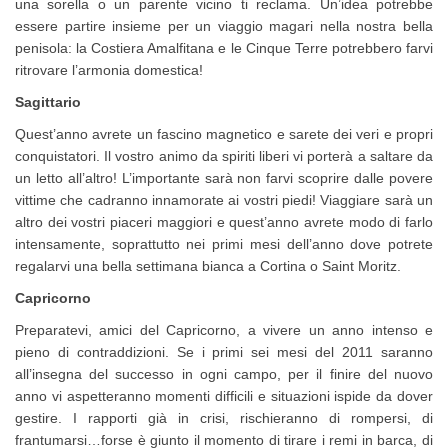
una sorella o un parente vicino ti reclama. Un’idea potrebbe
essere partire insieme per un viaggio magari nella nostra bella
penisola: la Costiera Amalfitana e le Cinque Terre potrebbero farvi
ritrovare l’armonia domestica!
Sagittario
Quest’anno avrete un fascino magnetico e sarete dei veri e propri
conquistatori. Il vostro animo da spiriti liberi vi porterà a saltare da
un letto all’altro! L’importante sarà non farvi scoprire dalle povere
vittime che cadranno innamorate ai vostri piedi! Viaggiare sarà un
altro dei vostri piaceri maggiori e quest’anno avrete modo di farlo
intensamente, soprattutto nei primi mesi dell’anno dove potrete
regalarvi una bella settimana bianca a Cortina o Saint Moritz.
Capricorno
Preparatevi, amici del Capricorno, a vivere un anno intenso e
pieno di contraddizioni. Se i primi sei mesi del 2011 saranno
all’insegna del successo in ogni campo, per il finire del nuovo
anno vi aspetteranno momenti difficili e situazioni ispide da dover
gestire. I rapporti già in crisi, rischieranno di rompersi, di
frantumarsi…forse è giunto il momento di tirare i remi in barca, di