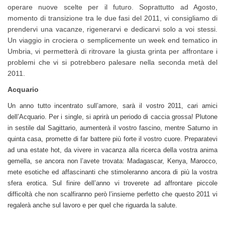
operare nuove scelte per il futuro. Soprattutto ad Agosto,
momento di transizione tra le due fasi del 2011, vi consigliamo di
prendervi una vacanze, rigenerarvi e dedicarvi solo a voi stessi.
Un viaggio in crociera o semplicemente un week end tematico in
Umbria, vi permetterà di ritrovare la giusta grinta per affrontare i
problemi che vi si potrebbero palesare nella seconda metà del
2011.
Acquario
Un anno tutto incentrato sull’amore, sarà il vostro 2011, cari amici
dell’Acquario. Per i single, si aprirà un periodo di caccia grossa! Plutone
in sestile dal Sagittario, aumenterà il vostro fascino, mentre Saturno in
quinta casa, promette di far battere più forte il vostro cuore. Preparatevi
ad una estate hot, da vivere in vacanza alla ricerca della vostra anima
gemella, se ancora non l’avete trovata: Madagascar, Kenya, Marocco,
mete esotiche ed affascinanti che stimoleranno ancora di più la vostra
sfera erotica. Sul finire dell’anno vi troverete ad affrontare piccole
difficoltà che non scalfiranno però l’insieme perfetto che questo 2011 vi
regalerà anche sul lavoro e per quel che riguarda la salute.