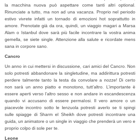
la macchina nuova può aspettare come tanti altri optional.
Rinunciate a tutto, ma non ad una vacanza. Proprio nel periodo
estivo vivrete infatti un tornado di emozioni hot soprattutto in
amore. Prenotate già da ora, quindi, un viaggio magari a Marsa
Alam o Istanbul dove sarà più facile incontrare la vostra anima
gemella, se siete single. Attenzione alla salute e ricordate mens
sana in corpore sano.
Cancro
Un anno in cui mettersi in discussione, cari amici del Cancro. Non
solo potresti abbandonare la singletudine, ma addirittura potresti
perdere talmente tanto la testa da convolare a nozze! Di certo
non sarà un anno piatto e monotono, tutt’altro. L’importante è
essere aperti verso l’altro sesso e non andare in escandescenza
quando vi accusano di essere permalosi. Il vero amore o un
piacevole incontro sotto le lenzuola potresti averlo se ti spingi
sulle spiagge di Sharm el Sheikh dove potresti incontrare una
guida, un animatore o un single in viaggio che prenderà un vero e
proprio colpo di sole per te.
Leone