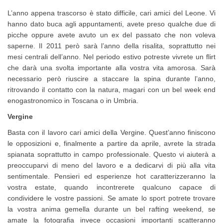
L’anno appena trascorso è stato difficile, cari amici del Leone. Vi
hanno dato buca agli appuntamenti, avete preso qualche due di
picche oppure avete avuto un ex del passato che non voleva
saperne. Il 2011 però sarà l’anno della risalita, soprattutto nei
mesi centrali dell’anno. Nel periodo estivo potreste vivrete un flirt
che darà una svolta importante alla vostra vita amorosa. Sarà
necessario però riuscire a staccare la spina durante l’anno,
ritrovando il contatto con la natura, magari con un bel week end
enogastronomico in Toscana o in Umbria.
Vergine
Basta con il lavoro cari amici della Vergine. Quest’anno finiscono
le opposizioni e, finalmente a partire da aprile, avrete la strada
spianata soprattutto in campo professionale. Questo vi aiuterà a
preoccuparvi di meno del lavoro e a dedicarvi di più alla vita
sentimentale. Pensieri ed esperienze hot caratterizzeranno la
vostra estate, quando incontrerete qualcuno capace di
condividere le vostre passioni. Se amate lo sport potrete trovare
la vostra anima gemella durante un bel rafting weekend, se
amate la fotografia invece occasioni importanti scatteranno