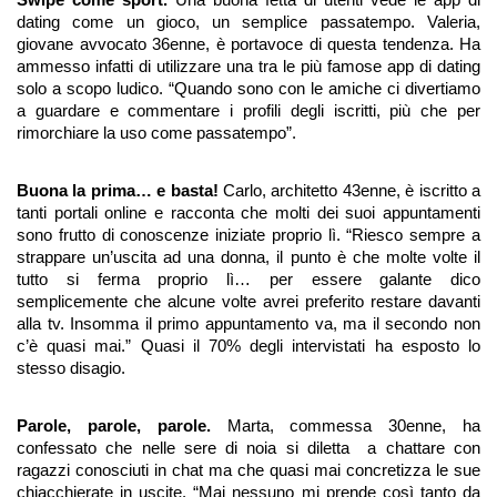
Swipe come sport.
 Una buona fetta di utenti vede le app di 
dating come un gioco, un semplice passatempo. Valeria, 
giovane avvocato 36enne, è portavoce di questa tendenza. Ha 
ammesso infatti di utilizzare una tra le più famose app di dating 
solo a scopo ludico. “Quando sono con le amiche ci divertiamo 
a guardare e commentare i profili degli iscritti, più che per 
rimorchiare la uso come passatempo”.
Buona la prima… e basta! 
Carlo, architetto 43enne, è iscritto a 
tanti portali online e racconta che molti dei suoi appuntamenti 
sono frutto di conoscenze iniziate proprio lì. “Riesco sempre a 
strappare un’uscita ad una donna, il punto è che molte volte il 
tutto si ferma proprio lì… per essere galante dico 
semplicemente che alcune volte avrei preferito restare davanti 
alla tv. Insomma il primo appuntamento va, ma il secondo non 
c’è quasi mai.” Quasi il 70% degli intervistati ha esposto lo 
stesso disagio. 
Parole, parole, parole. 
Marta, commessa 30enne, ha 
confessato che nelle sere di noia si diletta  a chattare con 
ragazzi conosciuti in chat ma che quasi mai concretizza le sue 
chiacchierate in uscite. “Mai nessuno mi prende così tanto da 