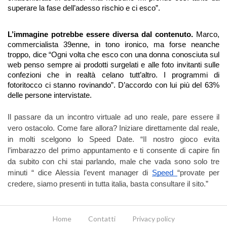
superare la fase dell’adesso rischio e ci esco”.
L’immagine potrebbe essere diversa dal contenuto. 
Marco, 
commercialista 39enne, in tono ironico, ma forse neanche 
troppo, dice “Ogni volta che esco con una donna conosciuta sul 
web penso sempre ai prodotti surgelati e alle foto invitanti sulle 
confezioni che in realtà celano tutt’altro. I programmi di 
fotoritocco ci stanno rovinando”. D’accordo con lui più del 63% 
delle persone intervistate. 
Il passare da un incontro virtuale ad uno reale, pare essere il 
vero ostacolo. Come fare allora? Iniziare direttamente dal reale, 
in molti scelgono lo Speed Date. “Il nostro gioco evita 
l’imbarazzo del primo appuntamento e ti consente di capire fin 
da subito con chi stai parlando, male che vada sono solo tre 
minuti “ dice Alessia l’event manager di 
Speed 
“provate per 
credere, siamo presenti in tutta italia, basta consultare il sito.” 
Home
Contatti
Privacy policy