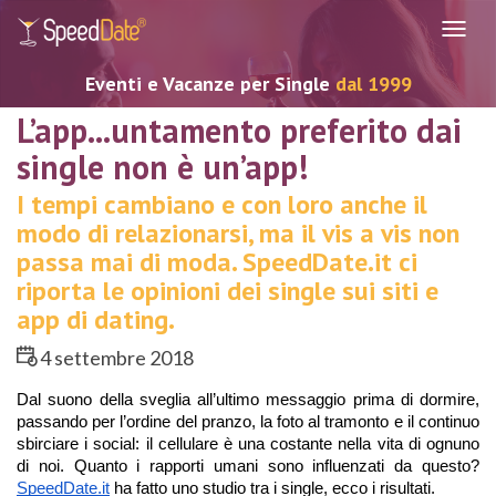
Navig
Eventi e Vacanze per Single
dal 1999
L’app...untamento preferito dai
single non è un’app!
I tempi cambiano e con loro anche il
modo di relazionarsi, ma il vis a vis non
passa mai di moda. SpeedDate.it ci
riporta le opinioni dei single sui siti e
app di dating.
4 settembre 2018
Dal suono della sveglia all’ultimo messaggio prima di dormire, 
passando per l’ordine del pranzo, la foto al tramonto e il continuo 
sbirciare i social: il cellulare è una costante nella vita di ognuno 
di noi. Quanto i rapporti umani sono influenzati da questo? 
SpeedDate.it
 ha fatto uno studio tra i single, ecco i risultati. 