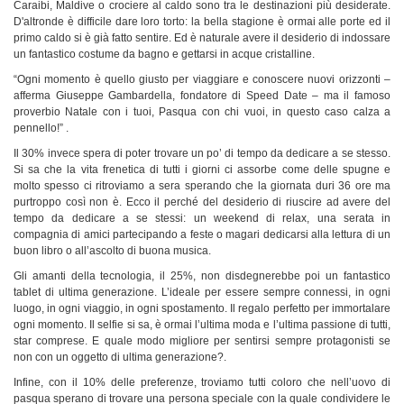
Caraibi, Maldive o crociere al caldo sono tra le destinazioni più desiderate.
D'altronde è difficile dare loro torto: la bella stagione è ormai alle porte ed il
primo caldo si è già fatto sentire. Ed è naturale avere il desiderio di indossare
un fantastico costume da bagno e gettarsi in acque cristalline.
“Ogni momento è quello giusto per viaggiare e conoscere nuovi orizzonti –
afferma Giuseppe Gambardella, fondatore di Speed Date – ma il famoso
proverbio Natale con i tuoi, Pasqua con chi vuoi, in questo caso calza a
pennello!” .
Il 30% invece spera di poter trovare un po’ di tempo da dedicare a se stesso.
Si sa che la vita frenetica di tutti i giorni ci assorbe come delle spugne e
molto spesso ci ritroviamo a sera sperando che la giornata duri 36 ore ma
purtroppo così non è. Ecco il perché del desiderio di riuscire ad avere del
tempo da dedicare a se stessi: un weekend di relax, una serata in
compagnia di amici partecipando a feste o magari dedicarsi alla lettura di un
buon libro o all’ascolto di buona musica.
Gli amanti della tecnologia, il 25%, non disdegnerebbe poi un fantastico
tablet di ultima generazione. L’ideale per essere sempre connessi, in ogni
luogo, in ogni viaggio, in ogni spostamento. Il regalo perfetto per immortalare
ogni momento. Il selfie si sa, è ormai l’ultima moda e l’ultima passione di tutti,
star comprese. E quale modo migliore per sentirsi sempre protagonisti se
non con un oggetto di ultima generazione?.
Infine, con il 10% delle preferenze, troviamo tutti coloro che nell’uovo di
pasqua sperano di trovare una persona speciale con la quale condividere le