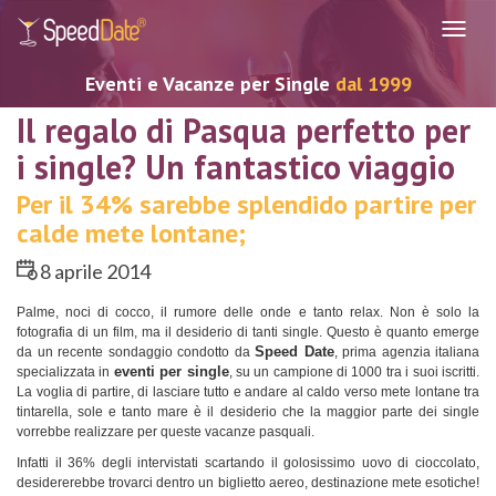
Navig
Eventi e Vacanze per Single
dal 1999
Il regalo di Pasqua perfetto per
i single? Un fantastico viaggio
Per il 34% sarebbe splendido partire per
calde mete lontane;
8 aprile 2014
Palme, noci di cocco, il rumore delle onde e tanto relax. Non è solo la
fotografia di un film, ma il desiderio di tanti single. Questo è quanto emerge
Speed Date
da un recente sondaggio condotto da
, prima agenzia italiana
eventi per single
specializzata in
, su un campione di 1000 tra i suoi iscritti.
La voglia di partire, di lasciare tutto e andare al caldo verso mete lontane tra
tintarella, sole e tanto mare è il desiderio che la maggior parte dei single
vorrebbe realizzare per queste vacanze pasquali.
Infatti il 36% degli intervistati scartando il golosissimo uovo di cioccolato,
desidererebbe trovarci dentro un biglietto aereo, destinazione mete esotiche!