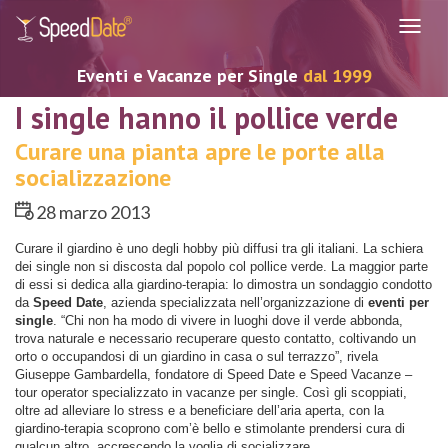
Navig
Eventi e Vacanze per Single
dal 1999
I single hanno il pollice verde
Curare una pianta apre le porte alla
socializzazione
28 marzo 2013
Curare il giardino è uno degli hobby più diffusi tra gli italiani. La schiera
dei single non si discosta dal popolo col pollice verde. La maggior parte
di essi si dedica alla giardino-terapia: lo dimostra un sondaggio condotto
da
Speed Date
, azienda specializzata nell’organizzazione di
eventi per
single
. “Chi non ha modo di vivere in luoghi dove il verde abbonda,
trova naturale e necessario recuperare questo contatto, coltivando un
orto o occupandosi di un giardino in casa o sul terrazzo”, rivela
Giuseppe Gambardella, fondatore di Speed Date e Speed Vacanze –
tour operator specializzato in vacanze per single. Così gli scoppiati,
oltre ad alleviare lo stress e a beneficiare dell’aria aperta, con la
giardino-terapia scoprono com’è bello e stimolante prendersi cura di
qualcun altro, accrescendo la voglia di socializzare.