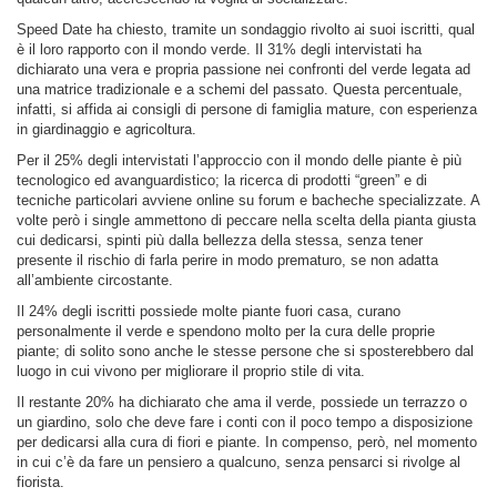
Speed Date ha chiesto, tramite un sondaggio rivolto ai suoi iscritti, qual
è il loro rapporto con il mondo verde. Il 31% degli intervistati ha
dichiarato una vera e propria passione nei confronti del verde legata ad
una matrice tradizionale e a schemi del passato. Questa percentuale,
infatti, si affida ai consigli di persone di famiglia mature, con esperienza
in giardinaggio e agricoltura.
Per il 25% degli intervistati l’approccio con il mondo delle piante è più
tecnologico ed avanguardistico; la ricerca di prodotti “green” e di
tecniche particolari avviene online su forum e bacheche specializzate. A
volte però i single ammettono di peccare nella scelta della pianta giusta
cui dedicarsi, spinti più dalla bellezza della stessa, senza tener
presente il rischio di farla perire in modo prematuro, se non adatta
all’ambiente circostante.
Il 24% degli iscritti possiede molte piante fuori casa, curano
personalmente il verde e spendono molto per la cura delle proprie
piante; di solito sono anche le stesse persone che si sposterebbero dal
luogo in cui vivono per migliorare il proprio stile di vita.
Il restante 20% ha dichiarato che ama il verde, possiede un terrazzo o
un giardino, solo che deve fare i conti con il poco tempo a disposizione
per dedicarsi alla cura di fiori e piante. In compenso, però, nel momento
in cui c’è da fare un pensiero a qualcuno, senza pensarci si rivolge al
fiorista.