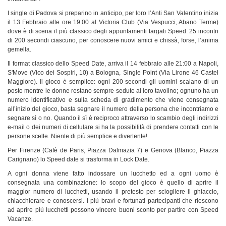
I single di Padova si preparino in anticipo, per loro l’Anti San Valentino inizia
il 13 Febbraio alle ore 19:00 al Victoria Club (Via Vespucci, Abano Terme)
dove è di scena il più classico degli appuntamenti targati Speed: 25 incontri
di 200 secondi ciascuno, per conoscere nuovi amici e chissà, forse, l’anima
gemella.
Il format classico dello Speed Date, arriva il 14 febbraio alle 21:00 a Napoli,
S'Move (Vico dei Sospiri, 10) a Bologna, Single Point (Via Lirone 46 Castel
Maggiore). Il gioco è semplice: ogni 200 secondi gli uomini scalano di un
posto mentre le donne restano sempre sedute al loro tavolino; ognuno ha un
numero identificativo e sulla scheda di gradimento che viene consegnata
all’inizio del gioco, basta segnare il numero della persona che incontriamo e
segnare sì o no. Quando il sì è reciproco attraverso lo scambio degli indirizzi
e-mail o dei numeri di cellulare si ha la possibilità di prendere contatti con le
persone scelte. Niente di più semplice e divertente!
Per Firenze (Cafè de Paris, Piazza Dalmazia 7) e Genova (Blanco, Piazza
Carignano) lo Speed date si trasforma in Lock Date.
A ogni donna viene fatto indossare un lucchetto ed a ogni uomo è
consegnata una combinazione: lo scopo del gioco è quello di aprire il
maggior numero di lucchetti, usando il pretesto per sciogliere il ghiaccio,
chiacchierare e conoscersi. I più bravi e fortunati partecipanti che riescono
ad aprire più lucchetti possono vincere buoni sconto per partire con Speed
Vacanze.