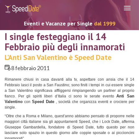
Navig
Eventi e Vacanze per Single
dal 1999
I single festeggiano il 14
Febbraio più degli innamorati
L’Anti San Valentino è Speed Date
8 febbraio 2011
Rimanere chiusi in casa davanti alla tv, aspettare con ansia che il 14
Febbraio lasci il posto a San Faustino; sono finiti i tempi in cui essere single
a San Valentino significava affliggersi rimpiangendo un partner al proprio
Anti San
fianco. Per gli spiriti liberi d’Italia ci sono le serate evento
Valentino
Speed Date
con
, società che organizza eventi e crociere per
single.
“Oltre che a Roma e Milano, quest’anno abbiamo pensato di proporre nelle
maggiori città italiane sia gli appuntamenti Speed, che i Lock Date, afferma
Giuseppe Gambardella, fondatore di Speed Date, tutto questo per non
lasciare solo spazio in questo giorno alle coppie sposate o ai piccioncini
innamorati”.