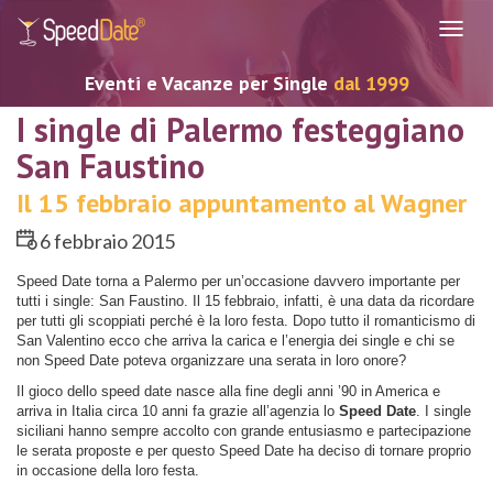
Navig
Eventi e Vacanze per Single
dal 1999
I single di Palermo festeggiano
San Faustino
Il 15 febbraio appuntamento al Wagner
6 febbraio 2015
Speed Date torna a Palermo per un’occasione davvero importante per
tutti i single: San Faustino. Il 15 febbraio, infatti, è una data da ricordare
per tutti gli scoppiati perché è la loro festa. Dopo tutto il romanticismo di
San Valentino ecco che arriva la carica e l’energia dei single e chi se
non Speed Date poteva organizzare una serata in loro onore?
Il gioco dello speed date nasce alla fine degli anni ’90 in America e
arriva in Italia circa 10 anni fa grazie all’agenzia lo
Speed Date
. I single
siciliani hanno sempre accolto con grande entusiasmo e partecipazione
le serata proposte e per questo Speed Date ha deciso di tornare proprio
in occasione della loro festa.