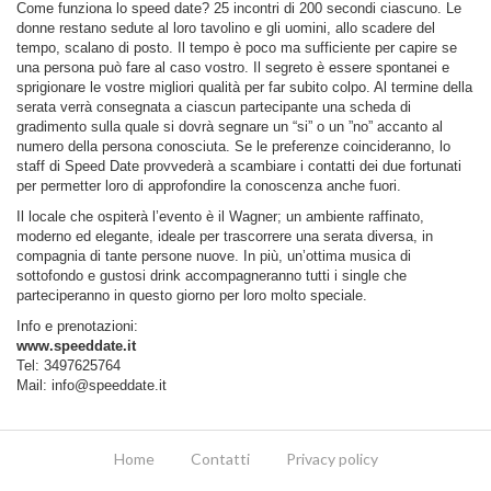
Come funziona lo speed date? 25 incontri di 200 secondi ciascuno. Le
donne restano sedute al loro tavolino e gli uomini, allo scadere del
tempo, scalano di posto. Il tempo è poco ma sufficiente per capire se
una persona può fare al caso vostro. Il segreto è essere spontanei e
sprigionare le vostre migliori qualità per far subito colpo. Al termine della
serata verrà consegnata a ciascun partecipante una scheda di
gradimento sulla quale si dovrà segnare un “si” o un ”no” accanto al
numero della persona conosciuta. Se le preferenze coincideranno, lo
staff di Speed Date provvederà a scambiare i contatti dei due fortunati
per permetter loro di approfondire la conoscenza anche fuori.
Il locale che ospiterà l’evento è il Wagner; un ambiente raffinato,
moderno ed elegante, ideale per trascorrere una serata diversa, in
compagnia di tante persone nuove. In più, un’ottima musica di
sottofondo e gustosi drink accompagneranno tutti i single che
parteciperanno in questo giorno per loro molto speciale.
Info e prenotazioni:
www.speeddate.it
Tel: 3497625764
Mail:
info@speeddate.it
Home
Contatti
Privacy policy