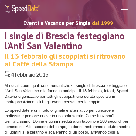
Navig
Eventi e Vacanze per Single
dal 1999
I single di Brescia festeggiano
l’Anti San Valentino
Il 13 febbraio gli scoppiati si ritrovano
al Caffè della Stampa
4 febbraio 2015
Ma quali cuori, quali cene romantiche? I single di Brescia festeggiano
l’Anti San Valentino e lo fanno in anticipo. Il 13 febbraio, infatti,
Speed
Date
ha organizzato per tutti gli scoppiati una serata speciale in
contrapposizione a tutti gli eventi pensati per le coppie.
Lo speed date è un modo originale e alternativo per conoscere
moltissime persone nuove in una sola serata. Come funziona?
Semplicissimo. Donne e uomini seduti a un tavolino e 200 secondi per
conoscersi. Allo scadere del tempo, le donne resteranno sedute mentre
gli uomini si alzeranno e scaleranno di un posto, arrivando così a