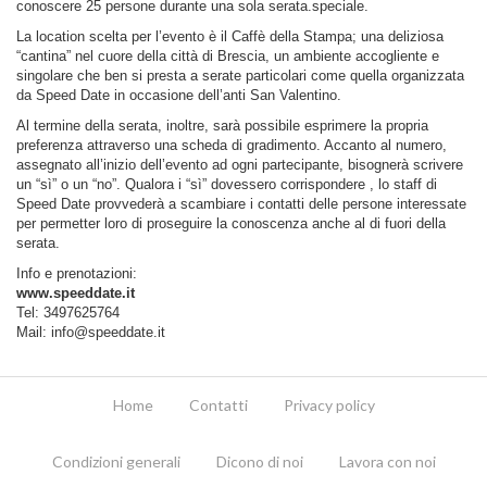
conoscere 25 persone durante una sola serata.speciale.
La location scelta per l’evento è il Caffè della Stampa; una deliziosa
“cantina” nel cuore della città di Brescia, un ambiente accogliente e
singolare che ben si presta a serate particolari come quella organizzata
da Speed Date in occasione dell’anti San Valentino.
Al termine della serata, inoltre, sarà possibile esprimere la propria
preferenza attraverso una scheda di gradimento. Accanto al numero,
assegnato all’inizio dell’evento ad ogni partecipante, bisognerà scrivere
un “sì” o un “no”. Qualora i “sì” dovessero corrispondere , lo staff di
Speed Date provvederà a scambiare i contatti delle persone interessate
per permetter loro di proseguire la conoscenza anche al di fuori della
serata.
Info e prenotazioni:
www.speeddate.it
Tel: 3497625764
Mail:
info@speeddate.it
Home
Contatti
Privacy policy
Condizioni generali
Dicono di noi
Lavora con noi