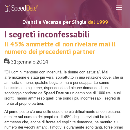
Navig
Eventi e Vacanze per Single
dal 1999
I segreti inconfessabili
Il 45% ammette di non rivelare mai il
numero dei precedenti partner
31 gennaio 2014
“Gli uomini mentono con ingenuità, le donne con astuzia”. Mai
affermazione è stata più vera, soprattutto in una relazione dove, che si
ammetta o meno, qualche bugia prima o poi scappa. Lo sanno
benissimo i single che, rispondendo ad alcune domande di un
sondaggio condotto da
Speed Date
su un campione di 1000 tra i suoi
iscritti, hanno ammesso quelli che sono i più inconfessabili segreti di
fronte al proprio partner.
Al primo posto c’è una delle cose che più difficilmente si confessano:
mentire sul numero dei propri ex. Il 45% degli intervistati ha infatti
ammesso che, anche di fronte ad esplicite domande, ha mentito sul
numero dei vecchi amanti. I motivi sicuramente sono tanti, forse primo