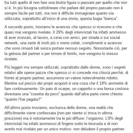
fra tutti quello di non fare una brutta figura o passare per quello che non
si è. In più bisogna sottolineare che parlare del proprio passato non è
sempre facile per tutti, ma non è difficile immaginare quanto sia
utilizzata, soprattutto all’inizio di una storia, questa bugia “bianca”.
A secondo posto, troviamo le avances che spesso si ricevono e che
quasi mai vengono rivelate. Il 29% degli intervistati ha infatti ammesso
di aver ricevuto, al lavoro, a cena con amici, per strada o sui social
network, una serie di inviti più o meno velati, complimenti e avances
che sono rimasti tali senza portare nessun seguito. Nonostante ciò, per
la gelosia del partner o per timore di ferirlo, non vengono lo stesso
rivelate.
Più leggeri ma sempre utilizzati, soprattutto dalle donne, sono i segreti
relativi alle spese pazze che spesso ci si concede ma chissà perché, di
fronte al proprio partner, assumono un valore notevolmente ridotto.
Mentire sul prezzo dei propri acquisti è una cosa che il 18% ammette di
fare continuamente. Un paio di scarpe, un cappotto o una borsa costosa
diventano una “cosetta da poco” quando dall’altra parte viene chiesto
“quanto l’hai pagata?”
All’ultimo posto troviamo, esclusiva delle donne, una realtà che
difficilmente viene confessata (non per niente si trova in ultima
posizione) ma è notoriamente tra le più diffuse: l’orgasmo. L’8% degli
intervistati ha infatti ammesso di fingere sotto le lenzuola e di non
averlo mai rivelato per un unico motivo: non deludere il proprio partner.