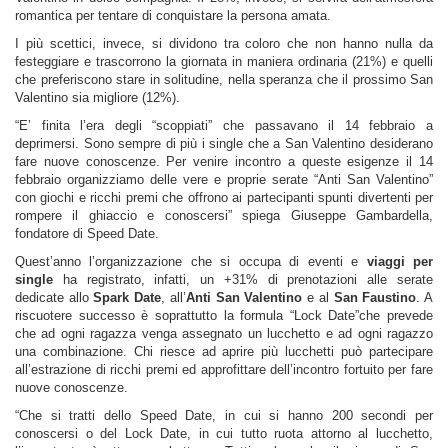
romantica per tentare di conquistare la persona amata.
I più scettici, invece, si dividono tra coloro che non hanno nulla da
festeggiare e trascorrono la giornata in maniera ordinaria (21%) e quelli
che preferiscono stare in solitudine, nella speranza che il prossimo San
Valentino sia migliore (12%).
“E’ finita l’era degli “scoppiati” che passavano il 14 febbraio a
deprimersi. Sono sempre di più i single che a San Valentino desiderano
fare nuove conoscenze. Per venire incontro a queste esigenze il 14
febbraio organizziamo delle vere e proprie serate “Anti San Valentino”
con giochi e ricchi premi che offrono ai partecipanti spunti divertenti per
rompere il ghiaccio e conoscersi” spiega Giuseppe Gambardella,
fondatore di Speed Date.
Quest’anno l’organizzazione che si occupa di eventi e
viaggi per
single
ha registrato, infatti, un +31% di prenotazioni alle serate
dedicate allo
Spark Date
, all’
Anti San Valentino
e al
San Faustino
. A
riscuotere successo è soprattutto la formula “Lock Date”che prevede
che ad ogni ragazza venga assegnato un lucchetto e ad ogni ragazzo
una combinazione. Chi riesce ad aprire più lucchetti può partecipare
all’estrazione di ricchi premi ed approfittare dell’incontro fortuito per fare
nuove conoscenze.
“Che si tratti dello Speed Date, in cui si hanno 200 secondi per
conoscersi o del Lock Date, in cui tutto ruota attorno al lucchetto,