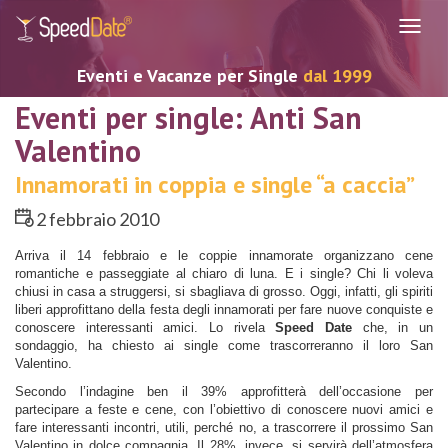
Navig
Eventi e Vacanze per Single
dal 1999
Eventi per single: Anti San
Valentino
Innamorati in coppia e single “a caccia”
2 febbraio 2010
Arriva il 14 febbraio e le coppie innamorate organizzano cene
romantiche e passeggiate al chiaro di luna. E i single? Chi li voleva
chiusi in casa a struggersi, si sbagliava di grosso. Oggi, infatti, gli spiriti
liberi approfittano della festa degli innamorati per fare nuove conquiste e
conoscere interessanti amici. Lo rivela
Speed Date
che, in un
sondaggio, ha chiesto ai single come trascorreranno il loro San
Valentino.
Secondo l’indagine ben il 39% approfitterà dell’occasione per
partecipare a feste e cene, con l’obiettivo di conoscere nuovi amici e
fare interessanti incontri, utili, perché no, a trascorrere il prossimo San
Valentino in dolce compagnia. Il 28%, invece, si servirà dell’atmosfera