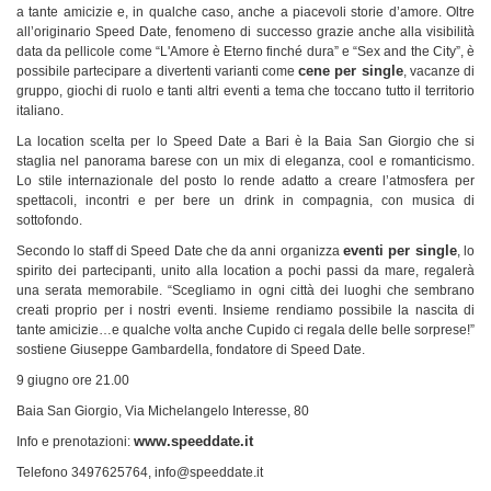
a tante amicizie e, in qualche caso, anche a piacevoli storie d’amore. Oltre
all’originario Speed Date, fenomeno di successo grazie anche alla visibilità
data da pellicole come “L'Amore è Eterno finché dura” e “Sex and the City”, è
cene per single
possibile partecipare a divertenti varianti come
, vacanze di
gruppo, giochi di ruolo e tanti altri eventi a tema che toccano tutto il territorio
italiano.
La location scelta per lo Speed Date a Bari è la Baia San Giorgio che si
staglia nel panorama barese con un mix di eleganza, cool e romanticismo.
Lo stile internazionale del posto lo rende adatto a creare l’atmosfera per
spettacoli, incontri e per bere un drink in compagnia, con musica di
sottofondo.
eventi per single
Secondo lo staff di Speed Date che da anni organizza
, lo
spirito dei partecipanti, unito alla location a pochi passi da mare, regalerà
una serata memorabile. “Scegliamo in ogni città dei luoghi che sembrano
creati proprio per i nostri eventi. Insieme rendiamo possibile la nascita di
tante amicizie…e qualche volta anche Cupido ci regala delle belle sorprese!”
sostiene Giuseppe Gambardella, fondatore di Speed Date.
9 giugno ore 21.00
Baia San Giorgio, Via Michelangelo Interesse, 80
www.speeddate.it
Info e prenotazioni:
Telefono 3497625764,
info@speeddate.it