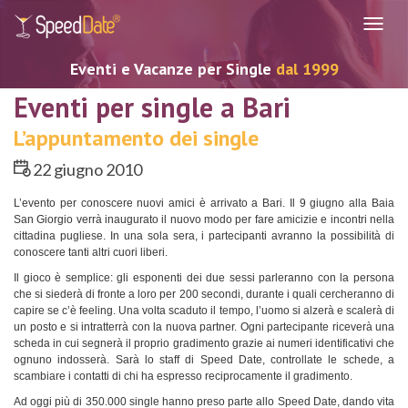
Navig
Eventi e Vacanze per Single
dal 1999
Eventi per single a Bari
L’appuntamento dei single
22 giugno 2010
L’evento per conoscere nuovi amici è arrivato a Bari. Il 9 giugno alla Baia
San Giorgio verrà inaugurato il nuovo modo per fare amicizie e incontri nella
cittadina pugliese. In una sola sera, i partecipanti avranno la possibilità di
conoscere tanti altri cuori liberi.
Il gioco è semplice: gli esponenti dei due sessi parleranno con la persona
che si siederà di fronte a loro per 200 secondi, durante i quali cercheranno di
capire se c’è feeling. Una volta scaduto il tempo, l’uomo si alzerà e scalerà di
un posto e si intratterrà con la nuova partner. Ogni partecipante riceverà una
scheda in cui segnerà il proprio gradimento grazie ai numeri identificativi che
ognuno indosserà. Sarà lo staff di Speed Date, controllate le schede, a
scambiare i contatti di chi ha espresso reciprocamente il gradimento.
Ad oggi più di 350.000 single hanno preso parte allo Speed Date, dando vita