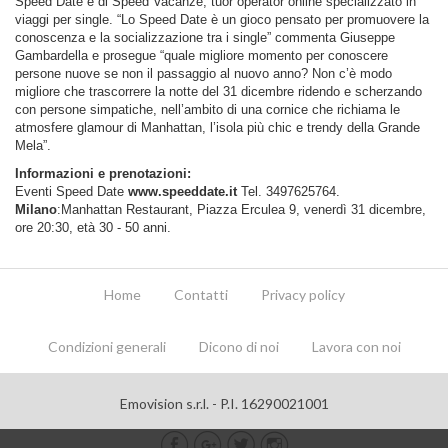
Speed Date e di Speed Vacanze, tuor operator online specializzato in
viaggi per single. “Lo Speed Date è un gioco pensato per promuovere la
conoscenza e la socializzazione tra i single” commenta Giuseppe
Gambardella e prosegue “quale migliore momento per conoscere
persone nuove se non il passaggio al nuovo anno? Non c’è modo
migliore che trascorrere la notte del 31 dicembre ridendo e scherzando
con persone simpatiche, nell’ambito di una cornice che richiama le
atmosfere glamour di Manhattan, l’isola più chic e trendy della Grande
Mela”.
Informazioni e prenotazioni:
Eventi Speed Date
www.speeddate.it
Tel. 3497625764.
Milano
:Manhattan Restaurant, Piazza Erculea 9, venerdì 31 dicembre,
ore 20:30, età 30 - 50 anni.
Home
Contatti
Privacy policy
Condizioni generali
Dicono di noi
Lavora con noi
Emovision s.r.l. - P.I. 16290021001