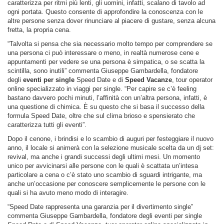
caratterizza per ritmi più lenti, gli uomini, infatti, scalano di tavolo ad
ogni portata. Questo consente di approfondire la conoscenza con le
altre persone senza dover rinunciare al piacere di gustare, senza alcuna
fretta, la propria cena.
“Talvolta si pensa che sia necessario molto tempo per comprendere se
una persona ci può interessare o meno, in realtà numerose cene e
appuntamenti per vedere se una persona è simpatica, o se scatta la
scintilla, sono inutili” commenta Giuseppe Gambardella, fondatore
degli
eventi per single
Speed Date e di
Speed Vacanze
, tour operator
online specializzato in viaggi per single. “Per capire se c’è feeling
bastano davvero pochi minuti, l’affinità con un’altra persona, infatti, è
una questione di chimica. È su questo che si basa il successo della
formula Speed Date, oltre che sul clima brioso e spensierato che
caratterizza tutti gli eventi”.
Dopo il cenone, i brindisi e lo scambio di auguri per festeggiare il nuovo
anno, il locale si animerà con la selezione musicale scelta da un dj set:
revival, ma anche i grandi successi degli ultimi mesi. Un momento
unico per avvicinarsi alle persone con le quali è scattata un’intesa
particolare a cena o c’è stato uno scambio di sguardi intrigante, ma
anche un’occasione per conoscere semplicemente le persone con le
quali si ha avuto meno modo di interagire.
“Speed Date rappresenta una garanzia per il divertimento single”
commenta Giuseppe Gambardella, fondatore degli eventi per single