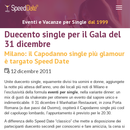
Navig
Eventi e Vacanze per Single
dal 1999
Duecento single per il Gala del
31 dicembre
Milano: il Capodanno single più glamour
è targato Speed Date
12 dicembre 2011
Unite duecento single, equamente divisi tra uomini e donne, aggiungete
la notte più attesa dell’anno, uno dei locali più noti di Milano e
l’esclusività della formula
eventi per single
, nella variante dinner: un
mix di gusti da shakerate per ottenere un evento dal sapore unico e
indimenticabile. Il 31 dicembre il Manhattan Restaurant, in zona Porta
Romana (a due passi dal Duomo), ospiterà il Capodanno single più cool
del capoluogo lombardo, l’appuntamento è previsto per le 20:30.
A differenza dello Speed Date “classico” che mette a disposizione dei
partecipanti duecento secondi per conoscersi e fare amicizia, la cena si