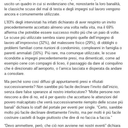
uscito un quadro in cui si evidenziano che, nonostante la loro banalità,
le classiche scuse del mal di testa e degli impegni sul lavoro vengono
ancora e comunemente utilizzate.
L’83% degli intervistati ha infatti dichiarato di aver respinto un invito
precedentemente accettato almeno una volta nella vita, ma il 69%
afferma che potrebbe essere successo molto più che un paio di volte.
Le scuse più utilizzate sembra siano proprio quelle dell’impegno di
lavoro all’improvviso (32%), del malessere fisico (29%), di obblighi o
problemi familiari come riunioni di condominio, compleanni in famiglia o
parenti ammalati (16%). Più rare, ma comunque utilizzate, le scuse
ricondotte a impegni precedentemente presi, ma dimenticati, come ad
esempio cene con compagni di liceo, il passaggio da dare al coinquilino
che è direzionato all’aeroporto, o l’amica lasciata e disperata da andare
a consolare.
Ma perché sono così diffusi gli appuntamenti presi e rifiutati
successivamente? Non sarebbe più facile declinare l’invito dall’inizio,
senza dare false speranze al nostro interlocutore? “Molte persone non
riescono a dire di no, ed è per questo che accettano le attenzioni del
povero malcapitato che verrà successivamente riempito delle scuse più
banali” dichiara lo staff del portale per eventi per single. “Certo, sarebbe
molto più facile declinare direttamente l’invito, ma per molti è più facile
costruire castelli di bugie piuttosto che dire di no faccia a faccia.”
“Devo ammettere, però, che ciò non avviene nei nostri eventi” dichiara