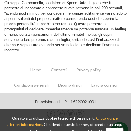
Giuseppe Gambardella, fondatore di Speed Date, il gioco che ti
permette di incontrare e conoscere nuove persone in soli 200 secondi,
“avendo pochi minuti per conoscersi, le coppie solitamente vanno subito
ai punti salienti del proprio carattere permettendo così di scoprire la
propria personalità in pochissimo tempo. Questo permette ai
protagonisti di decidere immediatamente se potrebbe nascere un feeling
o meno, senza ripensamenti dell’ultimo minuto! Inoltre, gli ospiti
scrivono le loro preferenze su un foglio, evitando così l’imbarazzo di
dire no e soprattutto evitando scuse ridicole per declinare l’eventuale
incontro!”
Home
Contatti
Privacy policy
Condizioni generali
Dicono di noi
Lavora con noi
Emovision s.r.l. - P.I. 16290021001
Questo sito utilizza cookie tecnici e di terze parti.
Clicca qui per
ulteriori informazioni.
Chiudendo questo banner, cliccando qualunque