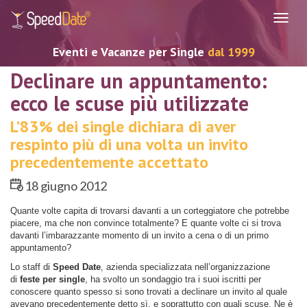
Navig
Eventi e Vacanze per Single
dal 1999
Declinare un appuntamento:
ecco le scuse più utilizzate
L’83% dei single dichiara di aver
respinto più di una volta un invito
precedentemente accettato
18 giugno 2012
Quante volte capita di trovarsi davanti a un corteggiatore che potrebbe
piacere, ma che non convince totalmente? E quante volte ci si trova
davanti l’imbarazzante momento di un invito a cena o di un primo
appuntamento?
Lo staff di
Speed Date
, azienda specializzata nell’organizzazione
di
feste per single
, ha svolto un sondaggio tra i suoi iscritti per
conoscere quanto spesso si sono trovati a declinare un invito al quale
avevano precedentemente detto sì, e soprattutto con quali scuse. Ne è