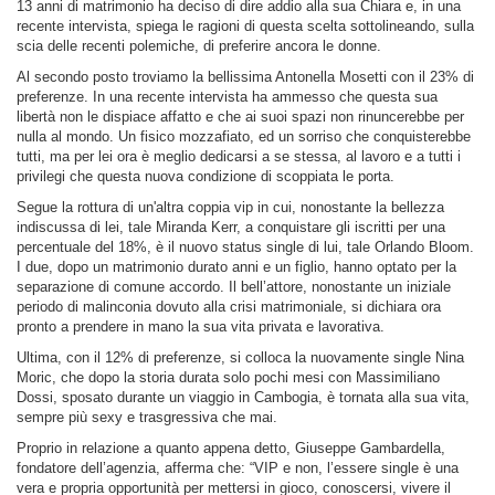
13 anni di matrimonio ha deciso di dire addio alla sua Chiara e, in una
recente intervista, spiega le ragioni di questa scelta sottolineando, sulla
scia delle recenti polemiche, di preferire ancora le donne.
Al secondo posto troviamo la bellissima Antonella Mosetti con il 23% di
preferenze. In una recente intervista ha ammesso che questa sua
libertà non le dispiace affatto e che ai suoi spazi non rinuncerebbe per
nulla al mondo. Un fisico mozzafiato, ed un sorriso che conquisterebbe
tutti, ma per lei ora è meglio dedicarsi a se stessa, al lavoro e a tutti i
privilegi che questa nuova condizione di scoppiata le porta.
Segue la rottura di un'altra coppia vip in cui, nonostante la bellezza
indiscussa di lei, tale Miranda Kerr, a conquistare gli iscritti per una
percentuale del 18%, è il nuovo status single di lui, tale Orlando Bloom.
I due, dopo un matrimonio durato anni e un figlio, hanno optato per la
separazione di comune accordo. Il bell’attore, nonostante un iniziale
periodo di malinconia dovuto alla crisi matrimoniale, si dichiara ora
pronto a prendere in mano la sua vita privata e lavorativa.
Ultima, con il 12% di preferenze, si colloca la nuovamente single Nina
Moric, che dopo la storia durata solo pochi mesi con Massimiliano
Dossi, sposato durante un viaggio in Cambogia, è tornata alla sua vita,
sempre più sexy e trasgressiva che mai.
Proprio in relazione a quanto appena detto, Giuseppe Gambardella,
fondatore dell’agenzia, afferma che: “VIP e non, l’essere single è una
vera e propria opportunità per mettersi in gioco, conoscersi, vivere il