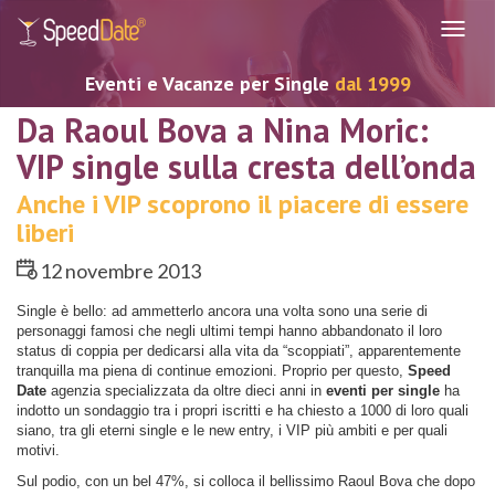
Navig
Eventi e Vacanze per Single
dal 1999
Da Raoul Bova a Nina Moric:
VIP single sulla cresta dell’onda
Anche i VIP scoprono il piacere di essere
liberi
12 novembre 2013
Single è bello: ad ammetterlo ancora una volta sono una serie di
personaggi famosi che negli ultimi tempi hanno abbandonato il loro
status di coppia per dedicarsi alla vita da “scoppiati”, apparentemente
tranquilla ma piena di continue emozioni. Proprio per questo,
Speed
Date
agenzia specializzata da oltre dieci anni in
eventi per single
ha
indotto un sondaggio tra i propri iscritti e ha chiesto a 1000 di loro quali
siano, tra gli eterni single e le new entry, i VIP più ambiti e per quali
motivi.
Sul podio, con un bel 47%, si colloca il bellissimo Raoul Bova che dopo