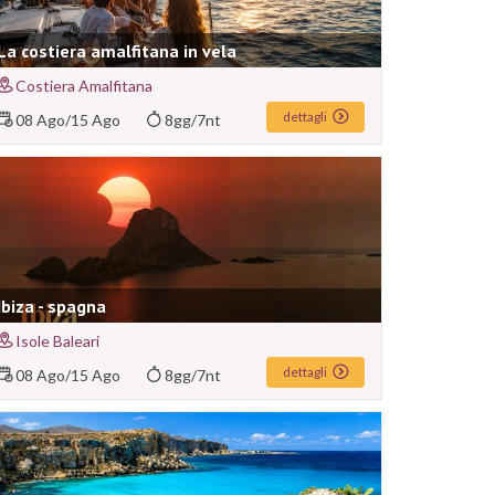
La costiera amalfitana in vela
Costiera Amalfitana
dettagli
08 Ago
/
15 Ago
8gg/7nt
Ibiza - spagna
Isole Baleari
dettagli
08 Ago
/
15 Ago
8gg/7nt