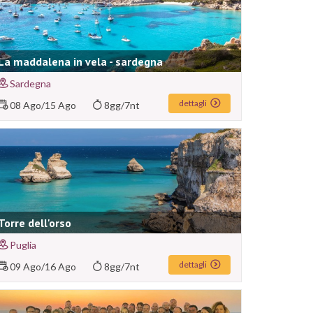
La maddalena in vela - sardegna
Sardegna
dettagli
08 Ago
/
15 Ago
8gg/7nt
Torre dell'orso
Puglia
dettagli
09 Ago
/
16 Ago
8gg/7nt