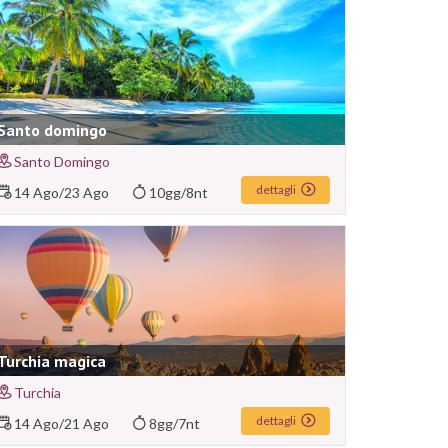
Santo domingo
Santo Domingo
dettagli
14 Ago
/
23 Ago
10gg/8nt
Turchia magica
Turchia
dettagli
14 Ago
/
21 Ago
8gg/7nt