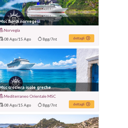
Msc fiordi norvegesi
Norvegia
dettagli
08 Ago
/
15 Ago
8gg/7nt
Msc crociera isole greche
Mediterraneo Orientale MSC
dettagli
08 Ago
/
15 Ago
8gg/7nt