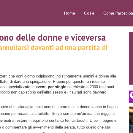
Home
Cos'è
Come Partecipa
ono delle donne e viceversa
nnullarsi davanti ad una partita di
zarri che ogni giorno colpiscono indistintamente uomini e donne alle
sultato, di dare una spiegazione. Proprio per questo, un recente
liana specializzata in
eventi per single
ha chiesto a 2000 tra i suoi
roprio non capiscono dell’altro sesso e i risultati sono davvero
rogativo che attanaglia molti uomini: come mai le donne vanno in bagno
nano per recarsi alla toilette. Serve sempre un’amica che regga la
 aiuti a restare in equilibrio sui tanto temuti tacchi. E poi il bagno è
 o commentare gli avvenimenti della serata, tutto quello che sta