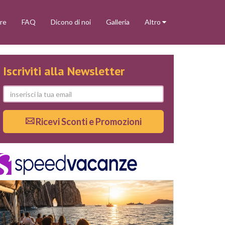
re
FAQ
Dicono di noi
Galleria
Altro
Iscriviti alla Newsletter
Ricevi Sconti e Promozioni