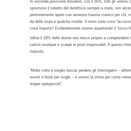
In seconda posizione troviamo, con il 35%, tutti gli uomini
spremono il tubetto del dentifricio sempre a metà, non alzano
perennemente aperti con annesso trauma cranico per chi, m
da delle mura e qualche mobile. Il resto sono cose “access
cosa importa? Evidentemente stanno aspettando il “tocco f
Infine il 18% delle donne non riesce proprio a comprendere l
calzini ovunque e scarpe in posti impensabili. A questo in
risposta.
“Molte volte è meglio lasciar perdere gli interrogativi – af
eventi e feste per single – e viversi la storia per come vien
troppe spiegazioni”.