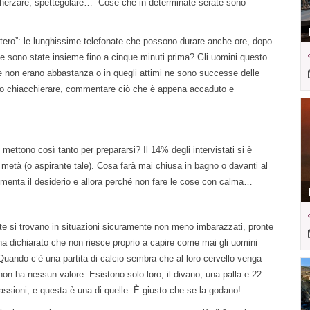
scherzare, spettegolare… Cose che in determinate serate sono
stero”: le lunghissime telefonate che possono durare anche ore, dopo
e sono state insieme fino a cinque minuti prima? Gli uomini questo
 non erano abbastanza o in quegli attimi ne sono successe delle
rano chiacchierare, commentare ciò che è appena accaduto e
mettono così tanto per prepararsi? Il 14% degli intervistati si è
 metà (o aspirante tale). Cosa farà mai chiusa in bagno o davanti al
menta il desiderio e allora perché non fare le cose con calma…
te si trovano in situazioni sicuramente non meno imbarazzati, pronte
 ha dichiarato che non riesce proprio a capire come mai gli uomini
Quando c’è una partita di calcio sembra che al loro cervello venga
non ha nessun valore. Esistono solo loro, il divano, una palla e 22
 passioni, e questa è una di quelle. È giusto che se la godano!