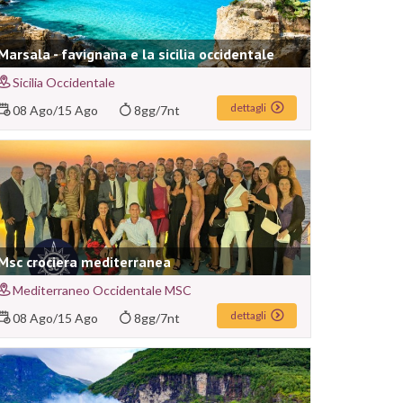
Marsala - favignana e la sicilia occidentale
Sicilia Occidentale
dettagli
08 Ago
/
15 Ago
8gg/7nt
Msc crociera mediterranea
Mediterraneo Occidentale MSC
dettagli
08 Ago
/
15 Ago
8gg/7nt