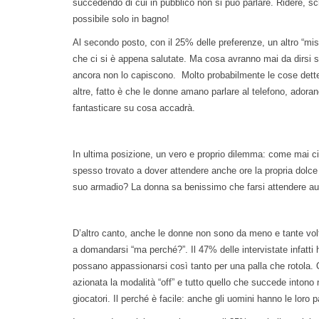
succedendo di cui in pubblico non si può parlare. Ridere, 
possibile solo in bagno!
Al secondo posto, con il 25% delle preferenze, un altro “mi
che ci si è appena salutate. Ma cosa avranno mai da dirsi s
ancora non lo capiscono. Molto probabilmente le cose dette
altre, fatto è che le donne amano parlare al telefono, ado
fantasticare su cosa accadrà.
In ultima posizione, un vero e proprio dilemma: come mai ci 
spesso trovato a dover attendere anche ore la propria dolce
suo armadio? La donna sa benissimo che farsi attendere au
D’altro canto, anche le donne non sono da meno e tante vol
a domandarsi “ma perché?”. Il 47% delle intervistate infatti
possano appassionarsi così tanto per una palla che rotola. 
azionata la modalità “off” e tutto quello che succede intono 
giocatori. Il perché è facile: anche gli uomini hanno le loro