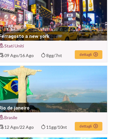
Ferragosto a new york
Stati Uniti
dettagli
09 Ago
/
16 Ago
8gg/7nt
Rio de janeiro
Brasile
dettagli
12 Ago
/
22 Ago
11gg/10nt