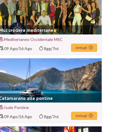
Msc crociera mediterranea
Mediterraneo Occidentale MSC
dettagli
09 Ago
/
16 Ago
8gg/7nt
Catamarano alle pontine
Isole Pontine
dettagli
09 Ago
/
16 Ago
8gg/7nt