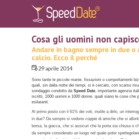
Cosa gli uomini non capisc
Andare in bagno sempre in due o a
calcio. Ecco il perché
29 aprile 2014
Sono tante le piccole manie, fissazioni o comportamenti biz
quali, sin dalla notte dei tempi, si è cercato, con scarso ri
sondaggio condotto da
Speed Date
, importante agenzia ita
iscritti, 1000 uomini e 1000 donne, quali siano le cose che p
esilaranti.
Al primo posto con il 61% dei voti, inutile a dirlo, un inter
in due? Da sempre si vedono coppie di amiche che si allonta
borsa, la giacca, che si assicuri che la porta sia chiusa o che
da sempre considerato un luogo nel quale poter spettegolare