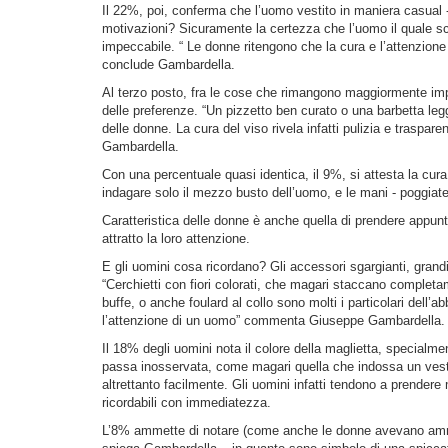
Il 22%, poi, conferma che l’uomo vestito in maniera casual - 
motivazioni? Sicuramente la certezza che l’uomo il quale sc
impeccabile. “ Le donne ritengono che la cura e l’attenzione
conclude Gambardella.
Al terzo posto, fra le cose che rimangono maggiormente impr
delle preferenze. “Un pizzetto ben curato o una barbetta le
delle donne. La cura del viso rivela infatti pulizia e traspare
Gambardella.
Con una percentuale quasi identica, il 9%, si attesta la cura
indagare solo il mezzo busto dell’uomo, e le mani - poggiate 
Caratteristica delle donne è anche quella di prendere appunti
attratto la loro attenzione.
E gli uomini cosa ricordano? Gli accessori sgargianti, grandi
“Cerchietti con fiori colorati, che magari staccano completame
buffe, o anche foulard al collo sono molti i particolari dell
l’attenzione di un uomo” commenta Giuseppe Gambardella.
Il 18% degli uomini nota il colore della maglietta, special
passa inosservata, come magari quella che indossa un vestitino
altrettanto facilmente. Gli uomini infatti tendono a prendere 
ricordabili con immediatezza.
L’8% ammette di notare (come anche le donne avevano ammes