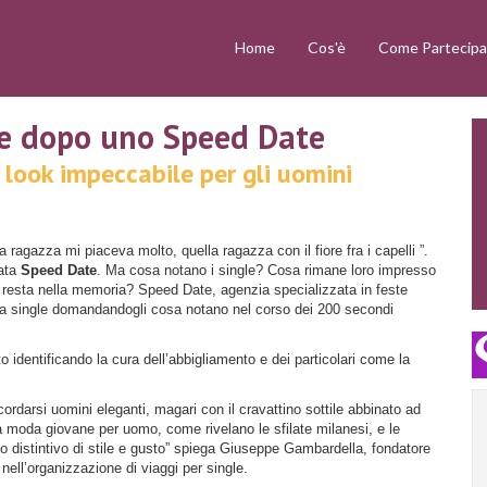
Home
Cos'è
Come Partecipa
re dopo uno Speed Date
 look impeccabile per gli uomini
agazza mi piaceva molto, quella ragazza con il fiore fra i capelli ”.
rata
Speed Date
. Ma cosa notano i single? Cosa rimane loro impresso
a resta nella memoria? Speed Date, agenzia specializzata in feste
ila single domandandogli cosa notano nel corso dei 200 secondi
o identificando la cura dell’abbigliamento e dei particolari come la
icordarsi uomini eleganti, magari con il cravattino sottile abbinato ad
lla moda giovane per uomo, come rivelano le sfilate milanesi, e le
lo distintivo di stile e gusto” spiega Giuseppe Gambardella, fondatore
nell’organizzazione di viaggi per single.