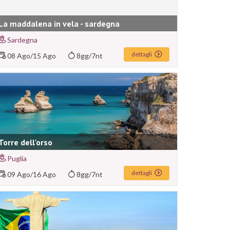
La maddalena in vela - sardegna
Sardegna
dettagli
08 Ago
/
15 Ago
8gg/7nt
Torre dell'orso
Puglia
dettagli
09 Ago
/
16 Ago
8gg/7nt