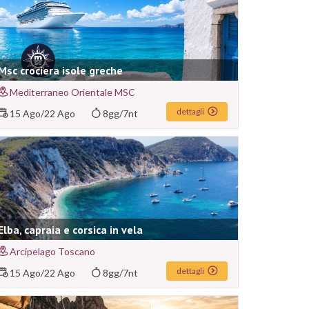
Msc crociera isole greche
Mediterraneo Orientale MSC
dettagli
15 Ago
/
22 Ago
8gg/7nt
Elba, capraia e corsica in vela
Arcipelago Toscano
dettagli
15 Ago
/
22 Ago
8gg/7nt