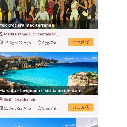
Msc crociera mediterranea
Mediterraneo Occidentale MSC
dettagli
15 Ago
/
22 Ago
8gg/7nt
Marsala - favignana e sicilia occidentale
Sicilia Occidentale
dettagli
15 Ago
/
22 Ago
8gg/7nt