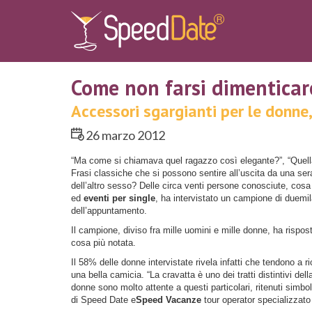
Come non farsi dimentica
Accessori sgargianti per le donne,
26 marzo 2012
“Ma come si chiamava quel ragazzo così elegante?”, “Quella r
Frasi classiche che si possono sentire all’uscita da una se
dell’altro sesso? Delle circa venti persone conosciute, cos
ed
eventi per single
, ha intervistato un campione di duem
dell’appuntamento.
Il campione, diviso fra mille uomini e mille donne, ha rispost
cosa più notata.
Il 58% delle donne intervistate rivela infatti che tendono a r
una bella camicia. “La cravatta è uno dei tratti distintivi de
donne sono molto attente a questi particolari, ritenuti simbo
di Speed Date e
Speed Vacanze
tour operator specializzato 