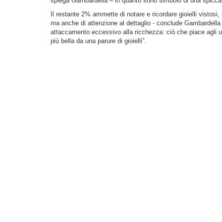
spiega Gambardella – in quanto sono simbolo di una spiccata
Il restante 2% ammette di notare e ricordare gioielli vistosi, m
ma anche di attenzione al dettaglio - conclude Gambardell
attaccamento eccessivo alla ricchezza: ciò che piace agli 
più bella da una parure di gioielli”.