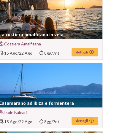
La costiera amalfitana in vela
Costiera Amalfitana
dettagli
15 Ago
/
22 Ago
8gg/7nt
Catamarano ad ibiza e formentera
Isole Baleari
dettagli
15 Ago
/
22 Ago
8gg/7nt