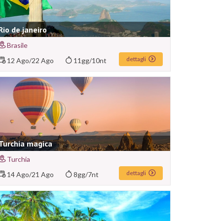
Rio de janeiro
Brasile
dettagli
12 Ago
/
22 Ago
11gg/10nt
Turchia magica
Turchia
dettagli
14 Ago
/
21 Ago
8gg/7nt