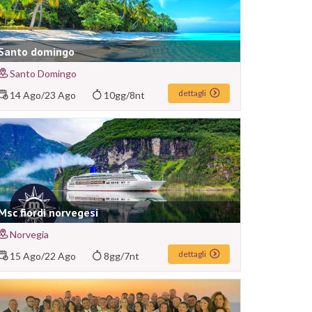
Santo domingo
Santo Domingo
dettagli
14 Ago
/
23 Ago
10gg/8nt
Msc fiordi norvegesi
Norvegia
dettagli
15 Ago
/
22 Ago
8gg/7nt