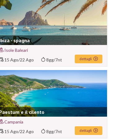
Ibiza - spagna
Isole Baleari
dettagli
15 Ago
/
22 Ago
8gg/7nt
Paestum e il cilento
Campania
dettagli
15 Ago
/
22 Ago
8gg/7nt