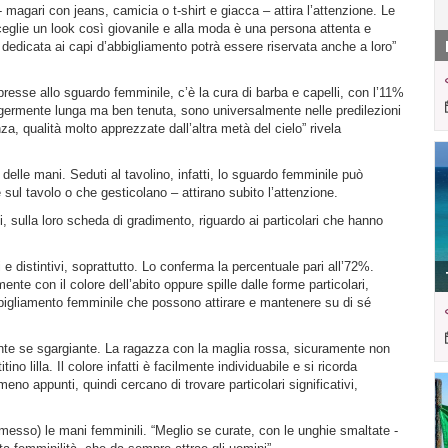
magari con jeans, camicia o t-shirt e giacca – attira l’attenzione. Le
eglie un look così giovanile e alla moda è una persona attenta e
 dedicata ai capi d’abbigliamento potrà essere riservata anche a loro”
esse allo sguardo femminile, c’è la cura di barba e capelli, con l’11%
ggermente lunga ma ben tenuta, sono universalmente nelle predilezioni
nza, qualità molto apprezzate dall’altra metà del cielo” rivela
 delle mani. Seduti al tavolino, infatti, lo sguardo femminile può
sul tavolo o che gesticolano – attirano subito l’attenzione.
, sulla loro scheda di gradimento, riguardo ai particolari che hanno
 e distintivi, soprattutto. Lo conferma la percentuale pari all’72%.
nte con il colore dell’abito oppure spille dalle forme particolari,
’abbigliamento femminile che possono attirare e mantenere su di sé
mente se sgargiante. La ragazza con la maglia rossa, sicuramente non
 lilla. Il colore infatti è facilmente individuabile e si ricorda
meno appunti, quindi cercano di trovare particolari significativi,
so) le mani femminili. “Meglio se curate, con le unghie smaltate -