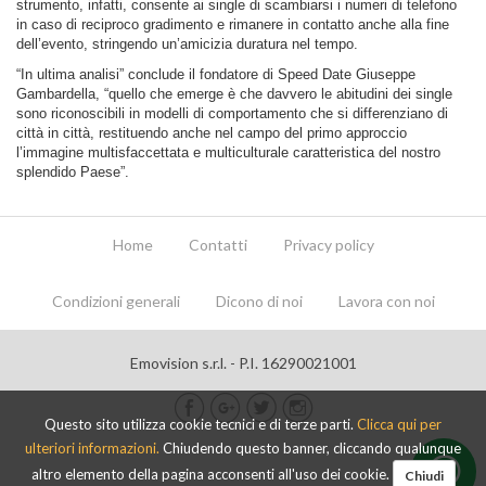
strumento, infatti, consente ai single di scambiarsi i numeri di telefono
in caso di reciproco gradimento e rimanere in contatto anche alla fine
dell’evento, stringendo un’amicizia duratura nel tempo.
“In ultima analisi” conclude il fondatore di Speed Date Giuseppe
Gambardella, “quello che emerge è che davvero le abitudini dei single
sono riconoscibili in modelli di comportamento che si differenziano di
città in città, restituendo anche nel campo del primo approccio
l’immagine multisfaccettata e multiculturale caratteristica del nostro
splendido Paese”.
Home
Contatti
Privacy policy
Condizioni generali
Dicono di noi
Lavora con noi
Emovision s.r.l. - P.I. 16290021001
Questo sito utilizza cookie tecnici e di terze parti.
Clicca qui per
ulteriori informazioni.
Chiudendo questo banner, cliccando qualunque
altro elemento della pagina acconsenti all'uso dei cookie.
Chiudi