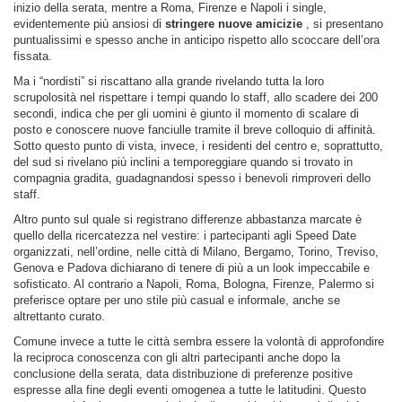
inizio della serata, mentre a Roma, Firenze e Napoli i single,
evidentemente più ansiosi di
stringere nuove amicizie
, si presentano
puntualissimi e spesso anche in anticipo rispetto allo scoccare dell’ora
fissata.
Ma i “nordisti” si riscattano alla grande rivelando tutta la loro
scrupolosità nel rispettare i tempi quando lo staff, allo scadere dei 200
secondi, indica che per gli uomini è giunto il momento di scalare di
posto e conoscere nuove fanciulle tramite il breve colloquio di affinità.
Sotto questo punto di vista, invece, i residenti del centro e, soprattutto,
del sud si rivelano più inclini a temporeggiare quando si trovato in
compagnia gradita, guadagnandosi spesso i benevoli rimproveri dello
staff.
Altro punto sul quale si registrano differenze abbastanza marcate è
quello della ricercatezza nel vestire: i partecipanti agli Speed Date
organizzati, nell’ordine, nelle città di Milano, Bergamo, Torino, Treviso,
Genova e Padova dichiarano di tenere di più a un look impeccabile e
sofisticato. Al contrario a Napoli, Roma, Bologna, Firenze, Palermo si
preferisce optare per uno stile più casual e informale, anche se
altrettanto curato.
Comune invece a tutte le città sembra essere la volontà di approfondire
la reciproca conoscenza con gli altri partecipanti anche dopo la
conclusione della serata, data distribuzione di preferenze positive
espresse alla fine degli eventi omogenea a tutte le latitudini. Questo