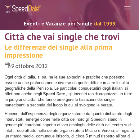
Navig
Eventi e Vacanze per Single
dal 1999
Città che vai single che trovi
Le differenze dei single alla prima
impressione
9 ottobre 2012
Ogni città d’Italia, si sa, ha le sue abitudini e pratiche che possono
essere anche profondamente diverse da quelle diffuse in altre località
geografiche della Penisola. Le particolari consuetudini degli italiani si
riflettono anche negli
Speed Date
, gli incontri rapidi organizzati in tutte
le più grandi città, che fanno emergere le fissazioni dei single
partecipanti a seconda del luogo in cui si svolgono le serate.
Ebbene, dall’esperienza degli organizzatori e da quanto dichiarato dagli
intervistati, emerge come nelle città del nord gli Speedini siano in
genere più ritardatari rispetto ai loro omologhi delle città del centro-sud:
infatti, soprattutto nelle serate organizzate a Milano e Verona, si registra
un ritardo medio, comunque irrisorio, di circa 5 minuti rispetto all’ora di