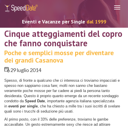
Navig
Eventi e Vacanze per Single
dal 1999
Cinque atteggiamenti del copro
che fanno conquistare
Poche e semplici mosse per diventare
dei grandi Casanova
29 luglio 2014
Spesso, di fronte a qualcuno che ci interessa ci troviamo impacciati e
spesso non sappiamo cosa fare; molti non sanno che bastano
veramente poche mosse per far cadere ai piedi la persona tanto
desiderata. Questo è proprio quanto emerge da un recente sondaggio
condotto da
Speed Date
, importante agenzia italiana specializzata
in
eventi per single
, che ha chiesto a mille tra i suoi iscritti di svelare
quali sono i trucchi di seduzione più usati.
Al primo posto, con il 33% delle preferenze, troviamo le gambe
accavallate. Un gesto estremamente sexy che riesce ad attirare