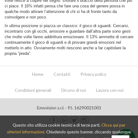
volte riesce a colpire nel segno: sfiorare il braccio della persona che più
ci piace. Il 16% infatti pensa che fare una cosa del genere possa in
qualche modo attirare l’attenzione di chi si ha di fronte tanto da
coinvolgere e non poco.
In ultima posizione si piazza un classico: il gioco di sguardi. Cercarsi,
incontrarsi con gli occhi, arrossire e guardare dall’altra parte sono gesti
che molte volte fanno addirittura emozionare. Il 13% ammette di cercare
continuamente il gioco di sguardi e di provare grandi emozioni nel
metterlo in atto. Ovviamente molti riescono anche a far capitolare la
propria “preda”.
Home
Contatti
Privacy policy
Condizioni generali
Dicono di noi
Lavora con noi
Emovision s.r.l. - P.I. 16290021001
Questo sito utilizza cookie tecnici e di terze parti.
Clicca qui per
ulteriori informazioni.
Chiudendo questo banner, cliccando qualunque