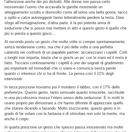
l’attenzione anche dei più distratti. Alle donne non passa certo
inosservato l’uomo che accavalla le gambe mostrando un
atteggiamento sciolto e disinvolto come all’uomo una bella gonna, tacco
a spillo e calze autoreggenti fanno letteralmente perdere la testa. Dare
sfogo all’immaginazione, d’altra parte, è la più potente arma di
seduzione che si possa mai mettere in atto e questo gesto è quello che
più si presta a questo gioco…
Al secondo posto un gesto che molte volte si compie spontaneamente,
senza rendersene conto, ma che il più delle volte è una perfetta
calamita nei confronti di un papabile partner: accarezzarsi i capelli. Corti
o lunghi non importa, basta che si giochi un po’ con le mani ed il resto è
fatto. Toccarsi continuamente i capelli è uno dei segnali di gradimento
più importanti ed immediati che ci siano e comunica senza parole
quanto ci interessi chi si ha di fronte. La pensa così il 21% degli
intervistati.
In terza posizione troviamo poi il mordersi il labbro, con il 17% delle
preferenze. Questo gesto, tanto sensuale quanto innocente, racchiude
in una piccolissima mossa l’intero senso della seduzione. E in molti lo
usano proprio per dimostrare a chi hanno difronte di apprezzare quello
che stanno dicendo o facendo. Molto stuzzicante, questo gesto è in
grado di far volare con la fantasia e di stimolare non solo la mente, ma
anche il corpo.
In quarta posizione un gesto che spesso passa inosservato ma molte