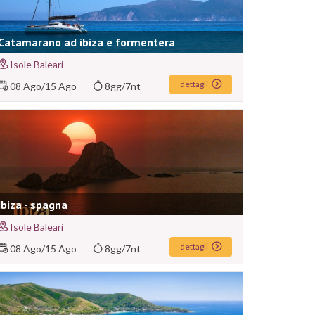
Catamarano ad ibiza e formentera
Isole Baleari
dettagli
08 Ago
/
15 Ago
8gg/7nt
Ibiza - spagna
Isole Baleari
dettagli
08 Ago
/
15 Ago
8gg/7nt