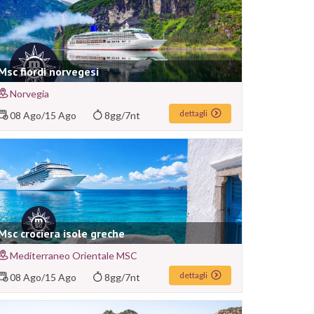
Msc fiordi norvegesi
Norvegia
dettagli
08 Ago
/
15 Ago
8gg/7nt
Msc crociera isole greche
Mediterraneo Orientale MSC
dettagli
08 Ago
/
15 Ago
8gg/7nt