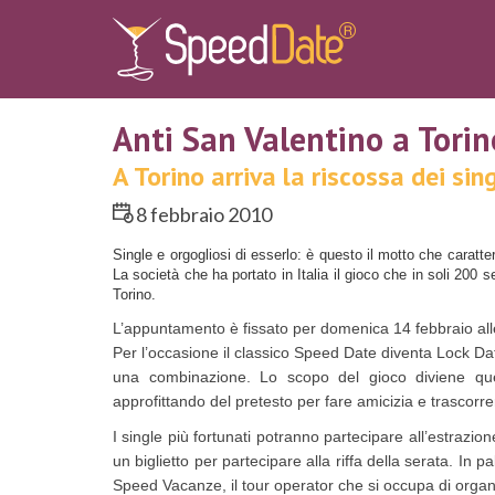
Anti San Valentino a Torin
A Torino arriva la riscossa dei sin
8 febbraio 2010
Single e orgogliosi di esserlo: è questo il motto che caratt
La società che ha portato in Italia il gioco che in soli 20
Torino.
L’appuntamento è fissato per domenica 14 febbraio alle
Per l’occasione il classico Speed Date diventa Lock Dat
una combinazione. Lo scopo del gioco diviene quell
approfittando del pretesto per fare amicizia e trascorr
I single più fortunati potranno partecipare all’estrazione
un biglietto per partecipare alla riffa della serata. I
Speed Vacanze, il tour operator che si occupa di organ