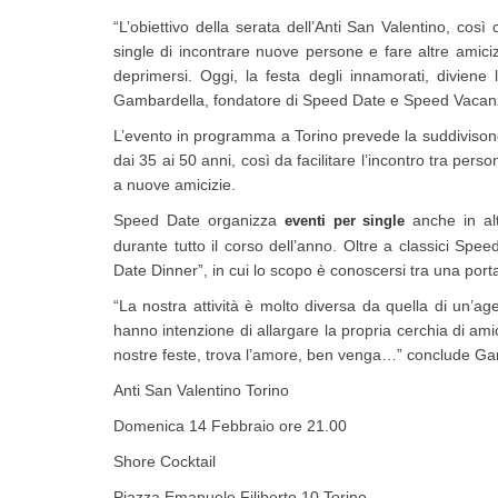
“L’obiettivo della serata dell’Anti San Valentino, così
single di incontrare nuove persone e fare altre amicizie
deprimersi. Oggi, la festa degli innamorati, diviene 
Gambardella, fondatore di Speed Date e Speed Vacan
L’evento in programma a Torino prevede la suddivisone 
dai 35 ai 50 anni, così da facilitare l’incontro tra per
a nuove amicizie.
Speed Date organizza
anche in al
eventi per single
durante tutto il corso dell’anno. Oltre a classici Sp
Date Dinner”, in cui lo scopo è conoscersi tra una portat
“La nostra attività è molto diversa da quella di un’a
hanno intenzione di allargare la propria cerchia di ami
nostre feste, trova l’amore, ben venga…” conclude Ga
Anti San Valentino Torino
Domenica 14 Febbraio ore 21.00
Shore Cocktail
Piazza Emanuele Filiberto 10 Torino