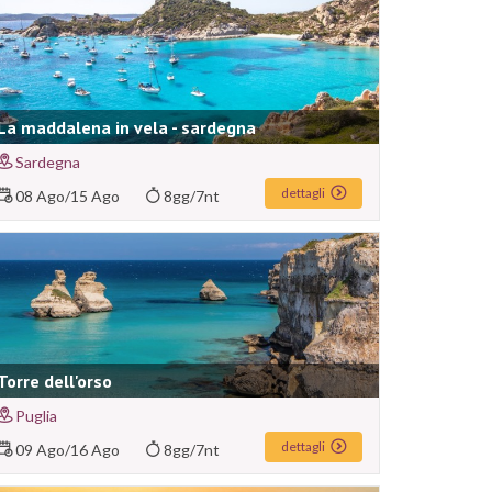
La maddalena in vela - sardegna
Sardegna
dettagli
08 Ago
/
15 Ago
8gg/7nt
Torre dell'orso
Puglia
dettagli
09 Ago
/
16 Ago
8gg/7nt