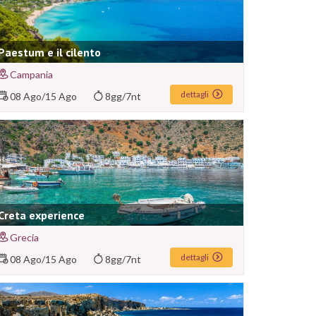
Paestum e il cilento
Campania
dettagli
08 Ago
/
15 Ago
8gg/7nt
Creta experience
Grecia
dettagli
08 Ago
/
15 Ago
8gg/7nt