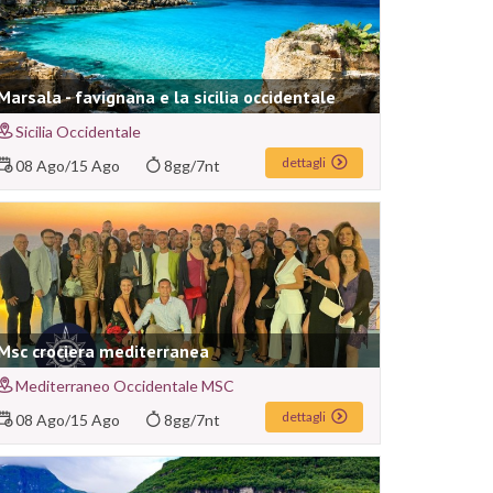
Marsala - favignana e la sicilia occidentale
Sicilia Occidentale
dettagli
08 Ago
/
15 Ago
8gg/7nt
Msc crociera mediterranea
Mediterraneo Occidentale MSC
dettagli
08 Ago
/
15 Ago
8gg/7nt