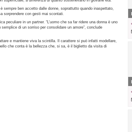
on superficiale, a differenza di quanto sostenevano in giovane età.
e è sempre ben accetto dalle donne, soprattutto quando inaspettato,
a sorprendere con gesti mai scontati.
tica peculiare in un partner. “L’uomo che sa far ridere una donna è uno
iù semplice di un sorriso per consolidare un amore”, conclude
tare e mantiene viva la scintilla. Il carattere si può infatti modellare,
llo che conta è la bellezza che, si sa, è il biglietto da visita di