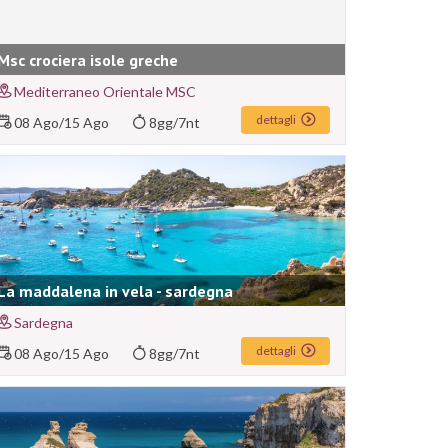
Msc crociera isole greche
Mediterraneo Orientale MSC
dettagli
08 Ago
/
15 Ago
8gg/7nt
La maddalena in vela - sardegna
Sardegna
dettagli
08 Ago
/
15 Ago
8gg/7nt