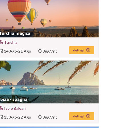
Turchia magica
Turchia
dettagli
14 Ago
/
21 Ago
8gg/7nt
Ibiza - spagna
Isole Baleari
dettagli
15 Ago
/
22 Ago
8gg/7nt