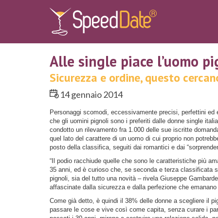
Alle single piace l’uomo p
Sicurezza e ordine, questo cercan
14 gennaio 2014
Personaggi scomodi, eccessivamente precisi, perfettini ed
che gli uomini pignoli sono i preferiti dalle donne single ital
condotto un rilevamento fra 1.000 delle sue iscritte domanda
quel lato del carattere di un uomo di cui proprio non potreb
posto della classifica, seguiti dai romantici e dai “sorprenden
“Il podio racchiude quelle che sono le caratteristiche più am
35 anni, ed è curioso che, se seconda e terza classificata so
pignoli, sia del tutto una novità – rivela Giuseppe Gambarde
affascinate dalla sicurezza e dalla perfezione che emanano 
Come già detto, è quindi il 38% delle donne a scegliere il p
passare le cose e vive così come capita, senza curare i part