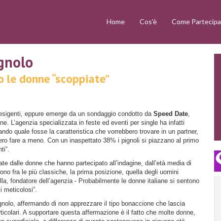
Home
Cos'è
Come Partecipa
ignolo
o le donne “scoppiate”
 esigenti, eppure emerge da un sondaggio condotto da
Speed Date
,
iane. L’agenzia specializzata in feste ed eventi per single ha infatti
ndo quale fosse la caratteristica che vorrebbero trovare in un partner,
bero fare a meno. Con un inaspettato 38% i pignoli si piazzano al primo
ti”.
ate dalle donne che hanno partecipato all’indagine, dall’età media di
no fra le più classiche, la prima posizione, quella degli uomini
lla, fondatore dell’agenzia - Probabilmente le donne italiane si sentono
i meticolosi”.
ignolo, affermando di non apprezzare il tipo bonaccione che lascia
icolari. A supportare questa affermazione è il fatto che molte donne,