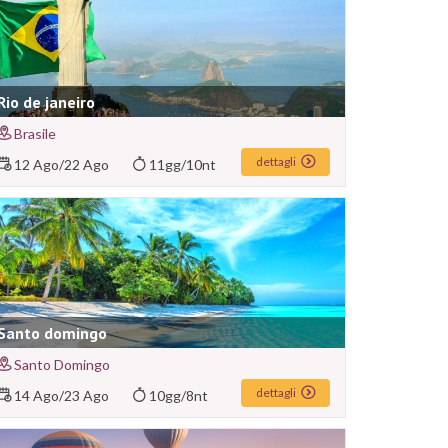
Rio de janeiro
Brasile
dettagli
12 Ago
/
22 Ago
11gg/10nt
Santo domingo
Santo Domingo
dettagli
14 Ago
/
23 Ago
10gg/8nt