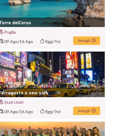
Torre dell'orso
Puglia
dettagli
09 Ago
/
16 Ago
8gg/7nt
Ferragosto a new york
Stati Uniti
dettagli
09 Ago
/
16 Ago
8gg/7nt