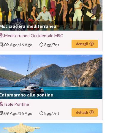
Msc crociera mediterranea
Mediterraneo Occidentale MSC
dettagli
09 Ago
/
16 Ago
8gg/7nt
Catamarano alle pontine
Isole Pontine
dettagli
09 Ago
/
16 Ago
8gg/7nt