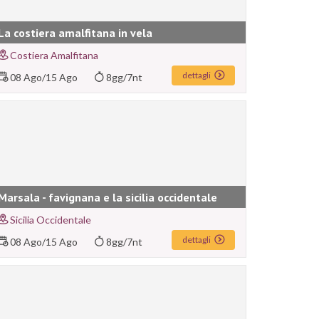
La costiera amalfitana in vela
Costiera Amalfitana
dettagli
08 Ago
/
15 Ago
8gg/7nt
Marsala - favignana e la sicilia occidentale
Sicilia Occidentale
dettagli
08 Ago
/
15 Ago
8gg/7nt