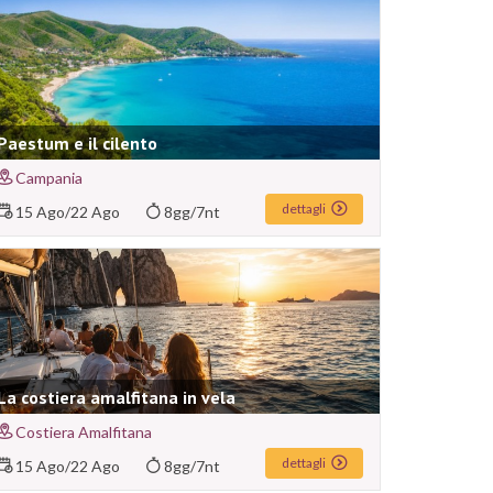
Paestum e il cilento
Campania
dettagli
15 Ago
/
22 Ago
8gg/7nt
La costiera amalfitana in vela
Costiera Amalfitana
dettagli
15 Ago
/
22 Ago
8gg/7nt