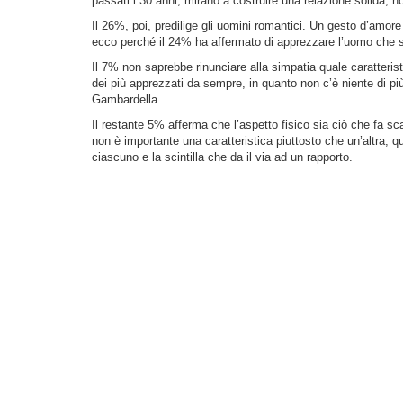
passati i 30 anni, mirano a costruire una relazione solida, n
Il 26%, poi, predilige gli uomini romantici. Un gesto d’amor
ecco perché il 24% ha affermato di apprezzare l’uomo che s
Il 7% non saprebbe rinunciare alla simpatia quale caratteris
dei più apprezzati da sempre, in quanto non c’è niente di p
Gambardella.
Il restante 5% afferma che l’aspetto fisico sia ciò che fa scat
non è importante una caratteristica piuttosto che un’altra; que
ciascuno e la scintilla che da il via ad un rapporto.