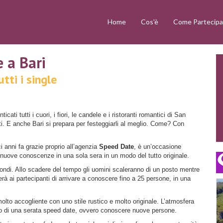
Home
Cos'è
Come Partecipa
 a Bari
ti i single
ati tutti i cuori, i fiori, le candele e i ristoranti romantici di San
ati. E anche Bari si prepara per festeggiarli al meglio. Come? Con
ci anni fa grazie proprio all’agenzia
Speed Date
, è un’occasione
 nuove conoscenze in una sola sera in un modo del tutto originale.
ndi. Allo scadere del tempo gli uomini scaleranno di un posto mentre
rà ai partecipanti di arrivare a conoscere fino a 25 persone, in una
lto accogliente con uno stile rustico e molto originale. L’atmosfera
imo di una serata speed date, ovvero conoscere nuove persone.