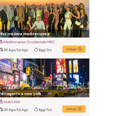
Msc crociera mediterranea
Mediterraneo Occidentale MSC
dettagli
09 Ago
/
16 Ago
8gg/7nt
Ferragosto a new york
Stati Uniti
dettagli
09 Ago
/
16 Ago
8gg/7nt