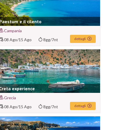
Paestum e il cilento
Campania
dettagli
08 Ago
/
15 Ago
8gg/7nt
Creta experience
Grecia
dettagli
08 Ago
/
15 Ago
8gg/7nt