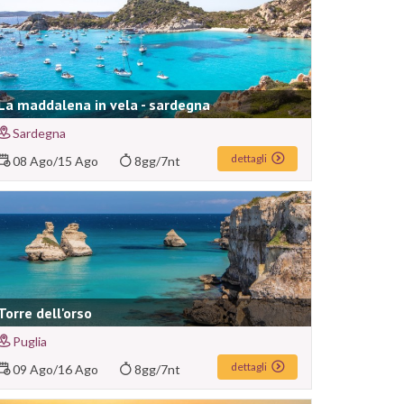
La maddalena in vela - sardegna
Sardegna
dettagli
08 Ago
/
15 Ago
8gg/7nt
Torre dell'orso
Puglia
dettagli
09 Ago
/
16 Ago
8gg/7nt