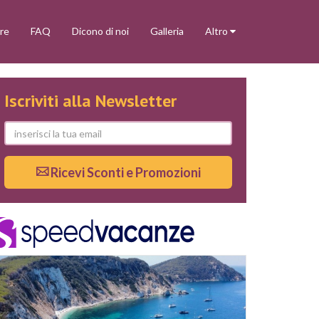
re
FAQ
Dicono di noi
Galleria
Altro
Iscriviti alla Newsletter
Ricevi Sconti e Promozioni