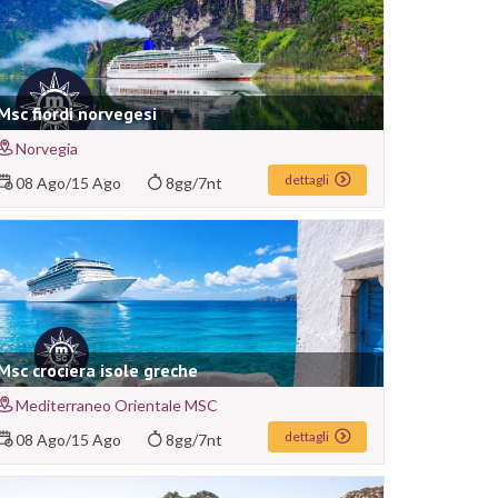
Msc fiordi norvegesi
Norvegia
dettagli
08 Ago
/
15 Ago
8gg/7nt
Msc crociera isole greche
Mediterraneo Orientale MSC
dettagli
08 Ago
/
15 Ago
8gg/7nt