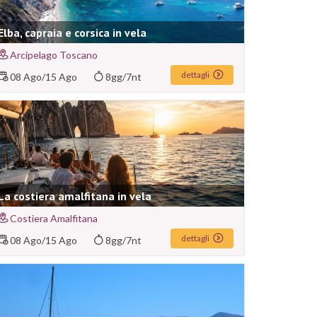
Elba, capraia e corsica in vela
Arcipelago Toscano
dettagli
08 Ago
/
15 Ago
8gg/7nt
La costiera amalfitana in vela
Costiera Amalfitana
dettagli
08 Ago
/
15 Ago
8gg/7nt