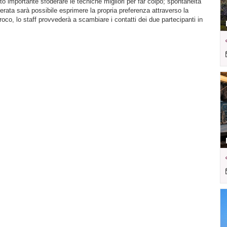
 importante sfoderare le tecniche migliori per far colpo; spontaneità
a serata sarà possibile esprimere la propria preferenza attraverso la
roco, lo staff provvederà a scambiare i contatti dei due partecipanti in