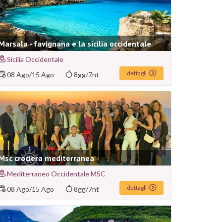
Marsala - favignana e la sicilia occidentale
Sicilia Occidentale
dettagli
08 Ago
/
15 Ago
8gg/7nt
Msc crociera mediterranea
Mediterraneo Occidentale MSC
dettagli
08 Ago
/
15 Ago
8gg/7nt