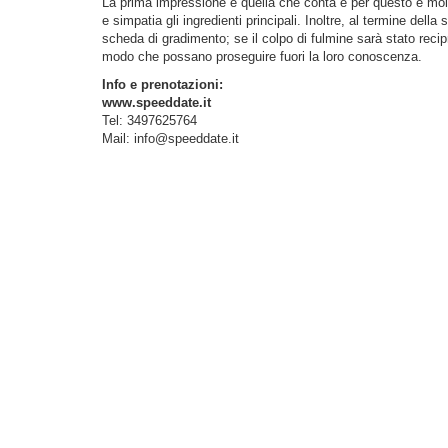
La prima impressione è quella che conta e per questo è molto
e simpatia gli ingredienti principali. Inoltre, al termine dell
scheda di gradimento; se il colpo di fulmine sarà stato recip
modo che possano proseguire fuori la loro conoscenza.
Info e prenotazioni:
www.speeddate.it
Tel: 3497625764
Mail:
info@speeddate.it