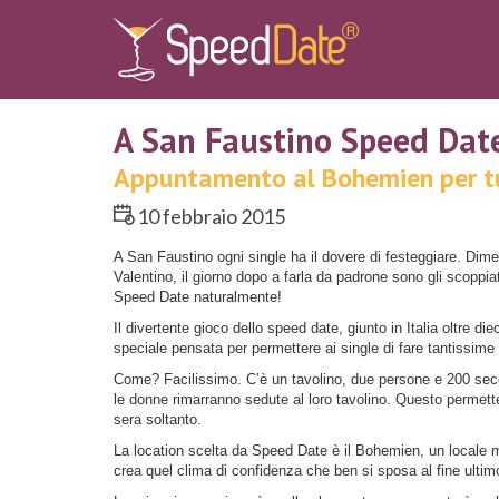
A San Faustino Speed Date
Appuntamento al Bohemien per tut
10 febbraio 2015
A San Faustino ogni single ha il dovere di festeggiare. Dimentic
Valentino, il giorno dopo a farla da padrone sono gli scoppi
Speed Date naturalmente!
Il divertente gioco dello speed date, giunto in Italia oltre die
speciale pensata per permettere ai single di fare tantissime
Come? Facilissimo. C’è un tavolino, due persone e 200 seco
le donne rimarranno sedute al loro tavolino. Questo permette
sera soltanto.
La location scelta da Speed Date è il Bohemien, un locale mo
crea quel clima di confidenza che ben si sposa al fine ult