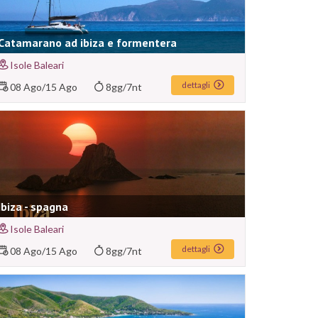
Catamarano ad ibiza e formentera
Isole Baleari
dettagli
08 Ago
/
15 Ago
8gg/7nt
Ibiza - spagna
Isole Baleari
dettagli
08 Ago
/
15 Ago
8gg/7nt