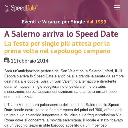
Navig
Eventi e Vacanze per Single
dal 1999
A Salerno arriva lo Speed Date
La festa per single più attesa per la
prima volta nel capoluogo campano
11 febbraio 2014
Sarà un’anticipazione perfetta del San Valentino: a Salerno, infatti, il 13
Febbraio arriva lo Speed Date e anticipa alla grande la serata da sempre
destinata alle coppie. Sarà un San Valentino alternativo e divertente
durante il quale i single sceglieranno di celebrare il loro status
d’eccezione, senza lasciarsi condizionare da una festa ormai troppo
commercializzata.
Il Teatro Vittoria sarà palcoscenico dell’esordio a Salerno dello
Speed
Date
: locale costruito nella fiorente epoca dei primi del ‘900, affaccia da
un lato sullo splendido lungomare e dall’altro sulla frequentatissima Via
Roma dove si concentra la movida salernitana. Il locale è stato ricavato
da un vecchio teatro in stile barocco abbellito da un imperioso