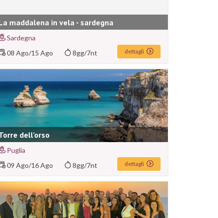
La maddalena in vela - sardegna
Sardegna
dettagli
08 Ago
/
15 Ago
8gg/7nt
Torre dell'orso
Puglia
dettagli
09 Ago
/
16 Ago
8gg/7nt