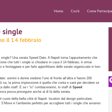
Home
Cos'è
Come Partecipa
 single
no il 14 febbraio
i single? Una serata Speed Date. A Napoli torna l’appuntamento che
ione che tutti i single si chiudano in casa il 14 febbraio, è ormai
si e festeggiare e per farlo approfittano delle serate organizzate in loro
ate: uomini e donne siedono l’uno di fronte all’altra e hanno 200
i sa, la prima impressione è quella che conta e sarà per decidere se
 dallo staff. E se i “sì” combaceranno, lo staff di
Speed
nza possa proseguire anche al di là della serata.
cuore della bella città di Napoli: location dal design particolare,
 il S’Move è l’ambiente perfetto per accogliere tutti i single che avranno