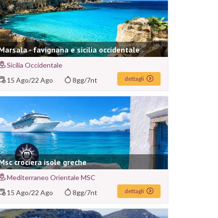
Marsala - favignana e sicilia occidentale
Sicilia Occidentale
dettagli
15 Ago
/
22 Ago
8gg/7nt
Msc crociera isole greche
Mediterraneo Orientale MSC
dettagli
15 Ago
/
22 Ago
8gg/7nt