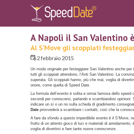
A Napoli il San Valentino è
Al S’Move gli scoppiati festeggia
2 febbraio 2015
Un modo originale per festeggiare San Valentino anche per 
tutti gli scoppiati attendono, l’Anti San Valentino. La convinz
superata. Gli scoppiati hanno, più che mai, voglia di divertir
onore, come quella di Speed Date.
La formula dell’evento è solita e ormai famosa dello speed d
secondi per conoscersi, parlando e scambiandosi opinioni. S
indicare un sì o un no sulla scheda di gradimento consegnata
Date
provvederà a scambiare i contatti, così che la conosce
A fare da sfondo a questo imperdibile evento è il S’Move, nel 
frutto di un attento gioco di luci e materiali di arredamento,
voglia di divertirsi e fare tante nuove conoscenze.