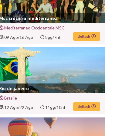
Msc crociera mediterranea
Mediterraneo Occidentale MSC
dettagli
09 Ago
/
16 Ago
8gg/7nt
Rio de janeiro
Brasile
dettagli
12 Ago
/
22 Ago
11gg/10nt