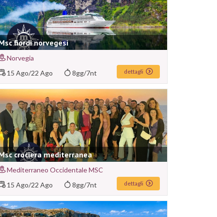
Msc fiordi norvegesi
Norvegia
dettagli
15 Ago
/
22 Ago
8gg/7nt
Msc crociera mediterranea
Mediterraneo Occidentale MSC
dettagli
15 Ago
/
22 Ago
8gg/7nt