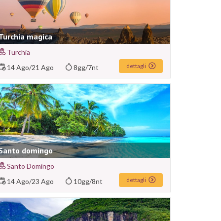
Turchia magica
Turchia
dettagli
14 Ago
/
21 Ago
8gg/7nt
Santo domingo
Santo Domingo
dettagli
14 Ago
/
23 Ago
10gg/8nt