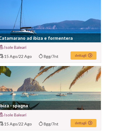
Catamarano ad ibiza e formentera
Isole Baleari
dettagli
15 Ago
/
22 Ago
8gg/7nt
Ibiza - spagna
Isole Baleari
dettagli
15 Ago
/
22 Ago
8gg/7nt