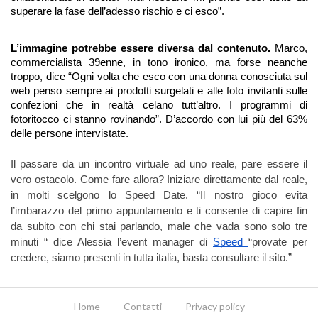
superare la fase dell’adesso rischio e ci esco”.
L’immagine potrebbe essere diversa dal contenuto. 
Marco, 
commercialista 39enne, in tono ironico, ma forse neanche 
troppo, dice “Ogni volta che esco con una donna conosciuta sul 
web penso sempre ai prodotti surgelati e alle foto invitanti sulle 
confezioni che in realtà celano tutt’altro. I programmi di 
fotoritocco ci stanno rovinando”. D’accordo con lui più del 63% 
delle persone intervistate. 
Il passare da un incontro virtuale ad uno reale, pare essere il 
vero ostacolo. Come fare allora? Iniziare direttamente dal reale, 
in molti scelgono lo Speed Date. “Il nostro gioco evita 
l’imbarazzo del primo appuntamento e ti consente di capire fin 
da subito con chi stai parlando, male che vada sono solo tre 
minuti “ dice Alessia l’event manager di 
Speed 
“provate per 
credere, siamo presenti in tutta italia, basta consultare il sito.” 
Home
Contatti
Privacy policy