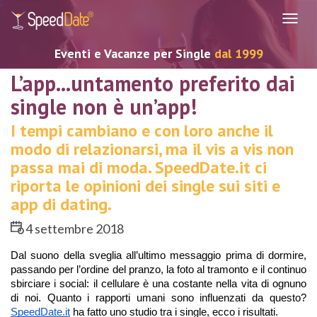
Navig
Eventi e Vacanze per Single
dal 1999
L’app...untamento preferito dai
single non è un’app!
I tempi cambiano e con loro anche il
modo di relazionarsi, ma il vis a vis non
passa mai di moda. SpeedDate.it ci
riporta le opinioni dei single sui siti e
app di dating.
4 settembre 2018
Dal suono della sveglia all’ultimo messaggio prima di dormire, 
passando per l’ordine del pranzo, la foto al tramonto e il continuo 
sbirciare i social: il cellulare è una costante nella vita di ognuno 
di noi. Quanto i rapporti umani sono influenzati da questo? 
SpeedDate.it
 ha fatto uno studio tra i single, ecco i risultati. 