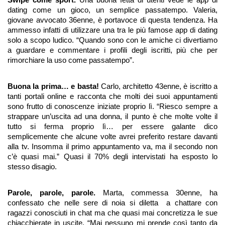
Swipe come sport.
 Una buona fetta di utenti vede le app di 
dating come un gioco, un semplice passatempo. Valeria, 
giovane avvocato 36enne, è portavoce di questa tendenza. Ha 
ammesso infatti di utilizzare una tra le più famose app di dating 
solo a scopo ludico. “Quando sono con le amiche ci divertiamo 
a guardare e commentare i profili degli iscritti, più che per 
rimorchiare la uso come passatempo”.
Buona la prima… e basta! 
Carlo, architetto 43enne, è iscritto a 
tanti portali online e racconta che molti dei suoi appuntamenti 
sono frutto di conoscenze iniziate proprio lì. “Riesco sempre a 
strappare un’uscita ad una donna, il punto è che molte volte il 
tutto si ferma proprio lì… per essere galante dico 
semplicemente che alcune volte avrei preferito restare davanti 
alla tv. Insomma il primo appuntamento va, ma il secondo non 
c’è quasi mai.” Quasi il 70% degli intervistati ha esposto lo 
stesso disagio. 
Parole, parole, parole. 
Marta, commessa 30enne, ha 
confessato che nelle sere di noia si diletta  a chattare con 
ragazzi conosciuti in chat ma che quasi mai concretizza le sue 
chiacchierate in uscite. “Mai nessuno mi prende così tanto da 