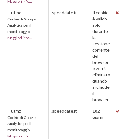
Maggiori info...
__utmc
.speeddate.it
Il cookie
è valido
Cookie di Google
solo
Analytics per il
durante
monitoraggio
la
Maggiori info...
sessione
corrente
del
browser
e verrà
eliminato
quando
si chiude
il
browser
__utmz
.speeddate.it
182
giorni
Cookie di Google
Analytics per il
monitoraggio
Maggiori info...