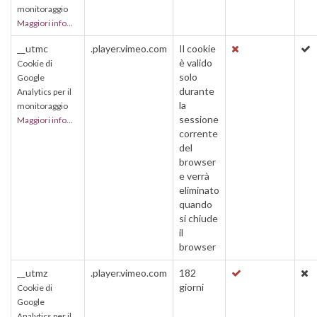
monitoraggio
Maggiori info...
__utmc
.player.vimeo.com
Il cookie
è valido
Cookie di
solo
Google
durante
Analytics per il
la
monitoraggio
sessione
Maggiori info...
corrente
del
browser
e verrà
eliminato
quando
si chiude
il
browser
__utmz
.player.vimeo.com
182
giorni
Cookie di
Google
Analytics per il