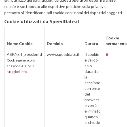
siti. L'utilizzo dei dati raccolti da questi operatori esterni tramite
cookie è sottoposto alle rispettive politiche sulla privacy e
pertanto si identificano tali cookie con i nomi dei rispettivi soggetti.
Cookie utilizzati da SpeedDate.it
Cookie
Nome Cookie
Dominio
Durata
permanent
ASP.NET_SessionId
www.speeddate.it
Il cookie
è valido
Cookie generico di
solo
sessione ASP.NET
durante
Maggiori info...
la
sessione
corrente
del
browser
e verrà
eliminato
quando
si chiude