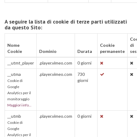
A seguire la lista di cookie di terze parti utilizzati
da questo Sito:
Co
Nome
Cookie
di
Cookie
Dominio
Durata
permanente
ses
__utmt_player
.player.vimeo.com
0 giorni
__utma
.player.vimeo.com
730
giorni
Cookie di
Google
Analytics per il
monitoraggio
Maggiori info...
__utmb
.player.vimeo.com
0 giorni
Cookie di
Google
Analytics per il