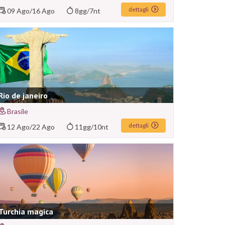
dettagli
09 Ago
/
16 Ago
8gg/7nt
Rio de janeiro
Brasile
dettagli
12 Ago
/
22 Ago
11gg/10nt
Turchia magica