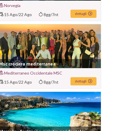
Norvegia
dettagli
15 Ago
/
22 Ago
8gg/7nt
Msc crociera mediterranea
Mediterraneo Occidentale MSC
dettagli
15 Ago
/
22 Ago
8gg/7nt