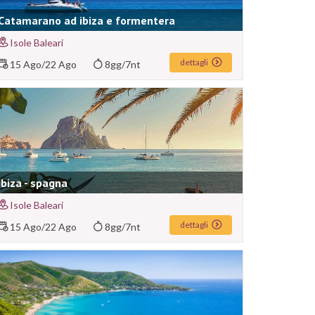
Catamarano ad ibiza e formentera
Isole Baleari
dettagli
15 Ago
/
22 Ago
8gg/7nt
Ibiza - spagna
Isole Baleari
dettagli
15 Ago
/
22 Ago
8gg/7nt