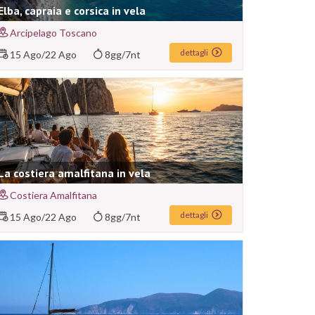
Elba, capraia e corsica in vela
Arcipelago Toscano
dettagli
15 Ago
/
22 Ago
8gg/7nt
La costiera amalfitana in vela
Costiera Amalfitana
dettagli
15 Ago
/
22 Ago
8gg/7nt