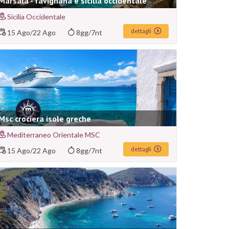
Marsala - favignana e sicilia occidentale
Sicilia Occidentale
dettagli
15 Ago
/
22 Ago
8gg/7nt
Msc crociera isole greche
Mediterraneo Orientale MSC
dettagli
15 Ago
/
22 Ago
8gg/7nt