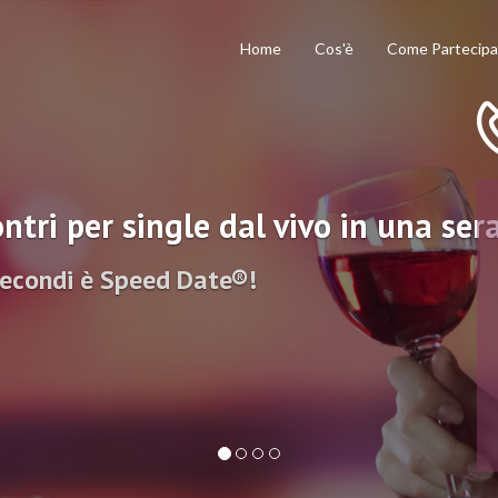
Home
Cos'è
Come Partecipa
ntri per single dal vivo in una ser
secondi è Speed Date®!