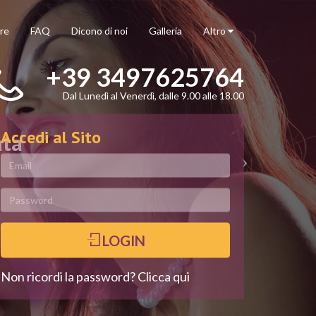
re
FAQ
Dicono di noi
Galleria
Altro
+39 3497625764
Dal Lunedì al Venerdì, dalle 9.00 alle 18.00
Accedi al Sito
ata
LOGIN
Non ricordi la password? Clicca qui