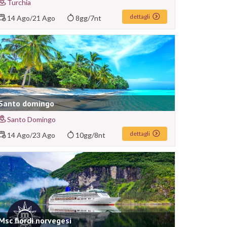
Turchia
dettagli
14 Ago
/
21 Ago
8gg/7nt
Santo domingo
Santo Domingo
dettagli
14 Ago
/
23 Ago
10gg/8nt
Msc fiordi norvegesi