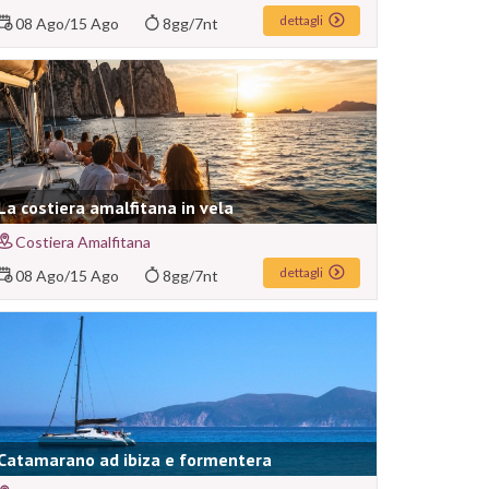
dettagli
08 Ago
/
15 Ago
8gg/7nt
La costiera amalfitana in vela
Costiera Amalfitana
dettagli
08 Ago
/
15 Ago
8gg/7nt
Catamarano ad ibiza e formentera