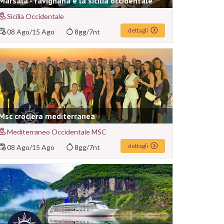
Marsala - favignana e la sicilia occidentale
Sicilia Occidentale
dettagli
08 Ago
/
15 Ago
8gg/7nt
Msc crociera mediterranea
Mediterraneo Occidentale MSC
dettagli
08 Ago
/
15 Ago
8gg/7nt