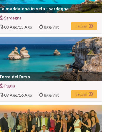
La maddalena in vela - sardegna
Sardegna
dettagli
08 Ago
/
15 Ago
8gg/7nt
Torre dell'orso
Puglia
dettagli
09 Ago
/
16 Ago
8gg/7nt