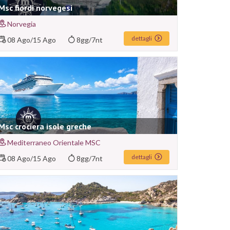
Msc fiordi norvegesi
Norvegia
dettagli
08 Ago
/
15 Ago
8gg/7nt
Msc crociera isole greche
Mediterraneo Orientale MSC
dettagli
08 Ago
/
15 Ago
8gg/7nt