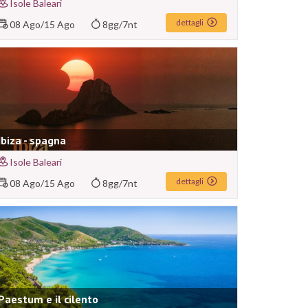
Isole Baleari
dettagli
08 Ago
/
15 Ago
8gg/7nt
Ibiza - spagna
Isole Baleari
dettagli
08 Ago
/
15 Ago
8gg/7nt
Paestum e il cilento