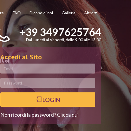
re
FAQ
Dicono di noi
Galleria
Altro
+39 3497625764
Dal Lunedì al Venerdì, dalle 9.00 alle 18.00
Accedi al Sito
ata
LOGIN
Non ricordi la password? Clicca qui