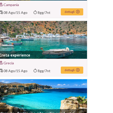
Campania
dettagli
08 Ago
/
15 Ago
8gg/7nt
Creta experience
Grecia
dettagli
08 Ago
/
15 Ago
8gg/7nt