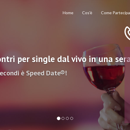
Home
Cos'è
Come Partecipa
ntri per single dal vivo in una ser
secondi è Speed Date®!