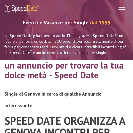
Navig
Eventi e Vacanze per Single
dal 1999
®
Lo
Speed Dating
ha travolto anche l'Italia grazie a
Speed Date
: un
locale alla moda, un cocktail, 200 secondi per scoprirsi... niente di più
facile per conoscere tanti nuovi amici e vivere incredibili incontri single!
®
Lo Speed Date
è anche cene, crociere e vacanze per single.
un annuncio per trovare la tua
dolce metà - Speed Date
Single di Genova in cerca di qualche Annuncio
interessante
SPEED DATE ORGANIZZA A
GENOVA INCONTRI PER