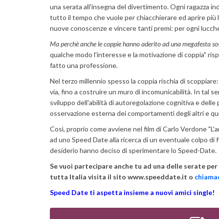
una serata all'insegna del divertimento. Ogni ragazza i
tutto il tempo che vuole per chiacchierare ed aprire più l
nuove conoscenze e vincere tanti premi: per ogni lucche
Ma perchè anche le coppie hanno aderito ad una megafesta sost
qualche modo l'interesse e la motivazione di coppia" ri
fatto una professione.
Nel terzo millennio spesso la coppia rischia di scoppiare:
via, fino a costruire un muro di incomunicabilità. In tal 
sviluppo dell'abilità di autoregolazione cognitiva e del
osservazione esterna dei comportamenti degli altri e quin
Così, proprio come avviene nel film di Carlo Verdone "L'
ad uno Speed Date alla ricerca di un eventuale colpo di 
desiderio hanno deciso di sperimentare lo Speed-Date.
Se vuoi partecipare anche tu ad una delle serate pe
tutta Italia visita il sito www.speeddate.it o
chiamac
Speed Date ti aspetta insieme a nuovi amici single!