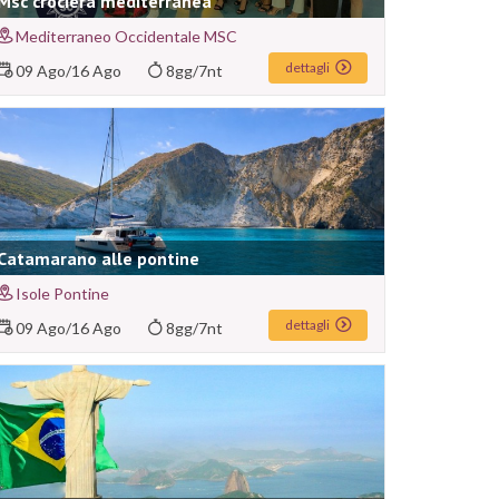
Msc crociera mediterranea
Mediterraneo Occidentale MSC
dettagli
09 Ago
/
16 Ago
8gg/7nt
Catamarano alle pontine
Isole Pontine
dettagli
09 Ago
/
16 Ago
8gg/7nt