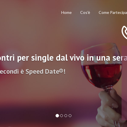
Home
Cos'è
Come Partecipa
ntri per single dal vivo in una ser
secondi è Speed Date®!