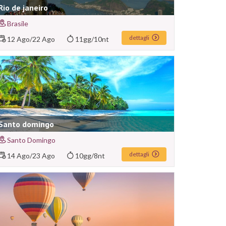
Rio de janeiro
Brasile
dettagli
12 Ago
/
22 Ago
11gg/10nt
Santo domingo
Santo Domingo
dettagli
14 Ago
/
23 Ago
10gg/8nt