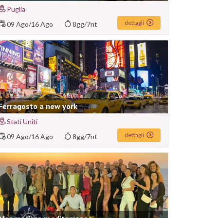
Puglia
dettagli
09 Ago
/
16 Ago
8gg/7nt
Ferragosto a new york
Stati Uniti
dettagli
09 Ago
/
16 Ago
8gg/7nt