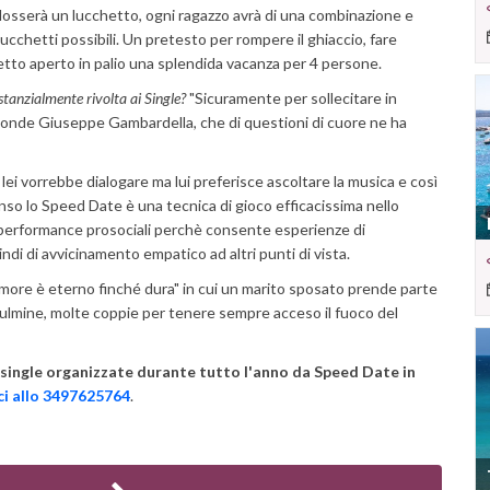
ndosserà un lucchetto, ogni ragazzo avrà di una combinazione e
ucchetti possibili. Un pretesto per rompere il ghiaccio, fare
tto aperto in palio una splendida vacanza per 4 persone.
anzialmente rivolta ai Single?
"Sicuramente per sollecitare in
sponde Giuseppe Gambardella, che di questioni di cuore ne ha
 lei vorrebbe dialogare ma lui preferisce ascoltare la musica e così
senso lo Speed Date è una tecnica di gioco efficacissima nello
le performance prosociali perchè consente esperienze di
di di avvicinamento empatico ad altri punti di vista.
amore è eterno finché dura" in cui un marito sposato prende parte
fulmine, molte coppie per tenere sempre acceso il fuoco del
r single organizzate durante tutto l'anno da Speed Date in
i allo 3497625764
.