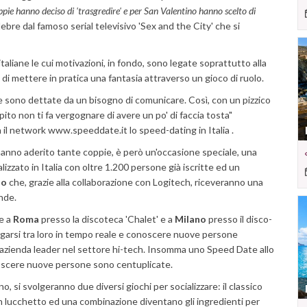
pie hanno deciso di 'trasgredire' e per San Valentino hanno scelto di
elebre dal famoso serial televisivo 'Sex and the City' che si
aliane le cui motivazioni, in fondo, sono legate soprattutto alla
 di mettere in pratica una fantasia attraverso un gioco di ruolo.
 sono dettate da un bisogno di comunicare. Così, con un pizzico
ito non ti fa vergognare di avere un po' di faccia tosta"
il network www.speeddate.it lo speed-dating in Italia .
 hanno aderito tante coppie, è però un'occasione speciale, una
izzato in Italia con oltre 1.200 persone già iscritte ed un
no
che, grazie alla collaborazione con Logitech, riceveranno una
nde.
e a
Roma
presso la discoteca 'Chalet' e a
Milano
presso il disco-
legarsi tra loro in tempo reale e conoscere nuove persone
 azienda leader nel settore hi-tech. Insomma uno Speed Date allo
onoscere nuove persone sono centuplicate.
o, si svolgeranno due diversi giochi per socializzare: il classico
n lucchetto ed una combinazione diventano gli ingredienti per