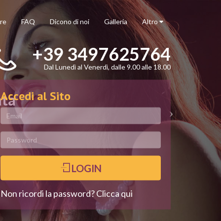
re
FAQ
Dicono di noi
Galleria
Altro
+39 3497625764
Dal Lunedì al Venerdì, dalle 9.00 alle 18.00
Accedi al Sito
ata
LOGIN
Non ricordi la password? Clicca qui