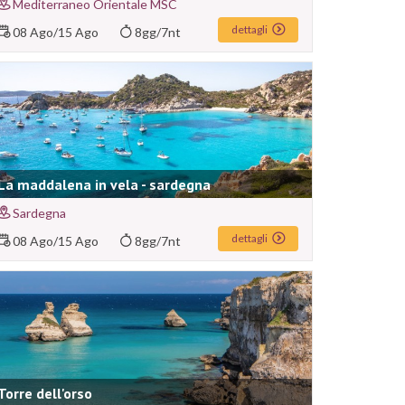
Mediterraneo Orientale MSC
dettagli
08 Ago
/
15 Ago
8gg/7nt
La maddalena in vela - sardegna
Sardegna
dettagli
08 Ago
/
15 Ago
8gg/7nt
Torre dell'orso