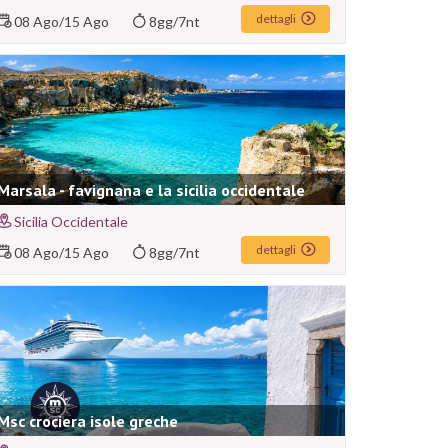
dettagli
08 Ago
/
15 Ago
8gg/7nt
Marsala - favignana e la sicilia occidentale
Sicilia Occidentale
dettagli
08 Ago
/
15 Ago
8gg/7nt
Msc crociera isole greche