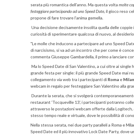
serata più romantica dell'anno. Ma questa volta
molte cop
festeggiare partecipando ad uno Speed Date
, il gioco reso c
propone di fare trovare l'anima gemella.
Una decisione decisamente insolita quella delle coppie it
curiosità di sperimentare qualcosa di nuovo, al desiderio
"Le molle che inducono a partecipare ad uno Speed Date
di narcisismo, si va ad un incontro che per come è concep
commenta Giuseppe Gambardella, il primo a lanciare con 
Ma lo Speed Date di San Valentino, a cui oltre ai single
grande festa per single: il più grande Speed Date mai real
collegamento via web tra i partecipanti di
Roma
e
Mila
webcam in regalo per festeggiare San Valentino alla gra
Durante la serata, che si svolgerà contemporaneament
restaurant 'Tocqueville 13', i partecipanti potranno col
attraverso le postazioni webcam offerte dalla Logitech,
stesso tempo reale e virtuale, dove le possibilità di c
Nella stessa serata, nei due party paralleli a Roma e Milan
Speed Date ed il più innovativo Lock Date Party, dove u