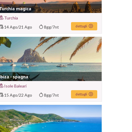
Turchia magica
Turchia
dettagli
14 Ago
/
21 Ago
8gg/7nt
Ibiza - spagna
Isole Baleari
dettagli
15 Ago
/
22 Ago
8gg/7nt