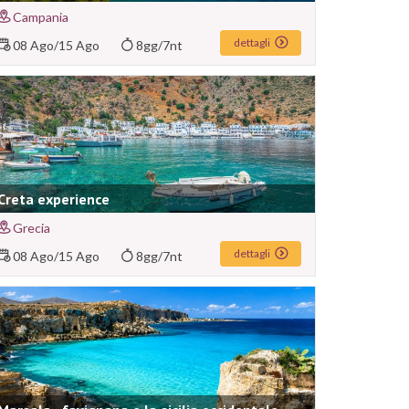
Campania
dettagli
08 Ago
/
15 Ago
8gg/7nt
Creta experience
Grecia
dettagli
08 Ago
/
15 Ago
8gg/7nt