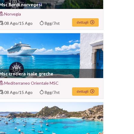
Msc fiordi norvegesi
Norvegia
dettagli
08 Ago
/
15 Ago
8gg/7nt
Msc crociera isole greche
Mediterraneo Orientale MSC
dettagli
08 Ago
/
15 Ago
8gg/7nt