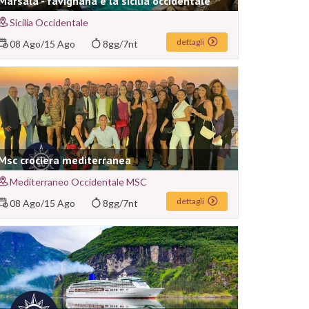
Marsala - favignana e la sicilia occidentale
Sicilia Occidentale
dettagli
08 Ago
/
15 Ago
8gg/7nt
Msc crociera mediterranea
Mediterraneo Occidentale MSC
dettagli
08 Ago
/
15 Ago
8gg/7nt