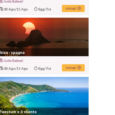
Isole Baleari
dettagli
08 Ago
/
15 Ago
8gg/7nt
Ibiza - spagna
Isole Baleari
dettagli
08 Ago
/
15 Ago
8gg/7nt
Paestum e il cilento