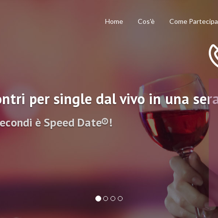
Home
Cos'è
Come Partecipa
ntri per single dal vivo in una ser
secondi è Speed Date®!