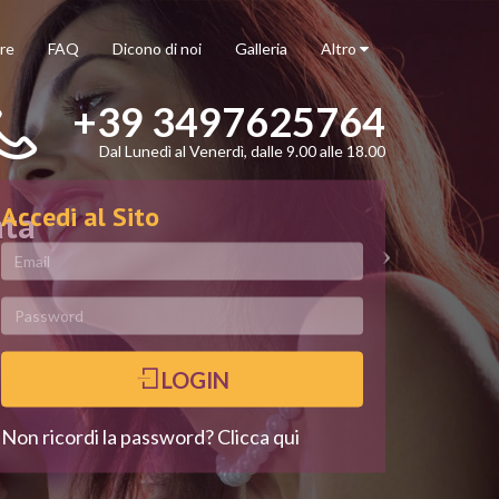
re
FAQ
Dicono di noi
Galleria
Altro
+39 3497625764
Dal Lunedì al Venerdì, dalle 9.00 alle 18.00
Accedi al Sito
ata
LOGIN
Non ricordi la password? Clicca qui