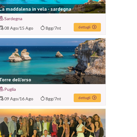
La maddalena in vela - sardegna
Sardegna
dettagli
08 Ago
/
15 Ago
8gg/7nt
Torre dell'orso
Puglia
dettagli
09 Ago
/
16 Ago
8gg/7nt