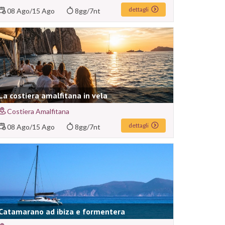
dettagli
08 Ago
/
15 Ago
8gg/7nt
La costiera amalfitana in vela
Costiera Amalfitana
dettagli
08 Ago
/
15 Ago
8gg/7nt
Catamarano ad ibiza e formentera