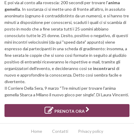
E poi via al conto alla rovescia: 200 secondi per trovare l'
anima
gemella
. In sostanza ci si mette uno di fronte all'altro, in assoluto
anonimato (ognuno è contraddistinto da un numero), e si hanno tre
minuti a disposizione per conoscersi, scaduti i quali ci si scambia di
posto in modo che a fine serata tutti i 25 uomini abbiano
conosciuto tutte le 25 donne. L'esito, positivo o negativo, di questi
mini incontri velocissimi (da qui "speed date" appunto) viene
espresso dai partecipanti in una scheda di gradimento: insomma, a
fine serata le coppie che si sono così formate in seguito al giudizio
positivo di entrambi riceveranno le rispettive e-mail, tramite gli
organizzatori dell'evento, e decideranno così se
incontrarsi
di
nuovo e approfondire la conoscenza. Detto così sembra facile e
divertente.
Il Corriere Della Sera, 9 marzo "Tre minuti per trovare l'anima
gemella Sbarca a Milano il nuovo gioco per single". Di Laura Vincenti.
PRENOTA ORA
Home
Contatti
Privacy policy