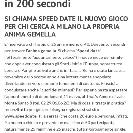
in 200 secondi
SI CHIAMA SPEED DATE IL NUOVO GIOCO
PER CHI CERCA A MILANO LA PROPRIA
ANIMA GEMELLA
E' riservato a chi ha più di 25 anni e meno di 40. Duecento secondi
per trovare l'
anima gemella
. Si chiama "
Speed date
"
(letteralmente "appuntamento veloce") il nuovo gioco per
single
che dopo aver conquistato gli Stati Uniti e l"Europa, soprattutto
Londra e Parigi, è arrivato anche in Italia: a Roma è stato lanciato a
novembre dello scorso anno e ha letteralmente spopolato
diventando un vero e proprio fenomeno di costume. Riuscirà a
conquistare anche i cuori dei milanesi? Per saperlo basta aspettare
l'appuntamento di dopodomani, 11 marzo, al That's Amore di viale
Monte Santo 8 (tel. 02.29.06.06.26). Ma di cosa si tratta in pratica?
Innanzitutto per giocare bisogna registrarsi sul sito
www.speeddate.it
: la serata (che costa 20 euro a persona), infatti,
è a numero chiuso e prevede un massimo di 50 partecipanti,
naturalmente 25 femmine e 25 maschi, tutti rigorosamente single.