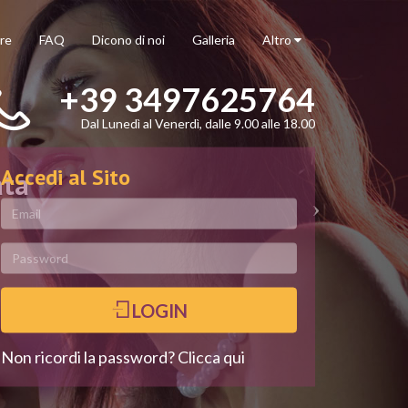
re
FAQ
Dicono di noi
Galleria
Altro
+39 3497625764
Dal Lunedì al Venerdì, dalle 9.00 alle 18.00
Accedi al Sito
ata
LOGIN
Non ricordi la password? Clicca qui