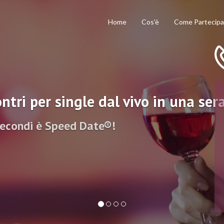
Home
Cos'è
Come Partecipa
ntri per single dal vivo in una ser
secondi è Speed Date®!