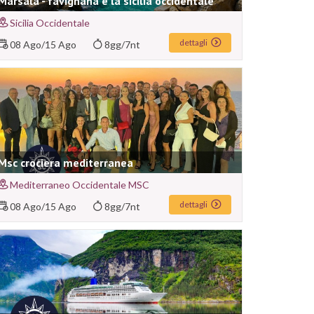
Marsala - favignana e la sicilia occidentale
Sicilia Occidentale
dettagli
08 Ago
/
15 Ago
8gg/7nt
Msc crociera mediterranea
Mediterraneo Occidentale MSC
dettagli
08 Ago
/
15 Ago
8gg/7nt