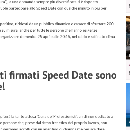
dura"), a una domanda sempre più diversificata si è risposto
hi vuole partecipare allo Speed Date con qualche minuto in più per
peritivo, richiesti da un pubblico dinamico e capace di sfruttare 200
e su misura' anche per tutte le persone che hanno esigenze
ganizzare domenica 25 aprile alle 20:15, nel caldo e raffinato clima
nti firmati Speed Date sono
e!
iterà la tanto attesa 'Cena dei Professionisti', un dinner dedicato a
elle persone che, prese dal ritmo frenetico del proprio lavoro, non
" verranno accolti con un aperitivo di champagne per scaldare