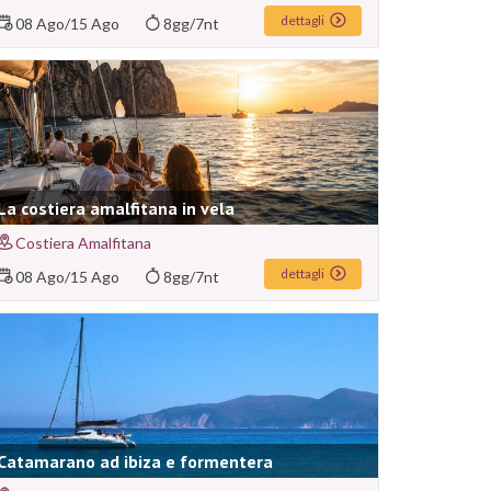
dettagli
08 Ago
/
15 Ago
8gg/7nt
La costiera amalfitana in vela
Costiera Amalfitana
dettagli
08 Ago
/
15 Ago
8gg/7nt
Catamarano ad ibiza e formentera