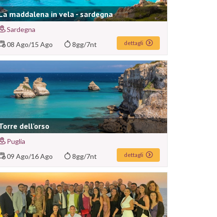
La maddalena in vela - sardegna
Sardegna
dettagli
08 Ago
/
15 Ago
8gg/7nt
Torre dell'orso
Puglia
dettagli
09 Ago
/
16 Ago
8gg/7nt