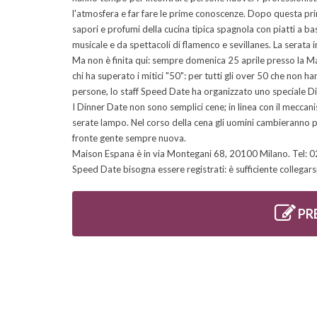
l'atmosfera e far fare le prime conoscenze. Dopo questa prim
sapori e profumi della cucina tipica spagnola con piatti a b
musicale e da spettacoli di flamenco e sevillanes. La serata i
Ma non è finita qui: sempre domenica 25 aprile presso la 
chi ha superato i mitici "50": per tutti gli over 50 che non h
persone, lo staff Speed Date ha organizzato uno speciale D
I Dinner Date non sono semplici cene; in linea con il meccan
serate lampo. Nel corso della cena gli uomini cambieranno p
fronte gente sempre nuova.
Maison Espana è in via Montegani 68, 20100 Milano. Tel: 
Speed Date bisogna essere registrati: è sufficiente collegarsi
PR