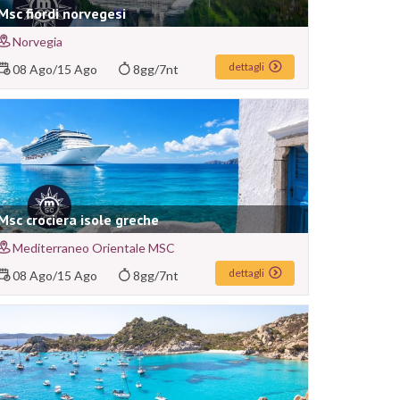
Msc fiordi norvegesi
Norvegia
dettagli
08 Ago
/
15 Ago
8gg/7nt
Msc crociera isole greche
Mediterraneo Orientale MSC
dettagli
08 Ago
/
15 Ago
8gg/7nt