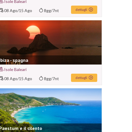
Isole Baleari
dettagli
08 Ago
/
15 Ago
8gg/7nt
Ibiza - spagna
Isole Baleari
dettagli
08 Ago
/
15 Ago
8gg/7nt
Paestum e il cilento