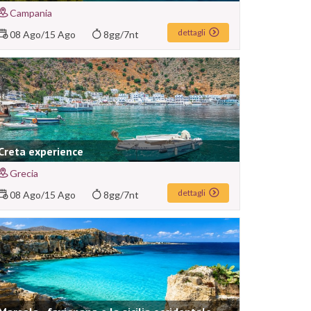
Campania
dettagli
08 Ago
/
15 Ago
8gg/7nt
Creta experience
Grecia
dettagli
08 Ago
/
15 Ago
8gg/7nt