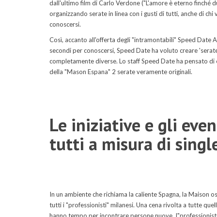
dall'ultimo film di Carlo Verdone ("L'amore è eterno finché 
organizzando serate in linea con i gusti di tutti, anche di c
conoscersi.
Così, accanto all'offerta degli "intramontabili" Speed Date A
secondi per conoscersi, Speed Date ha voluto creare 'serat
completamente diverse. Lo staff Speed Date ha pensato di or
della "Mason Espana" 2 serate veramente originali.
Le iniziative e gli eve
tutti a misura di singl
In un ambiente che richiama la caliente Spagna, la Maison osp
tutti i "professionisti" milanesi. Una cena rivolta a tutte qu
hanno tempo per incontrare persone nuove. I"professionisti