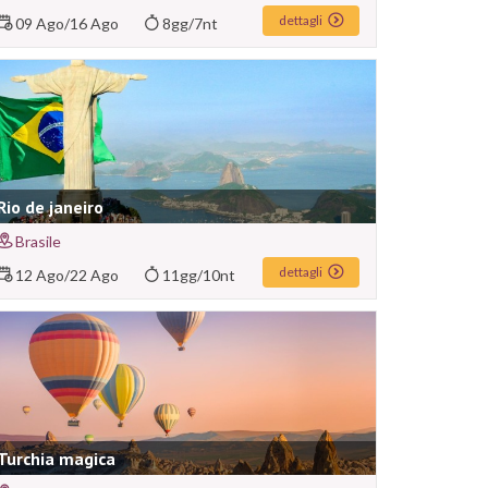
dettagli
09 Ago
/
16 Ago
8gg/7nt
Rio de janeiro
Brasile
dettagli
12 Ago
/
22 Ago
11gg/10nt
Turchia magica