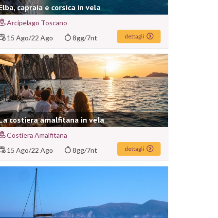
Elba, capraia e corsica in vela
Arcipelago Toscano
dettagli
15 Ago
/
22 Ago
8gg/7nt
La costiera amalfitana in vela
Costiera Amalfitana
dettagli
15 Ago
/
22 Ago
8gg/7nt