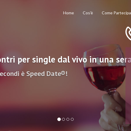
Home
Cos'è
Come Partecipa
ntri per single dal vivo in una ser
secondi è Speed Date®!