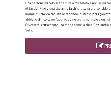
Una persona mi colpisce se mira a me subito e non se mi co
gli faccio". Fino a qualche anno fa chi chattava ero consider
normale. Sembra che stia accadendo lo stesso per i giocato
abbiano difficoltà nell'approccio nella vita normale e quindi
Diventerà sicuramente una moda come la chat. Anzi andrà a f
Vella.
PR