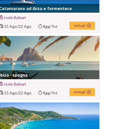
Catamarano ad ibiza e formentera
Isole Baleari
dettagli
15 Ago
/
22 Ago
8gg/7nt
Ibiza - spagna
Isole Baleari
dettagli
15 Ago
/
22 Ago
8gg/7nt