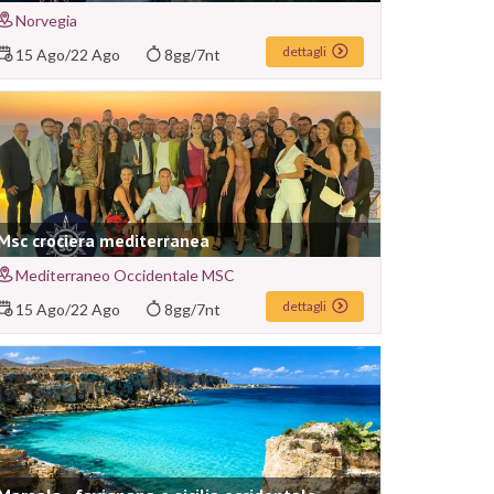
Norvegia
dettagli
15 Ago
/
22 Ago
8gg/7nt
Msc crociera mediterranea
Mediterraneo Occidentale MSC
dettagli
15 Ago
/
22 Ago
8gg/7nt