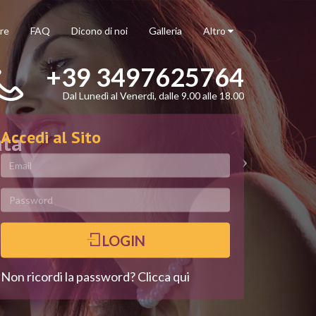
re
FAQ
Dicono di noi
Galleria
Altro
+39 3497625764
Dal Lunedì al Venerdì, dalle 9.00 alle 18.00
Accedi al Sito
ata
LOGIN
Non ricordi la password? Clicca qui