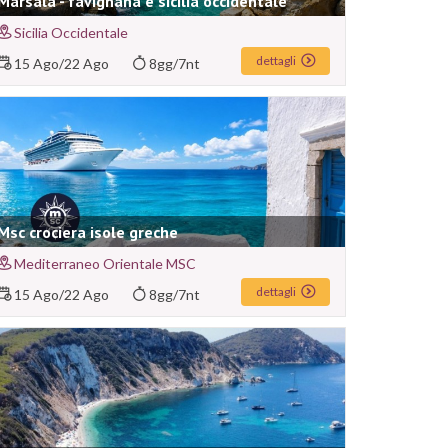
Marsala - favignana e sicilia occidentale
Sicilia Occidentale
dettagli
15 Ago
/
22 Ago
8gg/7nt
Msc crociera isole greche
Mediterraneo Orientale MSC
dettagli
15 Ago
/
22 Ago
8gg/7nt