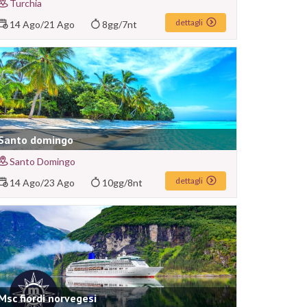
Turchia
dettagli
14 Ago
/
21 Ago
8gg/7nt
Santo domingo
Santo Domingo
dettagli
14 Ago
/
23 Ago
10gg/8nt
Msc fiordi norvegesi