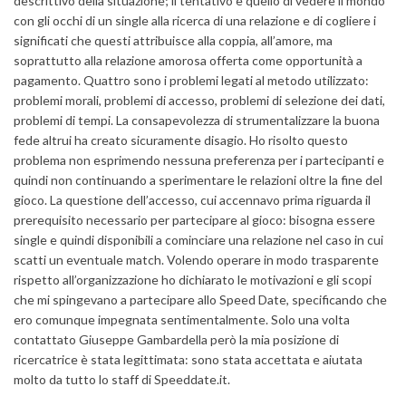
descrittivo della situazione; il tentativo è quello di vedere il mondo
con gli occhi di un single alla ricerca di una relazione e di cogliere i
significati che questi attribuisce alla coppia, all’amore, ma
soprattutto alla relazione amorosa offerta come opportunità a
pagamento. Quattro sono i problemi legati al metodo utilizzato:
problemi morali, problemi di accesso, problemi di selezione dei dati,
problemi di tempi. La consapevolezza di strumentalizzare la buona
fede altrui ha creato sicuramente disagio. Ho risolto questo
problema non esprimendo nessuna preferenza per i partecipanti e
quindi non continuando a sperimentare le relazioni oltre la fine del
gioco. La questione dell’accesso, cui accennavo prima riguarda il
prerequisito necessario per partecipare al gioco: bisogna essere
single e quindi disponibili a cominciare una relazione nel caso in cui
scatti un eventuale match. Volendo operare in modo trasparente
rispetto all’organizzazione ho dichiarato le motivazioni e gli scopi
che mi spingevano a partecipare allo Speed Date, specificando che
ero comunque impegnata sentimentalmente. Solo una volta
contattato Giuseppe Gambardella però la mia posizione di
ricercatrice è stata legittimata: sono stata accettata e aiutata
molto da tutto lo staff di Speeddate.it.