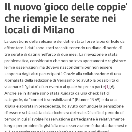
Il nuovo 'gioco delle coppie'
che riempie le serate nei
locali di Milano
La questione della selezione dei dati è stata forse la più difficile da
affrontare. I dati sono stati raccolti tenendo un diario di bordo di
tre serate di dating nell’arco di due mesi. La rilevazione è stata
problematica, considerato che non potevo apertamente registrare
le mie osservazioni ma dovevo nascondermi per non essere
scoperta dagli altri partecipanti. Grazie alla collaborazione di una
giornalista della redazione di Verissimo ho avuto la possibilità di
visionare il “girato” di un evento al quale ho preso parte
[1]
[6].
Anche se in itinere sono stata guidata da una check list di
categorie, da “concetti sensibilizzanti” (Blumer 1969) e da una
griglia elaborata in precedenza, ho avuto comunque la sensazione
di essere schiacciata dalla ricchezza del reale.Di solito il periodo di
tempo in cui si svolge l’osservazione partecipante è relativamente
lungo, per problemi logistici la mia osservazione è durata due mesi e
si è concretizzata nella partecipazione a tre eventi diversi