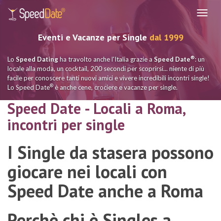
Navig
Eventi e Vacanze per Single
dal 1999
®
Lo
Speed Dating
ha travolto anche l'Italia grazie a
Speed Date
: un
locale alla moda, un cocktail, 200 secondi per scoprirsi... niente di più
facile per conoscere tanti nuovi amici e vivere incredibili incontri single!
®
Lo Speed Date
è anche cene, crociere e vacanze per single.
Speed Date - Locali a Roma,
incontri per single
I Single da stasera possono
giocare nei locali con
Speed Date anche a Roma
Perchè chi è Singles a