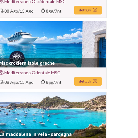
Mediterraneo Occidentale MSC
dettagli
08 Ago
/
15 Ago
8gg/7nt
Msc crociera isole greche
Mediterraneo Orientale MSC
dettagli
08 Ago
/
15 Ago
8gg/7nt
La maddalena in vela - sardegna