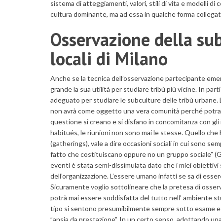
sistema di atteggiamenti, valori, stili di vita e modelli 
cultura dominante, ma ad essa in qualche forma collegat
Osservazione della sub
locali di Milano
Anche se la tecnica dell’osservazione partecipante emerg
grande la sua utilità per studiare tribù più vicine. In pa
adeguato per studiare le subculture delle tribù urbane
non avrà come oggetto una vera comunità perché potrann
questione si creano e si disfano in concomitanza con gli 
habitués, le riunioni non sono mai le stesse. Quello ch
(gatherings), vale a dire occasioni sociali in cui sono 
fatto che costituiscano oppure no un gruppo sociale” (Go
eventi è stata semi-dissimulata dato che i miei obiettivi
dell’organizzazione. L’essere umano infatti se sa di ess
Sicuramente voglio sottolineare che la pretesa di osse
potrà mai essere soddisfatta del tutto nell’ ambiente 
tipo si sentono presumibilmente sempre sotto esame e 
”ansia da prestazione”. In un certo senso, adottando una