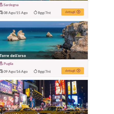
Sardegna
dettagli
08 Ago
/
15 Ago
8gg/7nt
Torre dell'orso
Puglia
dettagli
09 Ago
/
16 Ago
8gg/7nt