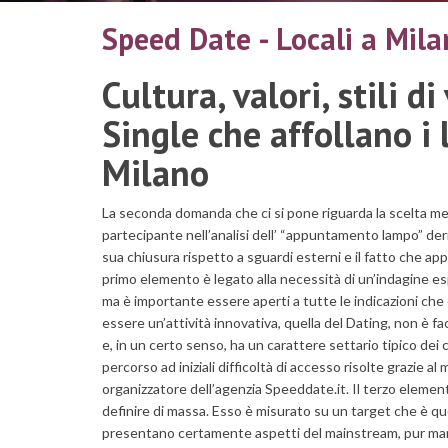
Speed Date - Locali a Milan
Cultura, valori, stili 
Single che affollano i 
Milano
La seconda domanda che ci si pone riguarda la scelta met
partecipante nell’analisi dell’ “appuntamento lampo” der
sua chiusura rispetto a sguardi esterni e il fatto che ap
primo elemento è legato alla necessità di un’indagine esp
ma è importante essere aperti a tutte le indicazioni che
essere un’attività innovativa, quella del Dating, non è f
e, in un certo senso, ha un carattere settario tipico de
percorso ad iniziali difficoltà di accesso
risolte grazie a
organizzatore dell’agenzia Speeddate.it. Il terzo element
definire di massa. Esso è misurato su un target che è quell
presentano certamente aspetti del mainstream, pur mant