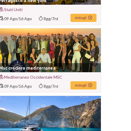
Ferragosto a new york
Stati Uniti
dettagli
09 Ago
/
16 Ago
8gg/7nt
Msc crociera mediterranea
Mediterraneo Occidentale MSC
dettagli
09 Ago
/
16 Ago
8gg/7nt