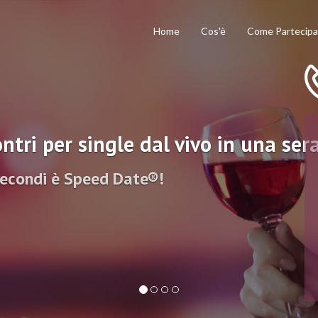
Home
Cos'è
Come Partecipa
ntri per single dal vivo in una ser
secondi è Speed Date®!