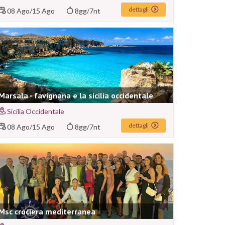
dettagli
08 Ago
/
15 Ago
8gg/7nt
Marsala - favignana e la sicilia occidentale
Sicilia Occidentale
dettagli
08 Ago
/
15 Ago
8gg/7nt
Msc crociera mediterranea