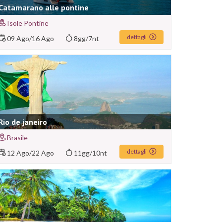
Catamarano alle pontine
Isole Pontine
dettagli
09 Ago
/
16 Ago
8gg/7nt
Rio de janeiro
Brasile
dettagli
12 Ago
/
22 Ago
11gg/10nt