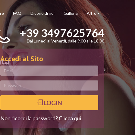
re
FAQ
Dicono di noi
Galleria
Altro
+39 3497625764
Dal Lunedì al Venerdì, dalle 9.00 alle 18.00
Accedi al Sito
ata
LOGIN
Non ricordi la password? Clicca qui