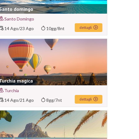
Santo domingo
Santo Domingo
dettagli
14 Ago
/
23 Ago
10gg/8nt
Turchia magica
Turchia
dettagli
14 Ago
/
21 Ago
8gg/7nt