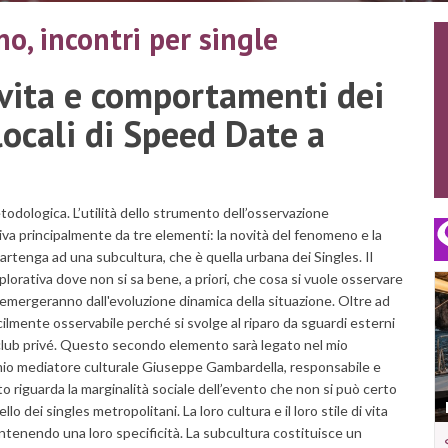
o, incontri per single
di vita e comportamenti dei
locali di Speed Date a
odologica. L’utilità dello strumento dell’osservazione
iva principalmente da tre elementi: la novità del fenomeno e la
partenga ad una subcultura, che è quella urbana dei Singles. Il
lorativa dove non si sa bene, a priori, che cosa si vuole osservare
 emergeranno dall'evoluzione dinamica della situazione. Oltre ad
acilmente osservabile perché si svolge al riparo da sguardi esterni
i club privé. Questo secondo elemento sarà legato nel mio
l mio mediatore culturale Giuseppe Gambardella, responsabile e
o riguarda la marginalità sociale dell’evento che non si può certo
o dei singles metropolitani. La loro cultura e il loro stile di vita
enendo una loro specificità. La subcultura costituisce un