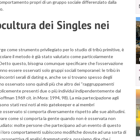
di comportamento propri di un gruppo sociale differenziato dalla
o.
cultura dei Singles nei
e come strumento privilegiato per lo studio di tribù primitive, è
rticolare il metodo è già stato valutato come particolarmente
. Detto questo, bisogna comunque specificare che l’osservazione
o essere osservati solo gruppi sociali temporanei: le tribù in
incontri serali di dating e, anche se si trovano spesso degli
e ho osservato sono quindi più che altro dei “raggruppamenti
semplicemente presenti due o più individui indipendentemente dal
ffman 1969 cit. in Mora: 1994, 98). La mia partecipazione agli
 sono stati resi noti al mio gatekeeper e ai membri
ere osservato si comporta diversamente rispetto alle sue abitudini.
rvare come si comporta la gente quando non è osservata non
studiato: molte persone che partecipano ad un evento di questo
i loro comportamenti subiscono modifiche dovute ad una sorta di
 prospettiva di analisi drammaturgica, possiamo dire che i