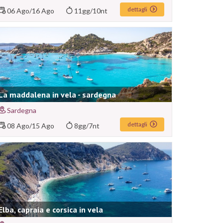
dettagli
06 Ago
/
16 Ago
11gg/10nt
La maddalena in vela - sardegna
Sardegna
dettagli
08 Ago
/
15 Ago
8gg/7nt
Elba, capraia e corsica in vela