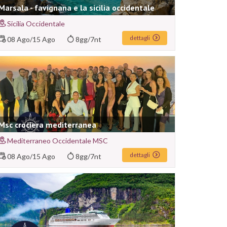
Marsala - favignana e la sicilia occidentale
Sicilia Occidentale
dettagli
08 Ago
/
15 Ago
8gg/7nt
Msc crociera mediterranea
Mediterraneo Occidentale MSC
dettagli
08 Ago
/
15 Ago
8gg/7nt