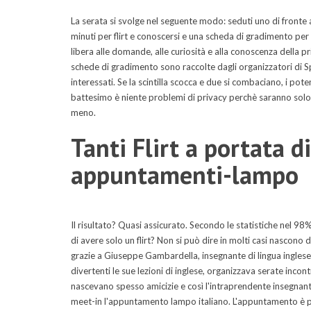
La serata si svolge nel seguente modo: seduti uno di fronte 
minuti per flirt e conoscersi e una scheda di gradimento per 
libera alle domande, alle curiosità e alla conoscenza della p
schede di gradimento sono raccolte dagli organizzatori di 
interessati. Se la scintilla scocca e due si combaciano, i pote
battesimo è niente problemi di privacy perchè saranno solo
meno.
Tanti Flirt a portata d
appuntamenti-lampo
Il risultato? Quasi assicurato. Secondo le statistiche nel 9
di avere solo un flirt? Non si può dire in molti casi nascono
grazie a Giuseppe Gambardella, insegnante di lingua inglese
divertenti le sue lezioni di inglese, organizzava serate incont
nascevano spesso amicizie e così l'intraprendente insegnan
meet-in l'appuntamento lampo italiano. L'appuntamento è p