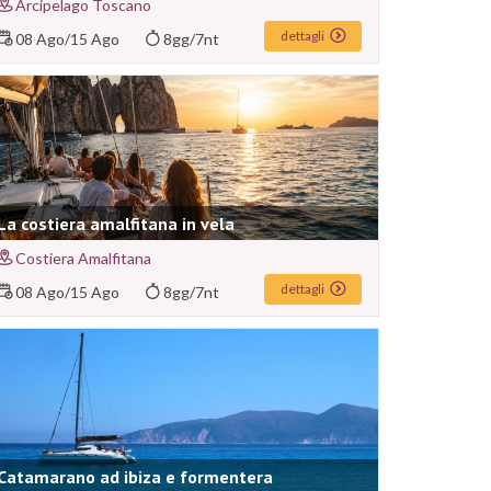
Arcipelago Toscano
dettagli
08 Ago
/
15 Ago
8gg/7nt
La costiera amalfitana in vela
Costiera Amalfitana
dettagli
08 Ago
/
15 Ago
8gg/7nt
Catamarano ad ibiza e formentera