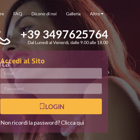
re
FAQ
Dicono di noi
Galleria
Altro
+39 3497625764
Dal Lunedì al Venerdì, dalle 9.00 alle 18.00
Accedi al Sito
ata
LOGIN
Non ricordi la password? Clicca qui