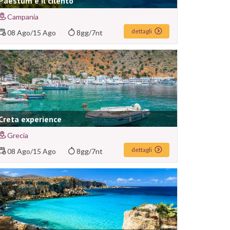
Paestum e il cilento
Campania
dettagli
08 Ago
/
15 Ago
8gg/7nt
Creta experience
Grecia
dettagli
08 Ago
/
15 Ago
8gg/7nt