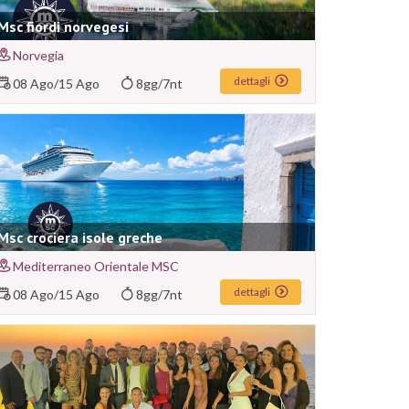
Msc fiordi norvegesi
Norvegia
dettagli
08 Ago
/
15 Ago
8gg/7nt
Msc crociera isole greche
Mediterraneo Orientale MSC
dettagli
08 Ago
/
15 Ago
8gg/7nt