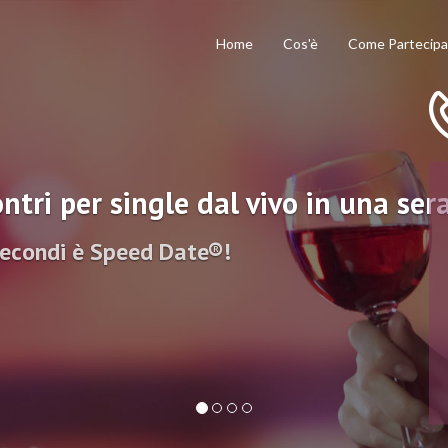
Home
Cos'è
Come Partecipa
ntri per single dal vivo in una ser
secondi è Speed Date®!