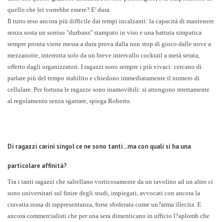
quello che lei vorrebbe essere? E' dura.
Il tutto reso ancora più difficile dai tempi incalzanti: la capacità di mantenere
senza sosta un sorriso "durbans" stampato in viso e una battuta simpatica
sempre pronta viene messa a dura prova dalla non stop di gioco dalle nove a
mezzanotte, interrotta solo da un breve intervallo cocktail a metà serata,
offerto dagli organizzatori. I ragazzi sono sempre i più vivaci: cercano di
parlare più del tempo stabilito e chiedono immediatamente il numero di
cellulare. Per fortuna le ragazze sono inamovibili: si attengono strettamente
al regolamento senza sgarrare, spiega Roberto.
Di ragazzi carini singol ce ne sono tanti...ma con quali si ha una
particolare affinità?
Tra i tanti ragazzi che saltellano vorticosamente da un tavolino ad un altro ci
sono universitari sul finire degli studi, impiegati, avvocati con ancora la
cravatta rossa di rappresentanza, forse sfoderata come un?arma illecita. E
ancora commercialisti che per una sera dimenticano in ufficio l?aplomb che