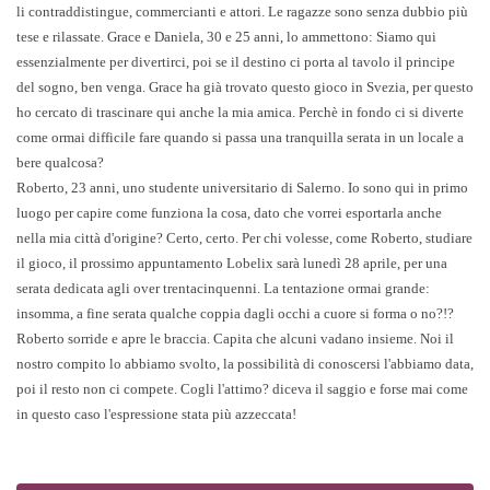
li contraddistingue, commercianti e attori. Le ragazze sono senza dubbio più
tese e rilassate. Grace e Daniela, 30 e 25 anni, lo ammettono: Siamo qui
essenzialmente per divertirci, poi se il destino ci porta al tavolo il principe
del sogno, ben venga. Grace ha già trovato questo gioco in Svezia, per questo
ho cercato di trascinare qui anche la mia amica. Perchè in fondo ci si diverte
come ormai difficile fare quando si passa una tranquilla serata in un locale a
bere qualcosa?
Roberto, 23 anni, uno studente universitario di Salerno. Io sono qui in primo
luogo per capire come funziona la cosa, dato che vorrei esportarla anche
nella mia città d'origine? Certo, certo. Per chi volesse, come Roberto, studiare
il gioco, il prossimo appuntamento Lobelix sarà lunedì 28 aprile, per una
serata dedicata agli over trentacinquenni. La tentazione ormai grande:
insomma, a fine serata qualche coppia dagli occhi a cuore si forma o no?!?
Roberto sorride e apre le braccia. Capita che alcuni vadano insieme. Noi il
nostro compito lo abbiamo svolto, la possibilità di conoscersi l'abbiamo data,
poi il resto non ci compete. Cogli l'attimo? diceva il saggio e forse mai come
in questo caso l'espressione stata più azzeccata!