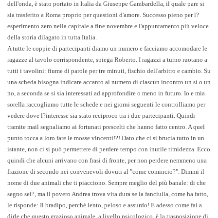
dell'onda, è stato portato in Italia da Giuseppe Gambardella, il quale pare si
sia trasferito a Roma proprio per questioni d'amore. Successo pieno per l?
esperimento zero nella capitale a fine novembre e l'appuntamento più veloce
della storia dilagato in tutta Italia.
A tutte le coppie di partecipanti diamo un numero e facciamo accomodare le
ragazze al tavolo corrispondente, spiega Roberto. I ragazzi a turno ruotano a
tutti i tavolini: fiume di parole per tre minuti, fischio dell'arbitro e cambio. Su
una scheda bisogna indicare accanto al numero di ciascun incontro un sì o un
no, a seconda se si sia interessati ad approfondire o meno in futuro. Io e mia
sorella raccogliamo tutte le schede e nei giorni seguenti le controlliamo per
vedere dove l?interesse sia stato reciproco tra i due partecipanti. Quindi
tramite mail segnaliamo ai fortunati prescelti che hanno fatto centro. A quel
punto tocca a loro fare le mosse vincenti!?!
Dato che ci si brucia tutto in un
istante, non ci si può permettere di perdere tempo con inutile timidezza. Ecco
quindi che alcuni arrivano con frasi di fronte, per non perdere nemmeno una
frazione di secondo nei convenevoli dovuti al "come comincio?". Dimmi il
nome di due animali che ti piacciono. Sempre meglio del più banale: di che
segno sei?, ma il povero Andrea trova vita dura se la fanciulla, come ha fatto,
le risponde: Il bradipo, perchè lento, peloso e assurdo! E adesso come fai a
dirle che questo grazioso animale, a livello psicologico, è la trasposizione di