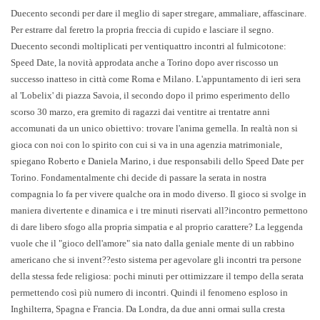
Duecento secondi per dare il meglio di saper stregare, ammaliare, affascinare.
Per estrarre dal feretro la propria freccia di cupido e lasciare il segno.
Duecento secondi moltiplicati per ventiquattro incontri al fulmicotone:
Speed Date, la novità approdata anche a Torino dopo aver riscosso un
successo inatteso in città come Roma e Milano. L'appuntamento di ieri sera
al 'Lobelix' di piazza Savoia, il secondo dopo il primo esperimento dello
scorso 30 marzo, era gremito di ragazzi dai ventitre ai trentatre anni
accomunati da un unico obiettivo: trovare l'anima gemella. In realtà non si
gioca con noi con lo spirito con cui si va in una agenzia matrimoniale,
spiegano Roberto e Daniela Marino, i due responsabili dello Speed Date per
Torino. Fondamentalmente chi decide di passare la serata in nostra
compagnia lo fa per vivere qualche ora in modo diverso. Il gioco si svolge in
maniera divertente e dinamica e i tre minuti riservati all?incontro permettono
di dare libero sfogo alla propria simpatia e al proprio carattere? La leggenda
vuole che il "gioco dell'amore" sia nato dalla geniale mente di un rabbino
americano che si invent??esto sistema per agevolare gli incontri tra persone
della stessa fede religiosa: pochi minuti per ottimizzare il tempo della serata
permettendo così più numero di incontri. Quindi il fenomeno esploso in
Inghilterra, Spagna e Francia. Da Londra, da due anni ormai sulla cresta