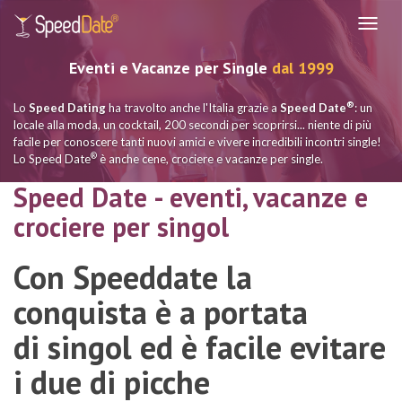
Navig
Eventi e Vacanze per Single
dal 1999
®
Lo
Speed Dating
ha travolto anche l'Italia grazie a
Speed Date
: un
locale alla moda, un cocktail, 200 secondi per scoprirsi... niente di più
facile per conoscere tanti nuovi amici e vivere incredibili incontri single!
®
Lo Speed Date
è anche cene, crociere e vacanze per single.
Speed Date - eventi, vacanze e
crociere per singol
Con Speeddate la
conquista è a portata
di singol ed è facile evitare
i due di picche