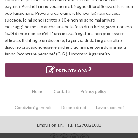
pagano? Perché hanno veramente bisogno di loro!Senza di loro non
può funzionare. Prova a creare un profilo 'per lui', guarda cosa
succede. Io mi sono iscritto a 10 e non mi sono mai arrivati
messaggi, ho messo anche una bella foto di un bel ragazzo..non ero
io..Di donne non ce n'è! E' una mezza fregatura, non può essere
efficace. Il dating è un discorso, l'
agenzia di dating
è un altro
discorso ci possono essere anche 5 uomini per ogni donna ma ti
fanno incontrare persone! (G.G.). L'incontro è garantito.
PRENOTA ORA
Home
Contatti
Privacy policy
Condizioni generali
Dicono di noi
Lavora con noi
Emovision s.r.l. - P.I. 16290021001