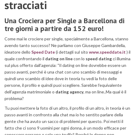
stracciati
Una Crociera per Single a Barcellona di
tre giorni a partire da 152 euro!
Come mai le crociere per single, specialmente a Barcellona, stanno
avendo tanto successo? Ne parliamo con Giuseppe Gambardella,
ideatore dello
Speed Date
(i dettagli sul sito
www.speeddate.it
) il
quale confrontando il
dating on line
con lo
speed dating
ci illumina
sul plus offerto dall'agenzia: "Il dating on line dovrebbe essere un
passo avanti, perché è una chat con uno scambio di messaggi e
quindi uno scambio di idee dove in teoria tu vedi la foto delle
persone, il profilo e quindi puoi scegliere. Sarebbe l'equivalente
dell'agenzia matrimoniale o
dating agency
, ma on line..Ma qual è il
problema?
Tu puoi mettere la foto di un altro, il profilo di un altro, in teoria è un
passo avanti in confronto alla chat ma io ho sentito parlare della
gente che ha avuto un sacco di problemi per questo. Poi metti il
fatto che ci sono 9 uomini per ogni donna..è un modo efficace per
conoscere persone o solo una truffa? Perché le donne non